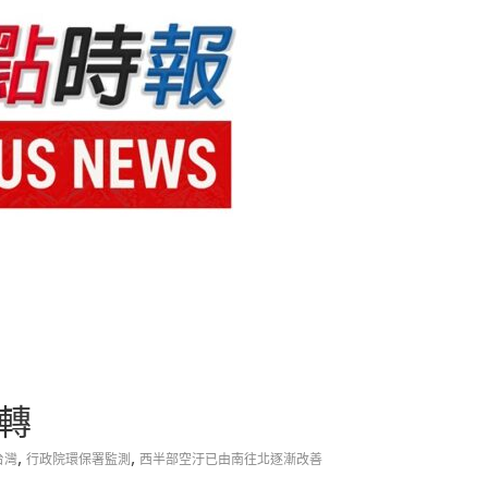
轉
,
,
台灣
行政院環保署監測
西半部空汙已由南往北逐漸改善