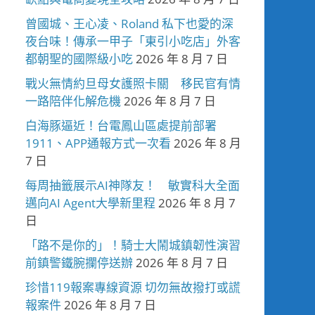
曾國城、王心凌、Roland 私下也愛的深
夜台味！傳承一甲子「東引小吃店」外客
都朝聖的國際級小吃
2026 年 8 月 7 日
戰火無情約旦母女護照卡關 移民官有情
一路陪伴化解危機
2026 年 8 月 7 日
白海豚逼近！台電鳳山區處提前部署
1911、APP通報方式一次看
2026 年 8 月
7 日
每周抽籤展示AI神隊友！ 敏實科大全面
邁向AI Agent大學新里程
2026 年 8 月 7
日
「路不是你的」！騎士大鬧城鎮韌性演習
前鎮警鐵腕攔停送辦
2026 年 8 月 7 日
珍惜119報案專線資源 切勿無故撥打或謊
報案件
2026 年 8 月 7 日