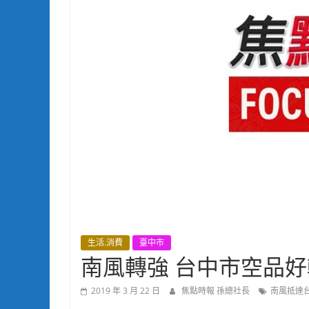
生活.消費
臺中市
南風轉強 台中市空品好
2019 年 3 月 22 日
焦點時報 孫總社長
南風抵達