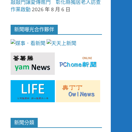
敲敲門讓愛傳進門 彰化縣獨居老人訪查
作業啟動
2026 年 8 月 6 日
新聞曝光合作夥伴
新聞分類