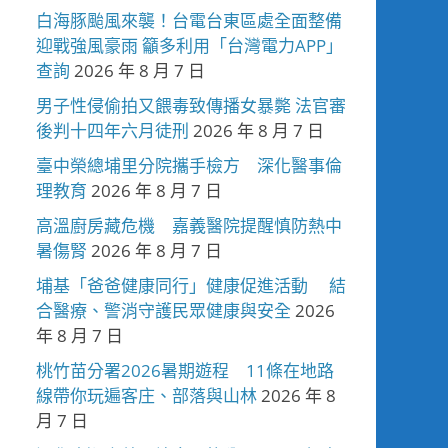
白海豚颱風來襲！台電台東區處全面整備
迎戰強風豪雨 籲多利用「台灣電力APP」
查詢
2026 年 8 月 7 日
男子性侵偷拍又餵毒致傳播女暴斃 法官審
後判十四年六月徒刑
2026 年 8 月 7 日
臺中榮總埔里分院攜手檢方 深化醫事倫
理教育
2026 年 8 月 7 日
高溫廚房藏危機 嘉義醫院提醒慎防熱中
暑傷腎
2026 年 8 月 7 日
埔基「爸爸健康同行」健康促進活動 結
合醫療、警消守護民眾健康與安全
2026
年 8 月 7 日
桃竹苗分署2026暑期遊程 11條在地路
線帶你玩遍客庄、部落與山林
2026 年 8
月 7 日