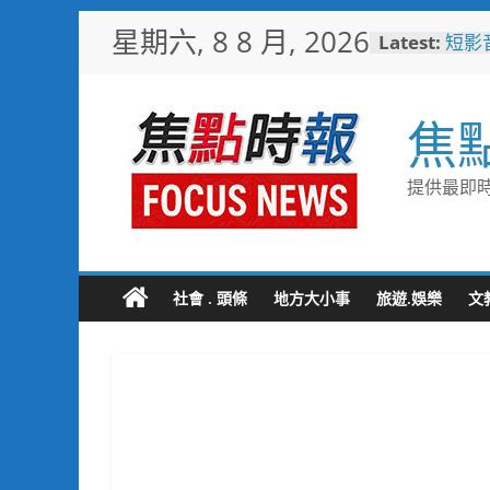
Skip
星期六, 8 8 月, 2026
Latest:
短影
to
比較
content
日本
「花
焦
魅力
彰化
勢 
提供最即時
施政
救護
4輛
電動
中正
社會 . 頭條
地方大小事
旅遊.娛樂
文
利局