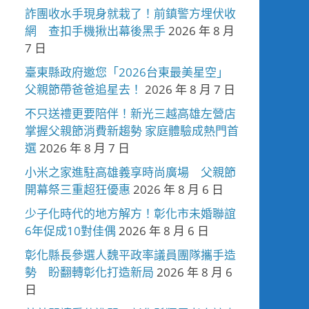
詐團收水手現身就栽了！前鎮警方埋伏收
網 查扣手機揪出幕後黑手
2026 年 8 月
7 日
臺東縣政府邀您「2026台東最美星空」
父親節帶爸爸追星去！
2026 年 8 月 7 日
不只送禮更要陪伴！新光三越高雄左營店
掌握父親節消費新趨勢 家庭體驗成熱門首
選
2026 年 8 月 7 日
小米之家進駐高雄義享時尚廣場 父親節
開幕祭三重超狂優惠
2026 年 8 月 6 日
少子化時代的地方解方！彰化市未婚聯誼
6年促成10對佳偶
2026 年 8 月 6 日
彰化縣長參選人魏平政率議員團隊攜手造
勢 盼翻轉彰化打造新局
2026 年 8 月 6
日