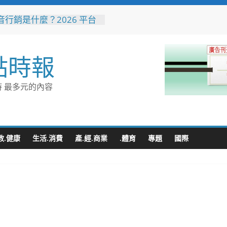
音行銷是什麼？2026 平台
、優缺點與電商變現全攻略
花藝大師梅垣稔抵台交流
見日和」展現台日花藝文化
點時報
 8月8日精彩展演登場
縣長參選人魏平政彰化造
喊福利超越六都承接王惠美
 最多元的內容
再升級
量能再升級！彰化聯合捐贈
高規格救護車 首配全自動
擔架床
地下道排水溝夜間清淤 水
教.健康
生活.消費
產.經.商業
.體育
專題
國際
:請用路人減速慢行