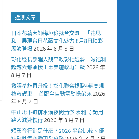
近期文章
日本花藝大師梅垣稔抵台交流 「花見日
和」展現台日花藝文化魅力 8月8日精彩
展演登場
2026 年 8 月 8 日
彰化縣長參選人魏平政彰化造勢 喊福利
超越六都承接王惠美施政再升級
2026 年
8 月 7 日
救護量能再升級！彰化聯合捐贈4輛高規
格救護車 首配全自動電動擔架床
2026
年 8 月 7 日
中正地下道排水溝夜間清淤 水利局:請用
路人減速慢行
2026 年 8 月 7 日
短影音行銷是什麼？2026 平台比較、優
缺點與電商變現全攻略
2026 年 8 月 7 日