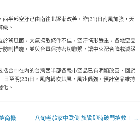
西半部空汙已由南往北逐漸改善，昨(21)日南風加強，天
等級。
位於背風面，大氣擴散條件不佳，空汙情形嚴重，各地空品
汙防制措施，並與台電保持密切聯繫，讓中火配合降載減緩
包括台中在內的台灣西半部各縣市空品已有明顯改善，回歸
）日至明(23)日，風向轉吹北風，風速偏強，預計空品維持
變化。
搶商機
八旬老翁家中跌倒 旗警即時破門搶救！
→