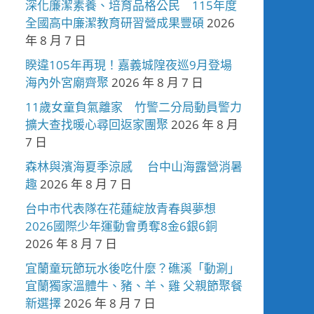
深化廉潔素養、培育品格公民 115年度
全國高中廉潔教育研習營成果豐碩
2026
年 8 月 7 日
睽違105年再現！嘉義城隍夜巡9月登場
海內外宮廟齊聚
2026 年 8 月 7 日
11歲女童負氣離家 竹警二分局動員警力
擴大查找暖心尋回返家團聚
2026 年 8 月
7 日
森林與濱海夏季涼感 台中山海露營消暑
趣
2026 年 8 月 7 日
台中市代表隊在花蓮綻放青春與夢想
2026國際少年運動會勇奪8金6銀6銅
2026 年 8 月 7 日
宜蘭童玩節玩水後吃什麼？礁溪「動涮」
宜蘭獨家溫體牛、豬、羊、雞 父親節聚餐
新選擇
2026 年 8 月 7 日