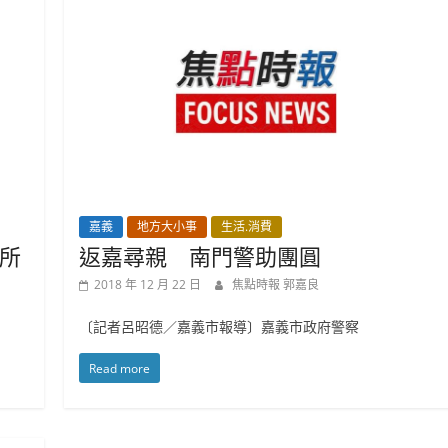
嘉義
地方大小事
生活.消費
所
返嘉尋親 南門警助團圓
2018 年 12 月 22 日
焦點時報 郭嘉良
〔記者呂昭德／嘉義市報導〕嘉義市政府警察
Read more