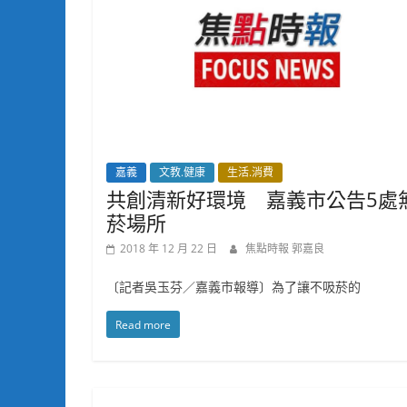
嘉義
文教.健康
生活.消費
共創清新好環境 嘉義市公告5處
菸場所
2018 年 12 月 22 日
焦點時報 郭嘉良
〔記者吳玉芬／嘉義市報導〕為了讓不吸菸的
Read more