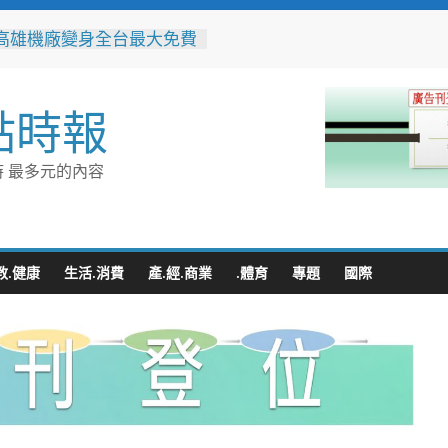
高雄機廠變身全台最大免費
 陳其邁:保存百年產業記
社區防暴劇力拚全國 環湖
點時報
奪季軍、民榮社區獲佳作
警民聯手暖助八旬嬤 「人
GPS」10分鐘找回返家路
 最多元的內容
並肩彩排激盪爵士新火花
台中市爵士人才培育成果
整合守護全家！鳳山醫院結
讀行動與健康宣導慶父親節
教.健康
生活.消費
產.經.商業
.體育
專題
國際