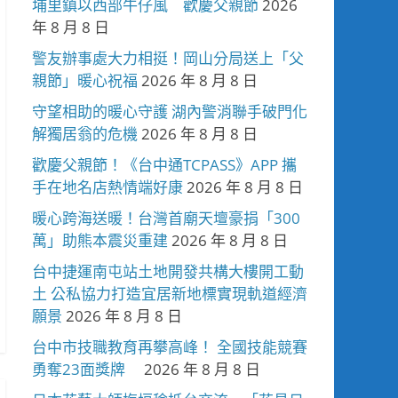
埔里鎮以西部牛仔風 歡慶父親節
2026
年 8 月 8 日
警友辦事處大力相挺！岡山分局送上「父
親節」暖心祝福
2026 年 8 月 8 日
守望相助的暖心守護 湖內警消聯手破門化
解獨居翁的危機
2026 年 8 月 8 日
歡慶父親節！《台中通TCPASS》APP 攜
手在地名店熱情端好康
2026 年 8 月 8 日
暖心跨海送暖！台灣首廟天壇豪捐「300
萬」助熊本震災重建
2026 年 8 月 8 日
台中捷運南屯站土地開發共構大樓開工動
土 公私協力打造宜居新地標實現軌道經濟
願景
2026 年 8 月 8 日
台中市技職教育再攀高峰！ 全國技能競賽
勇奪23面獎牌
2026 年 8 月 8 日