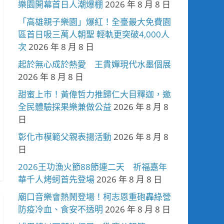
樂園開幕首日人潮爆棚
2026 年 8 月 8 日
「高雄親子樂園」爆紅！全臺最大免費園
區首日吸三萬人朝聖 輕軌更突破4,000人
次
2026 年 8 月 8 日
起於無心成於熱愛 王貴嬋現代水墨個展
2026 年 8 月 8 日
甜蜜上市！黃偉哲力推歸仁大目釋迦，邀
全民體驗採果樂兼做公益
2026 年 8 月 8
日
彰化市模範父親表揚活動
2026 年 8 月 8
日
2026王功漁火節88節連二天 祈福嘉年
華千人烤蚵首先登場
2026 年 8 月 8 日
廟口音樂會熱鬧登場！柯志恩重砲轟綠營
防疫冷血、食安不透明
2026 年 8 月 8 日