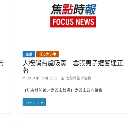
嘉義
地方大小事
無
大樓陽台處吸毒 囂張男子遭警逮正
著
2018 年 12 月 22 日
焦點時報 郭嘉良
〔記者薛恕禎／嘉義市報導〕嘉義市政府警察
Read more