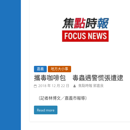
嘉義
地方大小事
攜毒咖啡包 毒蟲遇警慌張遭逮
2018 年 12 月 22 日
焦點時報 郭嘉良
〔記者林博文／嘉義市報導〕
Read more