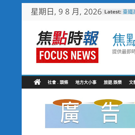
Skip
星期日, 9 8 月, 2026
Latest:
臺鐵
to
樂園
content
憶！
臺南
焦
社區
岡山
情味
提供最即時
跨國
展現
跨域
合閱
社會 . 頭條
地方大小事
旅遊.娛樂
文