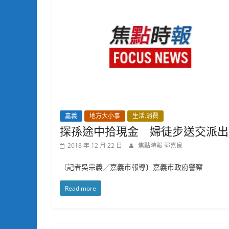
嘉義
地方大小事
生活.消費
探孫途中拾現金 婦徒步送交派出
2018 年 12 月 22 日
焦點時報 郭嘉良
〔記者吳宗義／嘉義市報導〕嘉義市政府警察
Read more