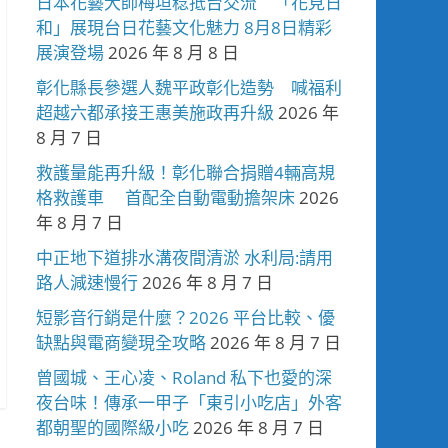
日本花藝大師梅垣稔抵台交流 「花見日
和」展現台日花藝文化魅力 8月8日精彩
展演登場
2026 年 8 月 8 日
彰化縣長參選人魏平政彰化造勢 喊福利
超越六都承接王惠美施政再升級
2026 年
8 月 7 日
救護量能再升級！彰化聯合捐贈4輛高規
格救護車 首配全自動電動擔架床
2026
年 8 月 7 日
中正地下道排水溝夜間清淤 水利局:請用
路人減速慢行
2026 年 8 月 7 日
短影音行銷是什麼？2026 平台比較、優
缺點與電商變現全攻略
2026 年 8 月 7 日
曾國城、王心凌、Roland 私下也愛的深
夜台味！傳承一甲子「東引小吃店」外客
都朝聖的國際級小吃
2026 年 8 月 7 日