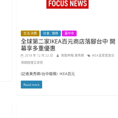
生活.消費
社會 . 頭條
臺中市
全球第二家IKEA百元商店落腳台中 開
幕享多重優惠
2018 年 12 月 22 日
焦點時報 黃秀卿
IKEA宜家家居台
灣總經理艾卓思
(記者黃秀卿/台中報導) IKEA百元
Read more