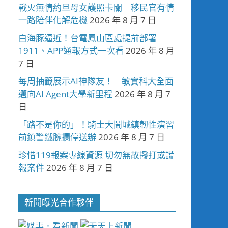
戰火無情約旦母女護照卡關 移民官有情
一路陪伴化解危機
2026 年 8 月 7 日
白海豚逼近！台電鳳山區處提前部署
1911、APP通報方式一次看
2026 年 8 月
7 日
每周抽籤展示AI神隊友！ 敏實科大全面
邁向AI Agent大學新里程
2026 年 8 月 7
日
「路不是你的」！騎士大鬧城鎮韌性演習
前鎮警鐵腕攔停送辦
2026 年 8 月 7 日
珍惜119報案專線資源 切勿無故撥打或謊
報案件
2026 年 8 月 7 日
新聞曝光合作夥伴