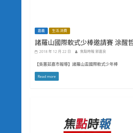
嘉義
生活.消費
諸羅山國際軟式少棒邀請賽 涂醒
2018 年 12 月 22 日
焦點時報 郭嘉良
【吳蕙茹嘉市報導】諸羅山盃國際軟式少年棒
Read more