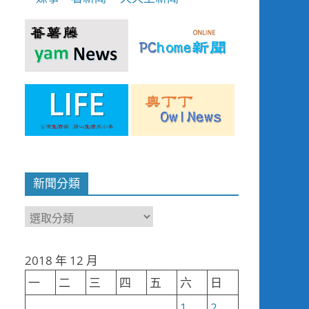
新聞分類
新
聞
分
2018 年 12 月
類
一
二
三
四
五
六
日
1
2