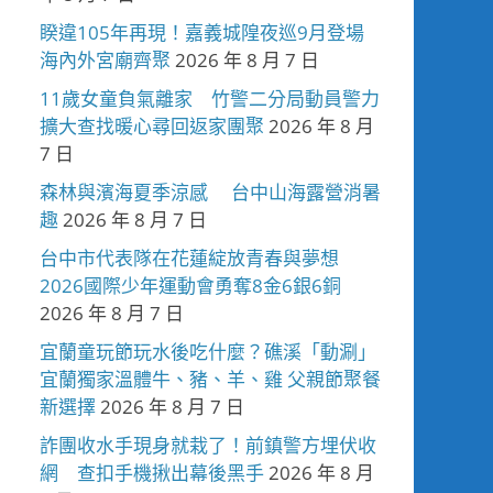
睽違105年再現！嘉義城隍夜巡9月登場
海內外宮廟齊聚
2026 年 8 月 7 日
11歲女童負氣離家 竹警二分局動員警力
擴大查找暖心尋回返家團聚
2026 年 8 月
7 日
森林與濱海夏季涼感 台中山海露營消暑
趣
2026 年 8 月 7 日
台中市代表隊在花蓮綻放青春與夢想
2026國際少年運動會勇奪8金6銀6銅
2026 年 8 月 7 日
宜蘭童玩節玩水後吃什麼？礁溪「動涮」
宜蘭獨家溫體牛、豬、羊、雞 父親節聚餐
新選擇
2026 年 8 月 7 日
詐團收水手現身就栽了！前鎮警方埋伏收
網 查扣手機揪出幕後黑手
2026 年 8 月