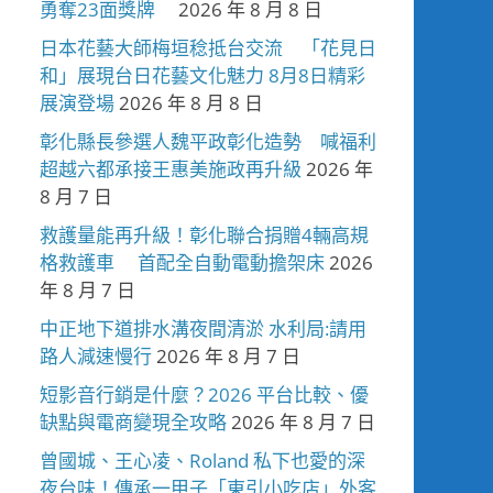
勇奪23面獎牌
2026 年 8 月 8 日
日本花藝大師梅垣稔抵台交流 「花見日
和」展現台日花藝文化魅力 8月8日精彩
展演登場
2026 年 8 月 8 日
彰化縣長參選人魏平政彰化造勢 喊福利
超越六都承接王惠美施政再升級
2026 年
8 月 7 日
救護量能再升級！彰化聯合捐贈4輛高規
格救護車 首配全自動電動擔架床
2026
年 8 月 7 日
中正地下道排水溝夜間清淤 水利局:請用
路人減速慢行
2026 年 8 月 7 日
短影音行銷是什麼？2026 平台比較、優
缺點與電商變現全攻略
2026 年 8 月 7 日
曾國城、王心凌、Roland 私下也愛的深
夜台味！傳承一甲子「東引小吃店」外客