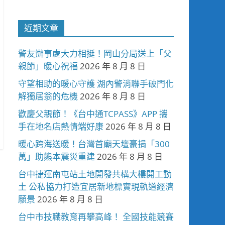
近期文章
警友辦事處大力相挺！岡山分局送上「父
親節」暖心祝福
2026 年 8 月 8 日
守望相助的暖心守護 湖內警消聯手破門化
解獨居翁的危機
2026 年 8 月 8 日
歡慶父親節！《台中通TCPASS》APP 攜
手在地名店熱情端好康
2026 年 8 月 8 日
暖心跨海送暖！台灣首廟天壇豪捐「300
萬」助熊本震災重建
2026 年 8 月 8 日
台中捷運南屯站土地開發共構大樓開工動
土 公私協力打造宜居新地標實現軌道經濟
願景
2026 年 8 月 8 日
台中市技職教育再攀高峰！ 全國技能競賽