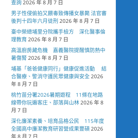
查詢
2026 年 8 月 7 日
男子性侵偷拍又餵毒致傳播女暴斃 法官審
後判十四年六月徒刑
2026 年 8 月 7 日
臺中榮總埔里分院攜手檢方 深化醫事倫
理教育
2026 年 8 月 7 日
高溫廚房藏危機 嘉義醫院提醒慎防熱中
暑傷腎
2026 年 8 月 7 日
埔基「爸爸健康同行」健康促進活動 結
合醫療、警消守護民眾健康與安全
2026
年 8 月 7 日
桃竹苗分署2026暑期遊程 11條在地路
線帶你玩遍客庄、部落與山林
2026 年 8
月 7 日
深化廉潔素養、培育品格公民 115年度
全國高中廉潔教育研習營成果豐碩
2026
年 8 月 7 日