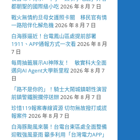
都朝聖的國際級小吃
2026 年 8 月 7 日
戰火無情約旦母女護照卡關 移民官有情
一路陪伴化解危機
2026 年 8 月 7 日
白海豚逼近！台電鳳山區處提前部署
1911、APP通報方式一次看
2026 年 8 月
7 日
每周抽籤展示AI神隊友！ 敏實科大全面
邁向AI Agent大學新里程
2026 年 8 月 7
日
「路不是你的」！騎士大鬧城鎮韌性演習
前鎮警鐵腕攔停送辦
2026 年 8 月 7 日
珍惜119報案專線資源 切勿無故撥打或謊
報案件
2026 年 8 月 7 日
白海豚颱風來襲！台電台東區處全面整備
迎戰強風豪雨 籲多利用「台灣電力APP」