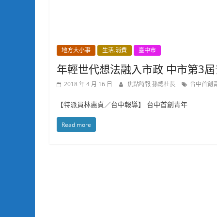
地方大小事
生活.消費
臺中市
年輕世代想法融入市政 中市第3
2018 年 4 月 16 日
焦點時報 孫總社長
台中首創
【特派員林惠貞／台中報導】 台中首創青年
Read more