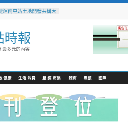
捷運南屯站土地開發共構大
工動土 公私協力打造宜居
標實現軌道經濟願景
辦事處大力相挺！岡山分局
點時報
「父親節」暖心祝福
相助的暖心守護 湖內警消
破門化解獨居翁的危機
 最多元的內容
父親節！《台中通
ASS》APP 攜手在地名店熱
好康
跨海送暖！台灣首廟天壇豪
300萬」助熊本震災重建
教.健康
生活.消費
產.經.商業
.體育
專題
國際