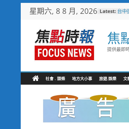
Skip
星期六, 8 8 月, 2026
Latest:
台中
to
樓開
content
新地
警友
焦
送上
守望
聯手
提供最即時
歡慶
TCP
情端
暖心
捐「
社會 . 頭條
地方大小事
旅遊.娛樂
文