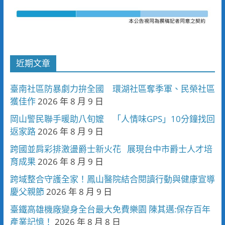
近期文章
臺南社區防暴劇力拚全國 環湖社區奪季軍、民榮社區
獲佳作
2026 年 8 月 9 日
岡山警民聯手暖助八旬嬤 「人情味GPS」10分鐘找回
返家路
2026 年 8 月 9 日
跨國並肩彩排激盪爵士新火花 展現台中市爵士人才培
育成果
2026 年 8 月 9 日
跨域整合守護全家！鳳山醫院結合閱讀行動與健康宣導
慶父親節
2026 年 8 月 9 日
臺鐵高雄機廠變身全台最大免費樂園 陳其邁:保存百年
產業記憶！
2026 年 8 月 8 日