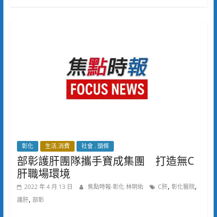
彰化
生活.消費
社會 . 頭條
部彰護肝團隊攜手寶成集團 打造無C
肝職場環境
,
,
2022 年 4 月 13 日
焦點時報-彰化 林明佑
C肝
彰化醫院
,
護肝
部彰