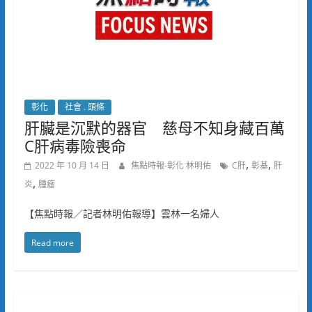
彰化
社會 . 頭條
肝臟是沉默的器官 慈母不知身藏百萬
C肝病毒險喪命
,
,
2022 年 10 月 14 日
焦點時報-彰化 林明佑
C肝
彰基
肝
,
炎
腫瘤
【焦點時報／記者林明佑報導】雲林一名婦人
Read more