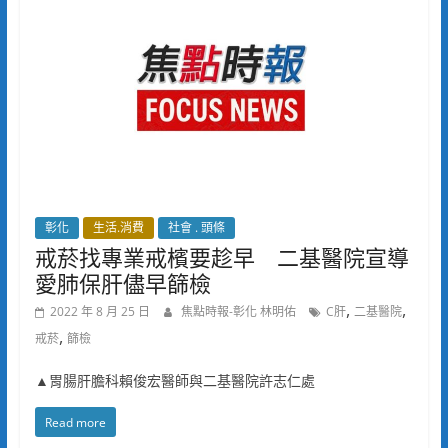
彰化
生活.消費
社會 . 頭條
戒菸找專業戒檳要趁早 二基醫院宣導
愛肺保肝儘早篩檢
,
,
2022 年 8 月 25 日
焦點時報-彰化 林明佑
C肝
二基醫院
,
戒菸
篩檢
▲胃腸肝膽科賴俊宏醫師與二基醫院許志仁處
Read more