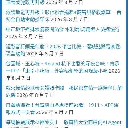
王惠美施政再升級
2026 年 8 月 7 日
救護量能再升級！彰化聯合捐贈4輛高規格救護車 首
配全自動電動擔架床
2026 年 8 月 7 日
中正地下道排水溝夜間清淤 水利局:請用路人減速慢行
2026 年 8 月 7 日
短影音行銷是什麼？2026 平台比較、優缺點與電商變
現全攻略
2026 年 8 月 7 日
曾國城、王心凌、Roland 私下也愛的深夜台味！傳承
一甲子「東引小吃店」外客都朝聖的國際級小吃
2026
年 8 月 7 日
戰火無情約旦母女護照卡關 移民官有情一路陪伴化解
危機
2026 年 8 月 7 日
白海豚逼近！台電鳳山區處提前部署 1911、APP通
報方式一次看
2026 年 8 月 7 日
每周抽籤展示AI神隊友！ 敏實科大全面邁向AI Agent