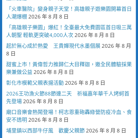
「火車醫院」變身親子天堂！高雄親子遊樂園開幕首日
人潮爆棚
2026 年 8 月 8 日
「高雄親子樂園」爆紅！全臺最大免費園區首日吸三萬
人朝聖 輕軌更突破4,000人次
2026 年 8 月 8 日
起於無心成於熱愛 王貴嬋現代水墨個展
2026 年 8 月
8 日
甜蜜上市！黃偉哲力推歸仁大目釋迦，邀全民體驗採果
樂兼做公益
2026 年 8 月 8 日
彰化市模範父親表揚活動
2026 年 8 月 8 日
2026王功漁火節88節連二天 祈福嘉年華千人烤蚵首
先登場
2026 年 8 月 8 日
廟口音樂會熱鬧登場！柯志恩重砲轟綠營防疫冷血、食
安不透明
2026 年 8 月 8 日
埔里鎮以西部牛仔風 歡慶父親節
2026 年 8 月 8 日