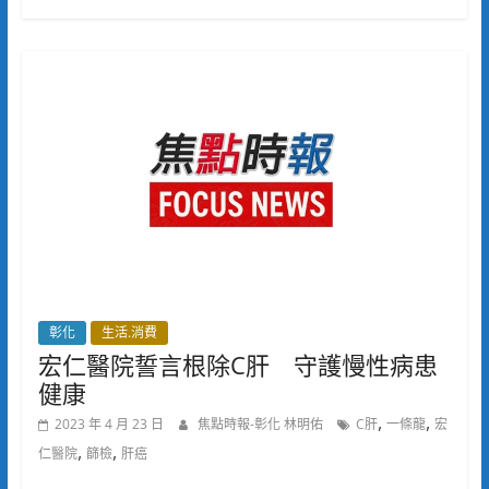
彰化
生活.消費
宏仁醫院誓言根除C肝 守護慢性病患
健康
,
,
2023 年 4 月 23 日
焦點時報-彰化 林明佑
C肝
一條龍
宏
,
,
仁醫院
篩檢
肝癌