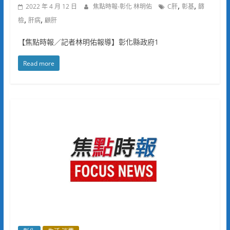
,
,
2022 年 4 月 12 日
焦點時報-彰化 林明佑
C肝
彰基
篩
,
,
檢
肝病
顧肝
【焦點時報／記者林明佑報導】彰化縣政府1
Read more