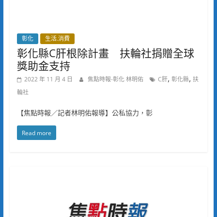
彰化
生活.消費
彰化縣C肝根除計畫 扶輪社捐贈全球
獎助金支持
,
,
2022 年 11 月 4 日
焦點時報-彰化 林明佑
C肝
彰化縣
扶
輪社
【焦點時報／記者林明佑報導】公私協力，彰
Read more