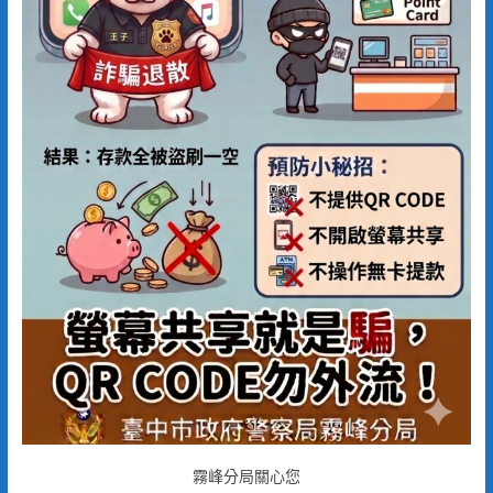
霧峰分局關心您