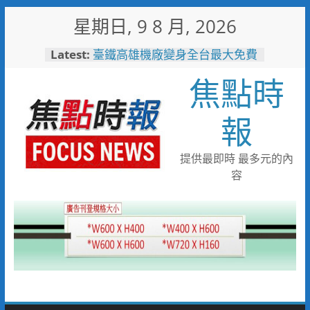
Skip
星期日, 9 8 月, 2026
to
content
Latest:
臺鐵高雄機廠變身全台最大免費
樂園 陳其邁:保存百年產業記
焦點時
憶！
臺南社區防暴劇力拚全國 環湖
社區奪季軍、民榮社區獲佳作
報
岡山警民聯手暖助八旬嬤 「人
情味GPS」10分鐘找回返家路
跨國並肩彩排激盪爵士新火花
提供最即時 最多元的內
展現台中市爵士人才培育成果
容
跨域整合守護全家！鳳山醫院結
合閱讀行動與健康宣導慶父親節