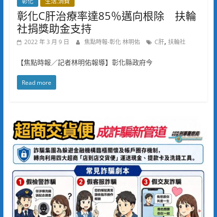
彰化
生活.消費
彰化C肝治療率達85％邁向根除 扶輪
社捐獎助金支持
,
2022 年 3 月 9 日
焦點時報-彰化 林明佑
C肝
扶輪社
【焦點時報／記者林明佑報導】彰化縣政府今
Read more