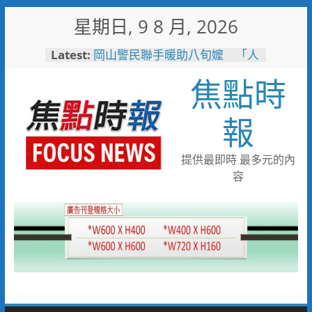
Skip
星期日, 9 8 月, 2026
to
content
Latest:
岡山警民聯手暖助八旬嬤 「人
情味GPS」10分鐘找回返家路
焦點時
高雄4,599件作品傳遞拒毒信
念 「2026港都反毒盃」用畫
筆打造兒童防毒力
報
498位大專青年返鄉 彰化暑期
工讀營隊結業
彰化縣運會6項10人破大會紀錄
提供最即時 最多元的內
臺南社區防暴劇力拚全國 環湖
容
社區奪季軍、民榮社區獲佳作