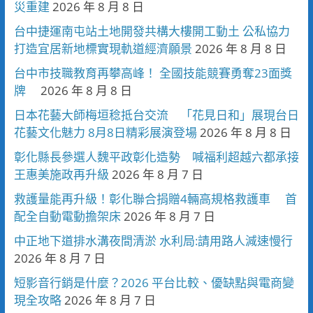
災重建
2026 年 8 月 8 日
台中捷運南屯站土地開發共構大樓開工動土 公私協力
打造宜居新地標實現軌道經濟願景
2026 年 8 月 8 日
台中市技職教育再攀高峰！ 全國技能競賽勇奪23面獎
牌
2026 年 8 月 8 日
日本花藝大師梅垣稔抵台交流 「花見日和」展現台日
花藝文化魅力 8月8日精彩展演登場
2026 年 8 月 8 日
彰化縣長參選人魏平政彰化造勢 喊福利超越六都承接
王惠美施政再升級
2026 年 8 月 7 日
救護量能再升級！彰化聯合捐贈4輛高規格救護車 首
配全自動電動擔架床
2026 年 8 月 7 日
中正地下道排水溝夜間清淤 水利局:請用路人減速慢行
2026 年 8 月 7 日
短影音行銷是什麼？2026 平台比較、優缺點與電商變
現全攻略
2026 年 8 月 7 日