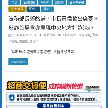
.全部
台灣線報
墨新聞
樂聯網
民生電子報
生活.消費
臺南市
麤RSS
法務部長鄭銘謙、市長黃偉哲出席臺南
反詐首場宣導展現中央地方打詐決心
,
,
2026 年 6 月 29 日
焦點時報
AI防詐系統
反詐宣導
臺南
,
,
地檢署
鄭銘謙
黃偉哲
〔焦點時報/記者蔡宗憲報導〕法務部部長鄭
Read more