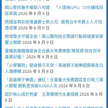
岡山警民聯手暖助八旬嬤 「人情味GPS」10分鐘找回
返家路
2026 年 8 月 9 日
跨國並肩彩排激盪爵士新火花 展現台中市爵士人才培
育成果
2026 年 8 月 9 日
跨域整合守護全家！鳳山醫院結合閱讀行動與健康宣導
慶父親節
2026 年 8 月 9 日
臺鐵高雄機廠變身全台最大免費樂園 陳其邁:保存百年
產業記憶！
2026 年 8 月 8 日
「火車醫院」變身親子天堂！高雄親子遊樂園開幕首日
人潮爆棚
2026 年 8 月 8 日
「高雄親子樂園」爆紅！全臺最大免費園區首日吸三萬
人朝聖 輕軌更突破4,000人次
2026 年 8 月 8 日
起於無心成於熱愛 王貴嬋現代水墨個展
2026 年 8 月
8 日