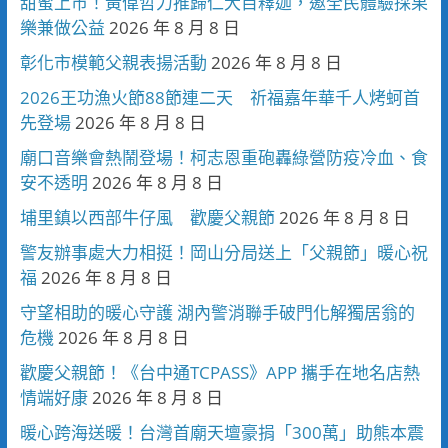
甜蜜上市！黃偉哲力推歸仁大目釋迦，邀全民體驗採果
樂兼做公益
2026 年 8 月 8 日
彰化市模範父親表揚活動
2026 年 8 月 8 日
2026王功漁火節88節連二天 祈福嘉年華千人烤蚵首
先登場
2026 年 8 月 8 日
廟口音樂會熱鬧登場！柯志恩重砲轟綠營防疫冷血、食
安不透明
2026 年 8 月 8 日
埔里鎮以西部牛仔風 歡慶父親節
2026 年 8 月 8 日
警友辦事處大力相挺！岡山分局送上「父親節」暖心祝
福
2026 年 8 月 8 日
守望相助的暖心守護 湖內警消聯手破門化解獨居翁的
危機
2026 年 8 月 8 日
歡慶父親節！《台中通TCPASS》APP 攜手在地名店熱
情端好康
2026 年 8 月 8 日
暖心跨海送暖！台灣首廟天壇豪捐「300萬」助熊本震