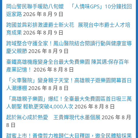
岡山警民聯手暖助八旬嬤 「人情味GPS」10分鐘找回
返家路
2026 年 8 月 9 日
跨國並肩彩排激盪爵士新火花 展現台中市爵士人才培
育成果
2026 年 8 月 9 日
跨域整合守護全家！鳳山醫院結合閱讀行動與健康宣導
慶父親節
2026 年 8 月 9 日
臺鐵高雄機廠變身全台最大免費樂園 陳其邁:保存百年
產業記憶！
2026 年 8 月 8 日
「火車醫院」變身親子天堂！高雄親子遊樂園開幕首日
人潮爆棚
2026 年 8 月 8 日
「高雄親子樂園」爆紅！全臺最大免費園區首日吸三萬
人朝聖 輕軌更突破4,000人次
2026 年 8 月 8 日
起於無心成於熱愛 王貴嬋現代水墨個展
2026 年 8 月
8 日
甜蜜上市！黃偉哲力推歸仁大目釋迦，邀全民體驗採果