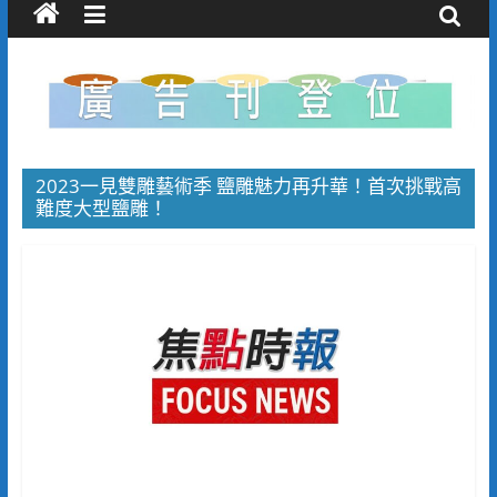
2023一見雙雕藝術季 鹽雕魅力再升華！首次挑戰高
難度大型鹽雕！