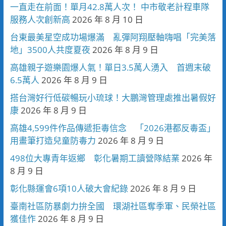
一直走在前面！單月42.8萬人次！ 中市敬老計程車隊
服務人次創新高
2026 年 8 月 10 日
台東最美星空成功場爆滿 亂彈阿翔壓軸嗨唱「完美落
地」3500人共度夏夜
2026 年 8 月 9 日
高雄親子遊樂園爆人氣！單日3.5萬人湧入 首週末破
6.5萬人
2026 年 8 月 9 日
搭台灣好行低碳暢玩小琉球！大鵬灣管理處推出暑假好
康
2026 年 8 月 9 日
高雄4,599件作品傳遞拒毒信念 「2026港都反毒盃」
用畫筆打造兒童防毒力
2026 年 8 月 9 日
498位大專青年返鄉 彰化暑期工讀營隊結業
2026 年
8 月 9 日
彰化縣運會6項10人破大會紀錄
2026 年 8 月 9 日
臺南社區防暴劇力拚全國 環湖社區奪季軍、民榮社區
獲佳作
2026 年 8 月 9 日