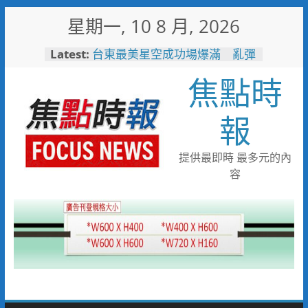
Skip
星期一, 10 8 月, 2026
to
content
Latest:
台東最美星空成功場爆滿 亂彈
阿翔壓軸嗨唱「完美落地」
焦點時
3500人共度夏夜
看飛機看到「迷航」！7旬嬤誤
闖機場工地 小港桂陽所暖警助
報
返家
兩岸翰墨同心共書忠義仁勇 張
惠臣書《忠義》 林家同寫《仁
提供最即時 最多元的內
勇》 2026(丙午)海峽兩岸藝術
容
名家共祝關公文化節台灣八卦山
隆重舉辦
中元普渡這盒最有心！臺南集結
10款人氣農產 愛買限量開賣
一直走在前面！單月42.8萬人
次！ 中市敬老計程車隊服務人
次創新高