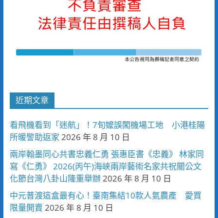
近期文章
看飛機看到「迷航」！7旬嬤誤闖機場工地 小港桂陽
所暖警助返家
2026 年 8 月 10 日
兩岸翰墨同心共書忠義仁勇 張惠臣書《忠義》 林家同
寫《仁勇》 2026(丙午)海峽兩岸藝術名家共祝關公文
化節台灣八卦山隆重舉辦
2026 年 8 月 10 日
中元普渡這盒最有心！臺南集結10款人氣農產 愛買
限量開賣
2026 年 8 月 10 日