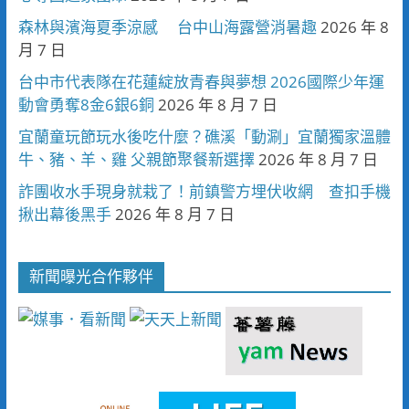
森林與濱海夏季涼感 台中山海露營消暑趣
2026 年 8
月 7 日
台中市代表隊在花蓮綻放青春與夢想 2026國際少年運
動會勇奪8金6銀6銅
2026 年 8 月 7 日
宜蘭童玩節玩水後吃什麼？礁溪「動涮」宜蘭獨家溫體
牛、豬、羊、雞 父親節聚餐新選擇
2026 年 8 月 7 日
詐團收水手現身就栽了！前鎮警方埋伏收網 查扣手機
揪出幕後黑手
2026 年 8 月 7 日
新聞曝光合作夥伴