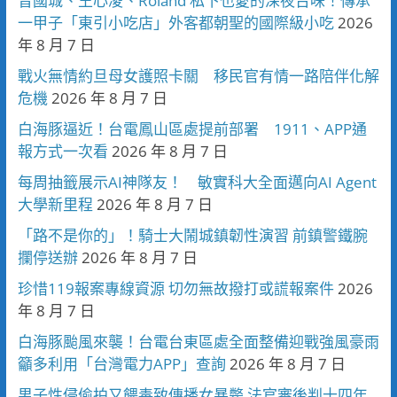
曾國城、王心凌、Roland 私下也愛的深夜台味！傳承
一甲子「東引小吃店」外客都朝聖的國際級小吃
2026
年 8 月 7 日
戰火無情約旦母女護照卡關 移民官有情一路陪伴化解
危機
2026 年 8 月 7 日
白海豚逼近！台電鳳山區處提前部署 1911、APP通
報方式一次看
2026 年 8 月 7 日
每周抽籤展示AI神隊友！ 敏實科大全面邁向AI Agent
大學新里程
2026 年 8 月 7 日
「路不是你的」！騎士大鬧城鎮韌性演習 前鎮警鐵腕
攔停送辦
2026 年 8 月 7 日
珍惜119報案專線資源 切勿無故撥打或謊報案件
2026
年 8 月 7 日
白海豚颱風來襲！台電台東區處全面整備迎戰強風豪雨
籲多利用「台灣電力APP」查詢
2026 年 8 月 7 日
男子性侵偷拍又餵毒致傳播女暴斃 法官審後判十四年