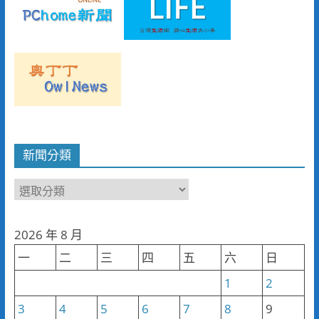
新聞分類
新
聞
分
2026 年 8 月
類
一
二
三
四
五
六
日
1
2
3
4
5
6
7
8
9