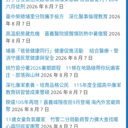
六月徒刑
2026 年 8 月 7 日
臺中榮總埔里分院攜手檢方 深化醫事倫理教育
2026
年 8 月 7 日
高溫廚房藏危機 嘉義醫院提醒慎防熱中暑傷腎
2026
年 8 月 7 日
埔基「爸爸健康同行」健康促進活動 結合醫療、警
消守護民眾健康與安全
2026 年 8 月 7 日
桃竹苗分署2026暑期遊程 11條在地路線帶你玩遍客
庄、部落與山林
2026 年 8 月 7 日
深化廉潔素養、培育品格公民 115年度全國高中廉潔
教育研習營成果豐碩
2026 年 8 月 7 日
睽違105年再現！嘉義城隍夜巡9月登場 海內外宮廟齊
聚
2026 年 8 月 7 日
11歲女童負氣離家 竹警二分局動員警力擴大查找暖
心尋回返家團聚
2026 年 8 月 7 日