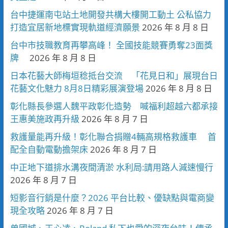
台中捷運南屯站土地開發共構大樓開工動土 公私協力
打造宜居新地標實現軌道經濟願景
2026 年 8 月 8 日
台中市技職教育再攀高峰！ 全國技能競賽勇奪23面獎
牌
2026 年 8 月 8 日
日本花藝大師梅垣稔抵台交流 「花見日和」展現台日
花藝文化魅力 8月8日精彩展演登場
2026 年 8 月 8 日
彰化縣長參選人魏平政彰化造勢 喊福利超越六都承接
王惠美施政再升級
2026 年 8 月 7 日
救護量能再升級！彰化聯合捐贈4輛高規格救護車 首
配全自動電動擔架床
2026 年 8 月 7 日
中正地下道排水溝夜間清淤 水利局:請用路人減速慢行
2026 年 8 月 7 日
短影音行銷是什麼？2026 平台比較、優缺點與電商變
現全攻略
2026 年 8 月 7 日