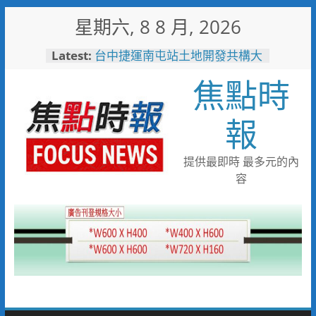
Skip
星期六, 8 8 月, 2026
to
content
Latest:
台中捷運南屯站土地開發共構大
樓開工動土 公私協力打造宜居
焦點時
新地標實現軌道經濟願景
警友辦事處大力相挺！岡山分局
送上「父親節」暖心祝福
報
守望相助的暖心守護 湖內警消
聯手破門化解獨居翁的危機
歡慶父親節！《台中通
提供最即時 最多元的內
TCPASS》APP 攜手在地名店熱
容
情端好康
暖心跨海送暖！台灣首廟天壇豪
捐「300萬」助熊本震災重建