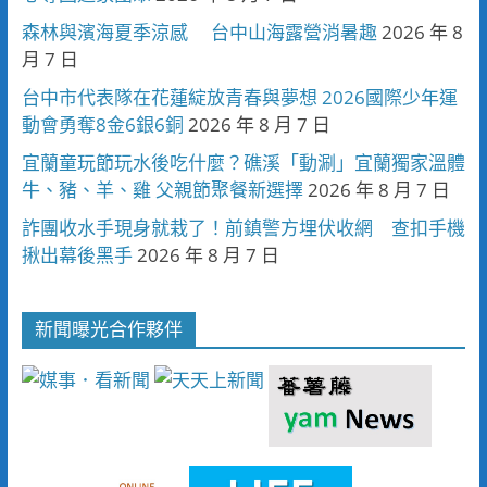
森林與濱海夏季涼感 台中山海露營消暑趣
2026 年 8
月 7 日
台中市代表隊在花蓮綻放青春與夢想 2026國際少年運
動會勇奪8金6銀6銅
2026 年 8 月 7 日
宜蘭童玩節玩水後吃什麼？礁溪「動涮」宜蘭獨家溫體
牛、豬、羊、雞 父親節聚餐新選擇
2026 年 8 月 7 日
詐團收水手現身就栽了！前鎮警方埋伏收網 查扣手機
揪出幕後黑手
2026 年 8 月 7 日
新聞曝光合作夥伴