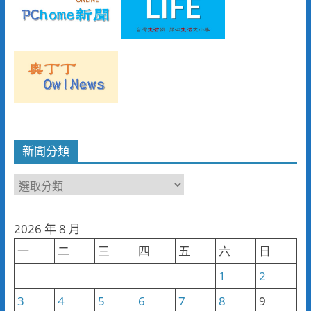
新聞分類
新
聞
分
2026 年 8 月
類
一
二
三
四
五
六
日
1
2
3
4
5
6
7
8
9