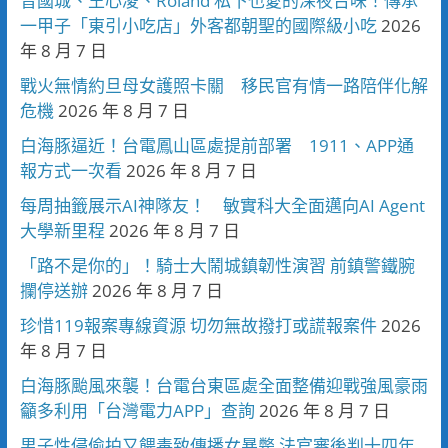
曾國城、王心凌、Roland 私下也愛的深夜台味！傳承
一甲子「東引小吃店」外客都朝聖的國際級小吃
2026
年 8 月 7 日
戰火無情約旦母女護照卡關 移民官有情一路陪伴化解
危機
2026 年 8 月 7 日
白海豚逼近！台電鳳山區處提前部署 1911、APP通
報方式一次看
2026 年 8 月 7 日
每周抽籤展示AI神隊友！ 敏實科大全面邁向AI Agent
大學新里程
2026 年 8 月 7 日
「路不是你的」！騎士大鬧城鎮韌性演習 前鎮警鐵腕
攔停送辦
2026 年 8 月 7 日
珍惜119報案專線資源 切勿無故撥打或謊報案件
2026
年 8 月 7 日
白海豚颱風來襲！台電台東區處全面整備迎戰強風豪雨
籲多利用「台灣電力APP」查詢
2026 年 8 月 7 日
男子性侵偷拍又餵毒致傳播女暴斃 法官審後判十四年