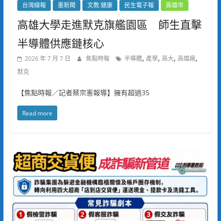
台灣線報
墨新聞
文教.健康
民生電子報
高雄市
高雄大學走進默克旗艦園區 師生直擊
半導體供應鏈核心
,
,
,
,
2026 年 7 月 7 日
焦點時報
半導體
產學
高大
高雄廠
默克
【焦點時報／記者蔡宗憲報導】擁有超過35
Read more