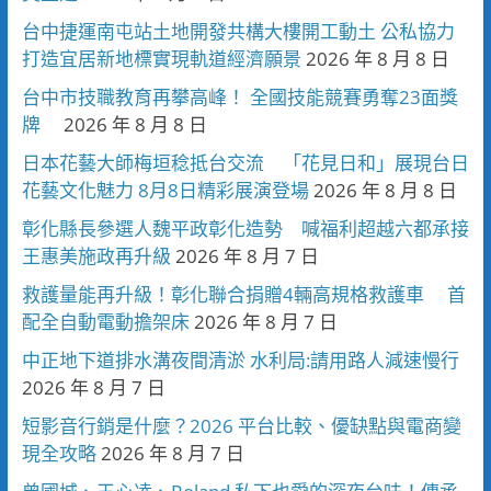
台中捷運南屯站土地開發共構大樓開工動土 公私協力
打造宜居新地標實現軌道經濟願景
2026 年 8 月 8 日
台中市技職教育再攀高峰！ 全國技能競賽勇奪23面獎
牌
2026 年 8 月 8 日
日本花藝大師梅垣稔抵台交流 「花見日和」展現台日
花藝文化魅力 8月8日精彩展演登場
2026 年 8 月 8 日
彰化縣長參選人魏平政彰化造勢 喊福利超越六都承接
王惠美施政再升級
2026 年 8 月 7 日
救護量能再升級！彰化聯合捐贈4輛高規格救護車 首
配全自動電動擔架床
2026 年 8 月 7 日
中正地下道排水溝夜間清淤 水利局:請用路人減速慢行
2026 年 8 月 7 日
短影音行銷是什麼？2026 平台比較、優缺點與電商變
現全攻略
2026 年 8 月 7 日