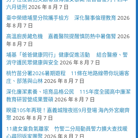
六月徒刑
2026 年 8 月 7 日
臺中榮總埔里分院攜手檢方 深化醫事倫理教育
2026
年 8 月 7 日
高溫廚房藏危機 嘉義醫院提醒慎防熱中暑傷腎
2026
年 8 月 7 日
埔基「爸爸健康同行」健康促進活動 結合醫療、警
消守護民眾健康與安全
2026 年 8 月 7 日
桃竹苗分署2026暑期遊程 11條在地路線帶你玩遍客
庄、部落與山林
2026 年 8 月 7 日
深化廉潔素養、培育品格公民 115年度全國高中廉潔
教育研習營成果豐碩
2026 年 8 月 7 日
睽違105年再現！嘉義城隍夜巡9月登場 海內外宮廟齊
聚
2026 年 8 月 7 日
11歲女童負氣離家 竹警二分局動員警力擴大查找暖
心尋回返家團聚
2026 年 8 月 7 日