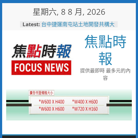
Skip
星期六, 8 8 月, 2026
to
content
Latest:
台中捷運南屯站土地開發共構大
樓開工動土 公私協力打造宜居
焦點時
新地標實現軌道經濟願景
警友辦事處大力相挺！岡山分局
送上「父親節」暖心祝福
報
守望相助的暖心守護 湖內警消
聯手破門化解獨居翁的危機
歡慶父親節！《台中通
提供最即時 最多元的內
TCPASS》APP 攜手在地名店熱
容
情端好康
暖心跨海送暖！台灣首廟天壇豪
捐「300萬」助熊本震災重建