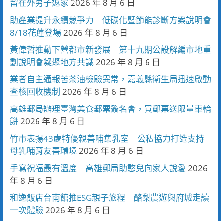
留在外男子返家
2026 年 8 月 6 日
助產業提升永續競爭力 低碳化暨節能診斷方案說明會
8/18花蓮登場
2026 年 8 月 6 日
黃偉哲推動下營都市新發展 第十九期公設解編市地重
劃說明會凝聚地方共識
2026 年 8 月 6 日
業者自主通報苦茶油檢驗異常，嘉義縣衛生局迅速啟動
查核回收機制
2026 年 8 月 6 日
高雄郵局辦理臺灣美食郵票簽名會，買郵票送限量車輪
餅
2026 年 8 月 6 日
竹市表揚43處特優親善哺集乳室 公私協力打造支持
母乳哺育友善環境
2026 年 8 月 6 日
手寫祝福最有溫度 高雄郵局助憨兒向家人說愛
2026
年 8 月 6 日
和逸飯店台南館推ESG親子旅程 酪梨農遊與府城走讀
一次體驗
2026 年 8 月 6 日