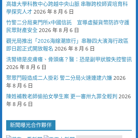
高雄大學科教中心跨越中央山脈 串聯跨校師資培育科
學探究人才
2026 年 8 月 6 日
竹警二分局東門所x中國信託 宣導虛擬貨幣防詐守護
民眾財產安全
2026 年 8 月 6 日
觀光局推出「2026海線潮旅行」串聯四大濱海行政區
即日起正式開放報名
2026 年 8 月 6 日
洗腎總是皮膚癢、骨頭痛？醫：恐是副甲狀腺失控警訊
2026 年 8 月 6 日
聚眾鬥毆造成二人掛彩 警二分局火速連逮六嫌
2026
年 8 月 6 日
陳姓補教老師偷拍女學生案 更一審卅九罪全輕判
2026
年 8 月 6 日
新聞曝光合作夥伴