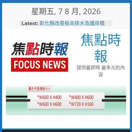
Skip
星期五, 7 8 月, 2026
to
content
Latest:
彰化縣改善板本排水及護岸橋
梁 解決大村、秀水淹水問題
焦點時
小米之家進駐高雄義享時尚廣
場 父親節開幕祭三重超狂優惠
少子化時代的地方解方！彰化市
報
未婚聯誼6年促成10對佳偶
彰化縣長參選人魏平政率議員團
隊攜手造勢 盼翻轉彰化打造新
提供最即時 最多元的內
局
容
敲敲門讓愛傳進門 彰化縣獨居
老人訪查作業啟動