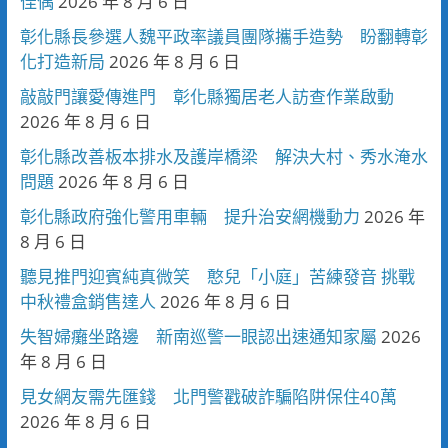
佳偶
2026 年 8 月 6 日
彰化縣長參選人魏平政率議員團隊攜手造勢 盼翻轉彰
化打造新局
2026 年 8 月 6 日
敲敲門讓愛傳進門 彰化縣獨居老人訪查作業啟動
2026 年 8 月 6 日
彰化縣改善板本排水及護岸橋梁 解決大村、秀水淹水
問題
2026 年 8 月 6 日
彰化縣政府強化警用車輛 提升治安網機動力
2026 年
8 月 6 日
聽見推門迎賓純真微笑 憨兒「小庭」苦練發音 挑戰
中秋禮盒銷售達人
2026 年 8 月 6 日
失智婦癱坐路邊 新南巡警一眼認出速通知家屬
2026
年 8 月 6 日
見女網友需先匯錢 北門警戳破詐騙陷阱保住40萬
2026 年 8 月 6 日