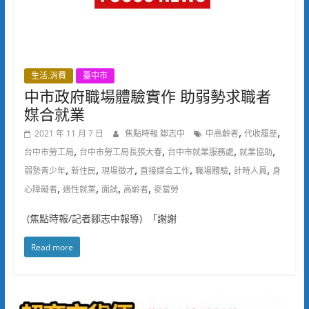
生活.消費
臺中市
中市政府職場體驗實作 助弱勢求職者
媒合就業
,
,
2021 年 11 月 7 日
焦點時報 鄒志中
中高齡者
代收履歷
,
,
,
,
台中市勞工局
台中市勞工局長張大春
台中市就業服務處
就業協助
,
,
,
,
,
,
弱勢青少年
新住民
現場徵才
直接媒合工作
職場體驗
計時人員
身
,
,
,
,
心障礙者
適性就業
面試
高齡者
麥當勞
(焦點時報/記者鄒志中報導) 「謝謝
Read more