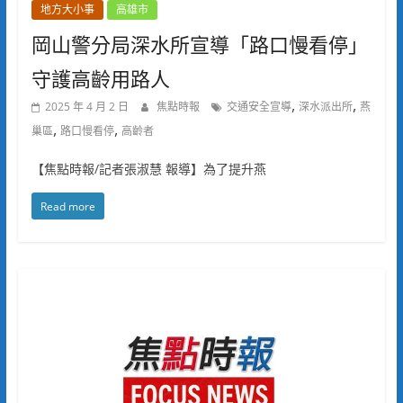
地方大小事
高雄市
岡山警分局深水所宣導「路口慢看停」
守護高齡用路人
,
,
2025 年 4 月 2 日
焦點時報
交通安全宣導
深水派出所
燕
,
,
巢區
路口慢看停
高齡者
【焦點時報/記者張淑慧 報導】為了提升燕
Read more