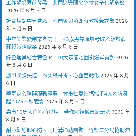
工作過勞眼前發黑 北門巡警眼尖急扶女子化解危機
2026 年 8 月 6 日
逛賣場熱中暑昏厥 南門警與消即時救援急送醫
2026
年 8 月 6 日
中年失業變創業老闆！ 43歲男靠職訓考取乙級證照
翻轉沒落家業
2026 年 8 月 6 日
綠色運具結合特色IP 10大萌熊地圖引爆尋寶熱
2026
年 8 月 6 日
副甲狀腺失控 拖久恐骨折、心血管鈣化
2026 年 8 月
6 日
籌募身心障礙服務經費 竹市仁愛社福攜手4大名店發
起2026中秋義賣
2026 年 8 月 6 日
嘉市10隻大白熊萌登場 帶你解鎖城市新玩法
2026 年
8 月 6 日
耐心勸導卸心防、同理溝通助團聚 竹警二分局協助滯