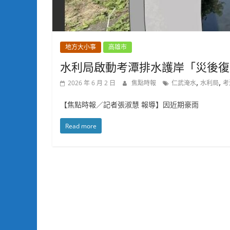
地方大小事
高雄市
水利局啟動考潭排水護岸「災後復
,
,
2026 年 6 月 2 日
焦點時報
仁武淹水
水利局
考
【焦點時報／記者張淑慧 報導】因近期豪雨
Read more