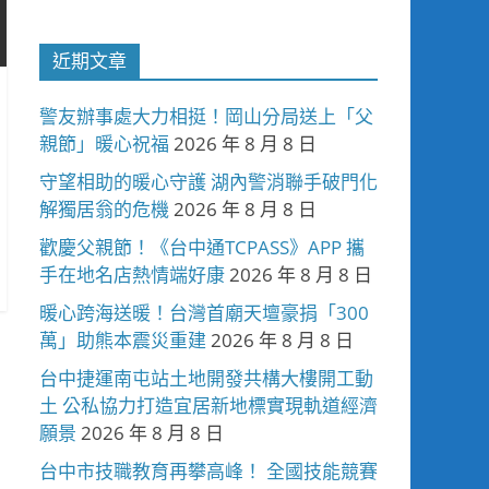
近期文章
警友辦事處大力相挺！岡山分局送上「父
親節」暖心祝福
2026 年 8 月 8 日
守望相助的暖心守護 湖內警消聯手破門化
解獨居翁的危機
2026 年 8 月 8 日
歡慶父親節！《台中通TCPASS》APP 攜
手在地名店熱情端好康
2026 年 8 月 8 日
暖心跨海送暖！台灣首廟天壇豪捐「300
萬」助熊本震災重建
2026 年 8 月 8 日
台中捷運南屯站土地開發共構大樓開工動
土 公私協力打造宜居新地標實現軌道經濟
願景
2026 年 8 月 8 日
台中市技職教育再攀高峰！ 全國技能競賽