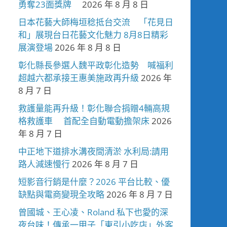
勇奪23面獎牌
2026 年 8 月 8 日
日本花藝大師梅垣稔抵台交流 「花見日
和」展現台日花藝文化魅力 8月8日精彩
展演登場
2026 年 8 月 8 日
彰化縣長參選人魏平政彰化造勢 喊福利
超越六都承接王惠美施政再升級
2026 年
8 月 7 日
救護量能再升級！彰化聯合捐贈4輛高規
格救護車 首配全自動電動擔架床
2026
年 8 月 7 日
中正地下道排水溝夜間清淤 水利局:請用
路人減速慢行
2026 年 8 月 7 日
短影音行銷是什麼？2026 平台比較、優
缺點與電商變現全攻略
2026 年 8 月 7 日
曾國城、王心凌、Roland 私下也愛的深
夜台味！傳承一甲子「東引小吃店」外客