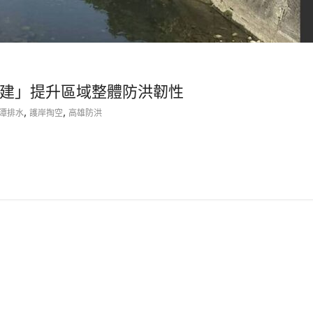
建」提升區域整體防洪韌性
,
,
潭排水
護岸掏空
高雄防洪