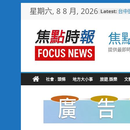
Skip
星期六, 8 8 月, 2026
Latest:
台中
to
樓開
content
新地
警友
焦
送上
守望
聯手
提供最即時
歡慶
TCP
情端
暖心
捐「
社會 . 頭條
地方大小事
旅遊.娛樂
文