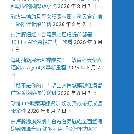
都朝聖的國際級小吃
2026 年 8 月 7 日
戰火無情約旦母女護照卡關 移民官有情
一路陪伴化解危機
2026 年 8 月 7 日
白海豚逼近！台電鳳山區處提前部署
1911、APP通報方式一次看
2026 年 8 月
7 日
每周抽籤展示AI神隊友！ 敏實科大全面
邁向AI Agent大學新里程
2026 年 8 月 7
日
「路不是你的」！騎士大鬧城鎮韌性演習
前鎮警鐵腕攔停送辦
2026 年 8 月 7 日
珍惜119報案專線資源 切勿無故撥打或謊
報案件
2026 年 8 月 7 日
白海豚颱風來襲！台電台東區處全面整備
迎戰強風豪雨 籲多利用「台灣電力APP」