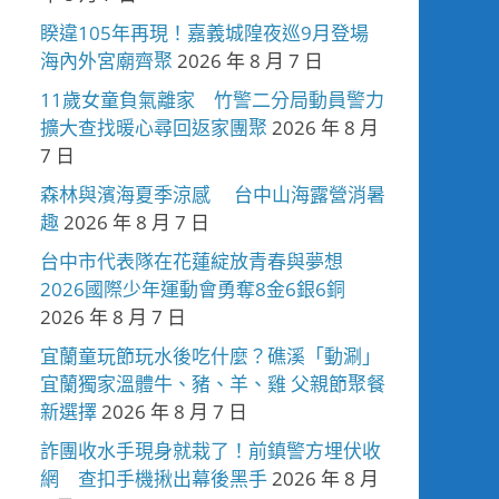
睽違105年再現！嘉義城隍夜巡9月登場
海內外宮廟齊聚
2026 年 8 月 7 日
11歲女童負氣離家 竹警二分局動員警力
擴大查找暖心尋回返家團聚
2026 年 8 月
7 日
森林與濱海夏季涼感 台中山海露營消暑
趣
2026 年 8 月 7 日
台中市代表隊在花蓮綻放青春與夢想
2026國際少年運動會勇奪8金6銀6銅
2026 年 8 月 7 日
宜蘭童玩節玩水後吃什麼？礁溪「動涮」
宜蘭獨家溫體牛、豬、羊、雞 父親節聚餐
新選擇
2026 年 8 月 7 日
詐團收水手現身就栽了！前鎮警方埋伏收
網 查扣手機揪出幕後黑手
2026 年 8 月