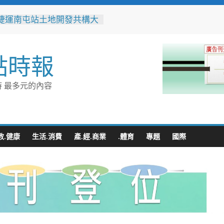
捷運南屯站土地開發共構大
工動土 公私協力打造宜居
標實現軌道經濟願景
辦事處大力相挺！岡山分局
點時報
「父親節」暖心祝福
相助的暖心守護 湖內警消
破門化解獨居翁的危機
 最多元的內容
父親節！《台中通
ASS》APP 攜手在地名店熱
好康
跨海送暖！台灣首廟天壇豪
300萬」助熊本震災重建
教.健康
生活.消費
產.經.商業
.體育
專題
國際