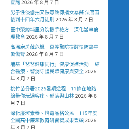
查詢
2026 年 8 月 7 日
男子性侵偷拍又餵毒致傳播女暴斃 法官審
後判十四年六月徒刑
2026 年 8 月 7 日
臺中榮總埔里分院攜手檢方 深化醫事倫
理教育
2026 年 8 月 7 日
高溫廚房藏危機 嘉義醫院提醒慎防熱中
暑傷腎
2026 年 8 月 7 日
埔基「爸爸健康同行」健康促進活動 結
合醫療、警消守護民眾健康與安全
2026
年 8 月 7 日
桃竹苗分署2026暑期遊程 11條在地路
線帶你玩遍客庄、部落與山林
2026 年 8
月 7 日
深化廉潔素養、培育品格公民 115年度
全國高中廉潔教育研習營成果豐碩
2026
年 8 月 7 日