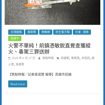
台灣線報
墨新聞
樂聯網
民生電子報
社會 . 頭條
高雄市
火警不單純！前鎮憑敏銳直覺查獲縱
火、毒駕三罪送辦
,
,
,
2026 年 6 月 27 日
焦點時報
前鎮警
毒駕案
海洛因
縱
,
火案
高雄警
【焦點時報／記者張淑慧 報導】高雄市前鎮
Read more