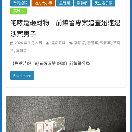
台灣線報
地方大小事
墨新聞
樂聯網
民生電子報
高雄市
咆哮還砸財物 前鎮警專案追查迅速逮
涉案男子
,
,
,
2026 年 7 月 6 日
焦點時報
前鎮警
恐嚇案
毀損案
草衙
,
所
高雄警
【焦點時報／記者張淑慧 報導】前鎮警分局
Read more