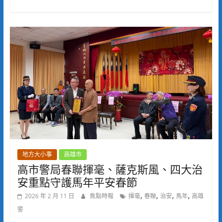
地方大小事
高雄市
高市警局春聯揮毫、薩克斯風、四大治
安重點守護馬年平安春節
,
,
,
,
2026 年 2 月 11 日
焦點時報
揮毫
春聯
治安
馬年
高雄
警