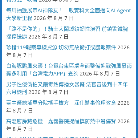
每周抽籤展示AI神隊友！ 敏實科大全面邁向AI Agent
大學新里程
2026 年 8 月 7 日
「路不是你的」！騎士大鬧城鎮韌性演習 前鎮警鐵腕
攔停送辦
2026 年 8 月 7 日
珍惜119報案專線資源 切勿無故撥打或謊報案件
2026
年 8 月 7 日
白海豚颱風來襲！台電台東區處全面整備迎戰強風豪雨
籲多利用「台灣電力APP」查詢
2026 年 8 月 7 日
男子性侵偷拍又餵毒致傳播女暴斃 法官審後判十四年
六月徒刑
2026 年 8 月 7 日
臺中榮總埔里分院攜手檢方 深化醫事倫理教育
2026
年 8 月 7 日
高溫廚房藏危機 嘉義醫院提醒慎防熱中暑傷腎
2026
年 8 月 7 日