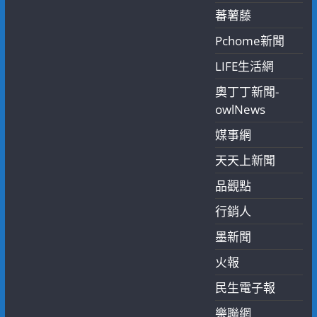
蕃薯藤
Pchome新聞
LIFE生活網
奧丁丁新聞-
owlNews
媒事網
天天上新聞
品觀點
行銷人
墨新聞
火報
民生電子報
樂聯網