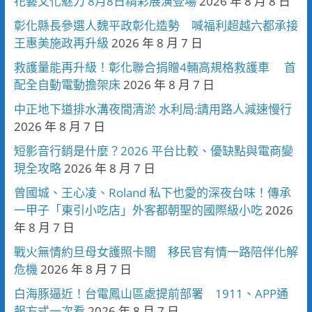
花藝文化魅力 8月8日精彩展演登場
2026 年 8 月 8 日
彰化縣長參選人魏平政彰化造勢 喊福利超越六都承接
王惠美施政再升級
2026 年 8 月 7 日
救護量能再升級！彰化聯合捐贈4輛高規格救護車 首
配全自動電動擔架床
2026 年 8 月 7 日
中正地下道排水溝夜間清淤 水利局:請用路人減速慢行
2026 年 8 月 7 日
短影音行銷是什麼？2026 平台比較、優缺點與電商變
現全攻略
2026 年 8 月 7 日
曾國城、王心凌、Roland 私下也愛的深夜台味！傳承
一甲子「東引小吃店」外客都朝聖的國際級小吃
2026
年 8 月 7 日
戰火無情約旦母女護照卡關 移民官有情一路陪伴化解
危機
2026 年 8 月 7 日
白海豚逼近！台電鳳山區處提前部署 1911、APP通
報方式一次看
2026 年 8 月 7 日