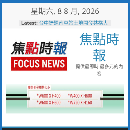
Skip
星期六, 8 8 月, 2026
to
content
Latest:
台中捷運南屯站土地開發共構大
樓開工動土 公私協力打造宜居
焦點時
新地標實現軌道經濟願景
警友辦事處大力相挺！岡山分局
送上「父親節」暖心祝福
報
守望相助的暖心守護 湖內警消
聯手破門化解獨居翁的危機
歡慶父親節！《台中通
提供最即時 最多元的內
TCPASS》APP 攜手在地名店熱
容
情端好康
暖心跨海送暖！台灣首廟天壇豪
捐「300萬」助熊本震災重建