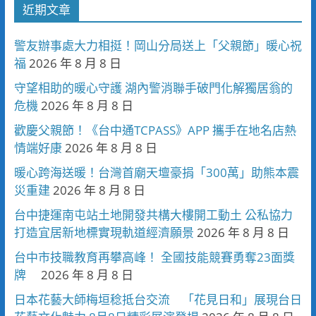
近期文章
警友辦事處大力相挺！岡山分局送上「父親節」暖心祝
福
2026 年 8 月 8 日
守望相助的暖心守護 湖內警消聯手破門化解獨居翁的
危機
2026 年 8 月 8 日
歡慶父親節！《台中通TCPASS》APP 攜手在地名店熱
情端好康
2026 年 8 月 8 日
暖心跨海送暖！台灣首廟天壇豪捐「300萬」助熊本震
災重建
2026 年 8 月 8 日
台中捷運南屯站土地開發共構大樓開工動土 公私協力
打造宜居新地標實現軌道經濟願景
2026 年 8 月 8 日
台中市技職教育再攀高峰！ 全國技能競賽勇奪23面獎
牌
2026 年 8 月 8 日
日本花藝大師梅垣稔抵台交流 「花見日和」展現台日