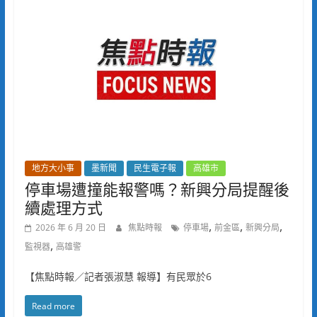
地方大小事
墨新聞
民生電子報
高雄市
停車場遭撞能報警嗎？新興分局提醒後
續處理方式
,
,
,
2026 年 6 月 20 日
焦點時報
停車場
前金區
新興分局
,
監視器
高雄警
【焦點時報／記者張淑慧 報導】有民眾於6
Read more