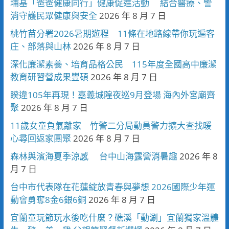
埔基「爸爸健康同行」健康促進活動 結合醫療、警
消守護民眾健康與安全
2026 年 8 月 7 日
桃竹苗分署2026暑期遊程 11條在地路線帶你玩遍客
庄、部落與山林
2026 年 8 月 7 日
深化廉潔素養、培育品格公民 115年度全國高中廉潔
教育研習營成果豐碩
2026 年 8 月 7 日
睽違105年再現！嘉義城隍夜巡9月登場 海內外宮廟齊
聚
2026 年 8 月 7 日
11歲女童負氣離家 竹警二分局動員警力擴大查找暖
心尋回返家團聚
2026 年 8 月 7 日
森林與濱海夏季涼感 台中山海露營消暑趣
2026 年 8
月 7 日
台中市代表隊在花蓮綻放青春與夢想 2026國際少年運
動會勇奪8金6銀6銅
2026 年 8 月 7 日
宜蘭童玩節玩水後吃什麼？礁溪「動涮」宜蘭獨家溫體