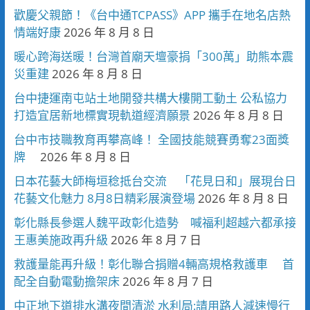
歡慶父親節！《台中通TCPASS》APP 攜手在地名店熱
情端好康
2026 年 8 月 8 日
暖心跨海送暖！台灣首廟天壇豪捐「300萬」助熊本震
災重建
2026 年 8 月 8 日
台中捷運南屯站土地開發共構大樓開工動土 公私協力
打造宜居新地標實現軌道經濟願景
2026 年 8 月 8 日
台中市技職教育再攀高峰！ 全國技能競賽勇奪23面獎
牌
2026 年 8 月 8 日
日本花藝大師梅垣稔抵台交流 「花見日和」展現台日
花藝文化魅力 8月8日精彩展演登場
2026 年 8 月 8 日
彰化縣長參選人魏平政彰化造勢 喊福利超越六都承接
王惠美施政再升級
2026 年 8 月 7 日
救護量能再升級！彰化聯合捐贈4輛高規格救護車 首
配全自動電動擔架床
2026 年 8 月 7 日
中正地下道排水溝夜間清淤 水利局:請用路人減速慢行