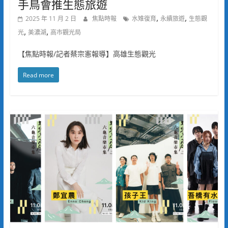
手鳥會推生態旅遊
,
,
2025 年 11 月 2 日
焦點時報
水雉復育
永續旅遊
生態觀
,
,
光
美濃湖
高市觀光局
【焦點時報/記者蔡宗憲報導】高雄生態觀光
Read more