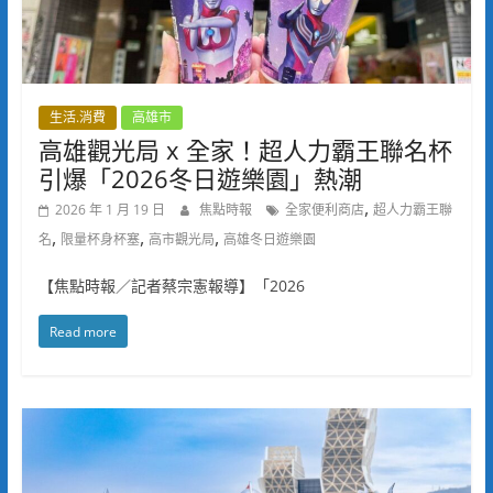
生活.消費
高雄市
高雄觀光局 x 全家！超人力霸王聯名杯
引爆「2026冬日遊樂園」熱潮
,
2026 年 1 月 19 日
焦點時報
全家便利商店
超人力霸王聯
,
,
,
名
限量杯身杯塞
高市觀光局
高雄冬日遊樂園
【焦點時報／記者蔡宗憲報導】「2026
Read more