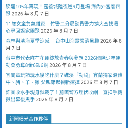
睽違105年再現！嘉義城隍夜巡9月登場 海內外宮廟齊
聚
2026 年 8 月 7 日
11歲女童負氣離家 竹警二分局動員警力擴大查找暖
心尋回返家團聚
2026 年 8 月 7 日
森林與濱海夏季涼感 台中山海露營消暑趣
2026 年 8
月 7 日
台中市代表隊在花蓮綻放青春與夢想 2026國際少年運
動會勇奪8金6銀6銅
2026 年 8 月 7 日
宜蘭童玩節玩水後吃什麼？礁溪「動涮」宜蘭獨家溫體
牛、豬、羊、雞 父親節聚餐新選擇
2026 年 8 月 7 日
詐團收水手現身就栽了！前鎮警方埋伏收網 查扣手機
揪出幕後黑手
2026 年 8 月 7 日
新聞曝光合作夥伴