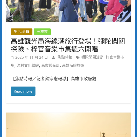
生活.消費
高雄市
高雄觀光局海線潮旅行登場！彌陀闖關
探險、梓官音樂市集週六開唱
,
2025 年 11 月 24 日
焦點時報
彌陀闖關活動
梓官音樂市
,
,
,
集
漁村文化體驗
高市觀光局
高雄海線旅遊
【焦點時報／記者蔡宗憲報導】高雄市政府觀
Read more