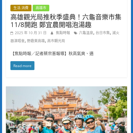
生活.消費
高雄市
高雄觀光局推秋季盛典！六龜音樂市集
11/8開跑 鄭宜農開唱泡湯趣
,
,
2025 年 10 月 31 日
焦點時報
六龜溫泉
台日市集
滅火
,
,
器演唱會
野趣東高雄
高市觀光局
【焦點時報／記者蔡宗憲報導】秋高氣爽、適
Read more