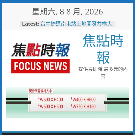
Skip
星期六, 8 8 月, 2026
to
content
Latest:
暖心跨海送暖！台灣首廟天壇豪
捐「300萬」助熊本震災重建
焦點時
台中捷運南屯站土地開發共構大
樓開工動土 公私協力打造宜居
新地標實現軌道經濟願景
報
警友辦事處大力相挺！岡山分局
送上「父親節」暖心祝福
守望相助的暖心守護 湖內警消
提供最即時 最多元的內
聯手破門化解獨居翁的危機
容
歡慶父親節！《台中通
TCPASS》APP 攜手在地名店熱
情端好康