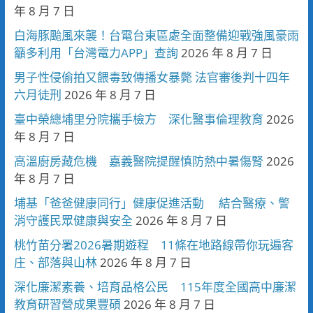
年 8 月 7 日
白海豚颱風來襲！台電台東區處全面整備迎戰強風豪雨
籲多利用「台灣電力APP」查詢
2026 年 8 月 7 日
男子性侵偷拍又餵毒致傳播女暴斃 法官審後判十四年
六月徒刑
2026 年 8 月 7 日
臺中榮總埔里分院攜手檢方 深化醫事倫理教育
2026
年 8 月 7 日
高溫廚房藏危機 嘉義醫院提醒慎防熱中暑傷腎
2026
年 8 月 7 日
埔基「爸爸健康同行」健康促進活動 結合醫療、警
消守護民眾健康與安全
2026 年 8 月 7 日
桃竹苗分署2026暑期遊程 11條在地路線帶你玩遍客
庄、部落與山林
2026 年 8 月 7 日
深化廉潔素養、培育品格公民 115年度全國高中廉潔
教育研習營成果豐碩
2026 年 8 月 7 日