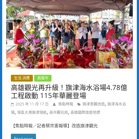
生活.消費
高雄市
高雄觀光再升級！旗津海水浴場4.78億
工程啟動 115年華麗登場
,
2025 年 11 月 17 日
焦點時報
旗津景觀改造
旗津海水浴
,
,
,
場
灣區大港旗津領航
高市觀光局
高雄國際旅遊地標
【焦點時報／記者蔡宗憲報導】改造旗津觀光
Read more