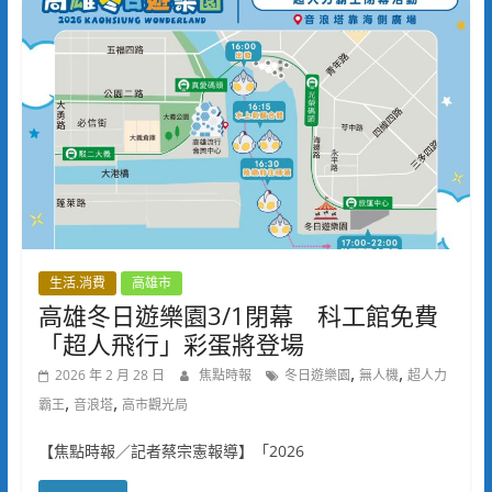
生活.消費
高雄市
高雄冬日遊樂園3/1閉幕 科工館免費
「超人飛行」彩蛋將登場
,
,
2026 年 2 月 28 日
焦點時報
冬日遊樂園
無人機
超人力
,
,
霸王
音浪塔
高市觀光局
【焦點時報／記者蔡宗憲報導】「2026