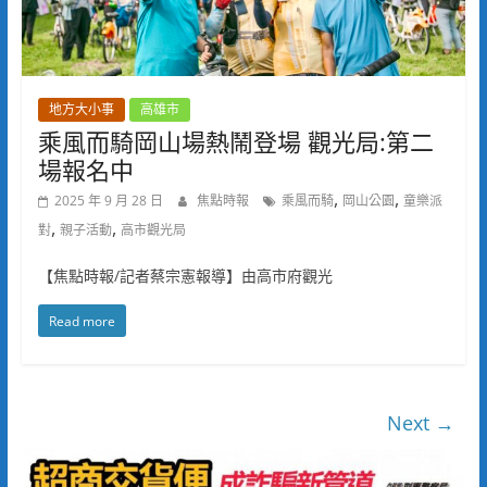
地方大小事
高雄市
乘風而騎岡山場熱鬧登場 觀光局:第二
場報名中
,
,
2025 年 9 月 28 日
焦點時報
乘風而騎
岡山公園
童樂派
,
,
對
親子活動
高市觀光局
【焦點時報/記者蔡宗憲報導】由高市府觀光
Read more
Next →