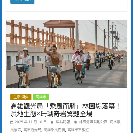
生活.消費
高雄市
高雄觀光局「乘風而騎」林園場落幕！
濕地生態×珊瑚奇岩驚豔全場
,
2025 年 11 月 10 日
焦點時報
林園海洋濕地公園
清水巖
,
,
,
風景區
高市觀光局
高雄乘風而騎
高雄單車旅遊