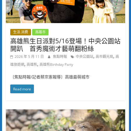
生活.消費
高雄市
高雄熊生日派對5/16登場！中央公園站
開趴 首秀魔術才藝萌翻粉絲
,
,
2026 年 5 月 11 日
焦點時報
中央公園站
高市觀光局
高
,
,
雄旅遊網
高雄熊
高雄熊Birthday Party
〔焦點時報/記者蔡宗憲報導〕高雄最萌城市
Read more