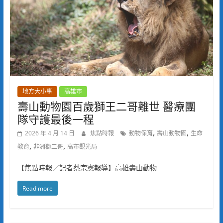
地方大小事
高雄市
壽山動物園百歲獅王二哥離世 醫療團
隊守護最後一程
,
,
2026 年 4 月 14 日
焦點時報
動物保育
壽山動物園
生命
,
,
教育
非洲獅二哥
高市觀光局
【焦點時報／記者蔡宗憲報導】高雄壽山動物
Read more