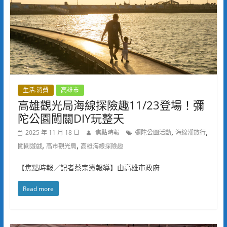
生活.消費
高雄市
高雄觀光局海線探險趣11/23登場！彌
陀公園闖關DIY玩整天
,
,
2025 年 11 月 18 日
焦點時報
彌陀公園活動
海線潮旅行
,
,
闖關遊戲
高市觀光局
高雄海線探險趣
【焦點時報／記者蔡宗憲報導】由高雄市政府
Read more