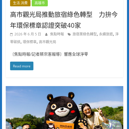
生活.消費
高雄市
高市觀光局推動旅宿綠色轉型 力拚今
年環保標章認證突破40家
,
,
2026 年 6 月 5 日
焦點時報
旅宿業綠色轉型
永續旅遊
淨
,
,
零碳排
環保標章
高市觀光局
〔焦點時報/記者蔡宗憲報導〕響應全球淨零
Read more