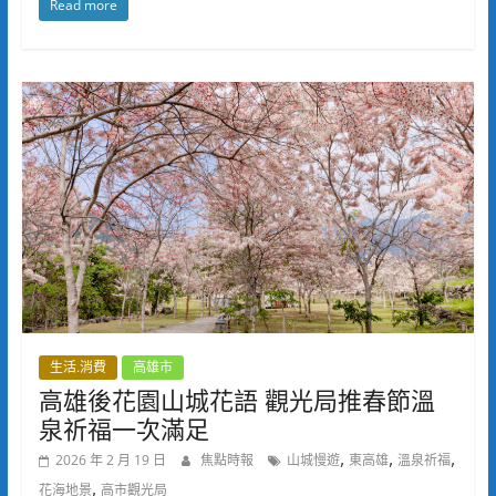
Read more
生活.消費
高雄市
高雄後花園山城花語 觀光局推春節溫
泉祈福一次滿足
,
,
,
2026 年 2 月 19 日
焦點時報
山城慢遊
東高雄
溫泉祈福
,
花海地景
高市觀光局