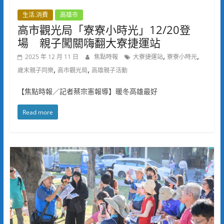
生活.消費
高雄市
高市觀光局「寮寮小時光」12/20登
場 親子闖關嗨翻大寮捷運站
,
,
2025 年 12 月 11 日
焦點時報
大寮捷運站
寮寮小時光
,
,
歲末親子同樂
高市觀光局
高雄親子活動
【焦點時報／記者蔡宗憲報導】暖冬高雄最好
Read more