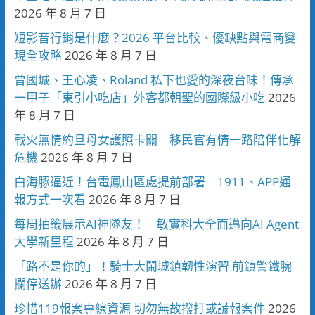
2026 年 8 月 7 日
短影音行銷是什麼？2026 平台比較、優缺點與電商變
現全攻略
2026 年 8 月 7 日
曾國城、王心凌、Roland 私下也愛的深夜台味！傳承
一甲子「東引小吃店」外客都朝聖的國際級小吃
2026
年 8 月 7 日
戰火無情約旦母女護照卡關 移民官有情一路陪伴化解
危機
2026 年 8 月 7 日
白海豚逼近！台電鳳山區處提前部署 1911、APP通
報方式一次看
2026 年 8 月 7 日
每周抽籤展示AI神隊友！ 敏實科大全面邁向AI Agent
大學新里程
2026 年 8 月 7 日
「路不是你的」！騎士大鬧城鎮韌性演習 前鎮警鐵腕
攔停送辦
2026 年 8 月 7 日
珍惜119報案專線資源 切勿無故撥打或謊報案件
2026