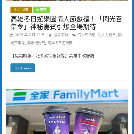
生活.消費
高雄市
高雄冬日遊樂園情人節獻禮！「閃光召
集令」神秘嘉賓引爆全場期待
,
,
2026 年 2 月 12 日
焦點時報
情人節活動
超人力霸王
閃
,
,
光召集令
高市觀光局
高雄冬日遊樂園
【焦點時報／記者蔡宗憲報導】高雄市政府觀
Read more