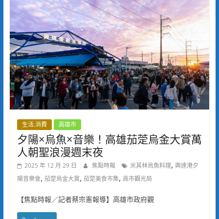
生活.消費
高雄市
夕陽×烏魚×音樂！高雄茄萣烏金大賞萬
人朝聖浪漫週末夜
,
2025 年 12 月 29 日
焦點時報
米其林烏魚料理
興達港夕
,
,
,
陽音樂會
茄萣烏金大賞
茄萣美食市集
高市觀光局
【焦點時報／記者蔡宗憲報導】高雄市政府觀