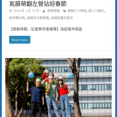
氣膜萌翻左營站迎春節
,
,
2026 年 2 月 13 日
焦點時報
春節打卡景點
超人力霸王
,
,
高市觀光局
高雄冬日遊樂園
高雄高鐵左營站
【焦點時報／記者蔡宗憲報導】為迎接年假返
Read more