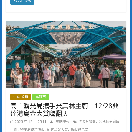
Read more
生活.消費
高雄市
高市觀光局攜手米其林主廚 12/28興
達港烏金大賞嗨翻天
,
2025 年 12 月 25 日
焦點時報
夕陽音樂會
米其林主廚康
,
,
,
仁維
興達港觀光漁市
茄萣烏金大賞
高市觀光局