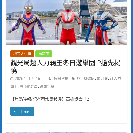
地方大小事
高雄市
觀光局超人力霸王冬日遊樂園IP搶先揭
曉
,
,
2026 年 1 月 16 日
焦點時報
冬日遊樂園
愛河灣
超人力
,
,
霸王
高市觀光局
高雄燈會
【焦點時報/記者蔡宗憲報導】高雄燈會「2
Read more