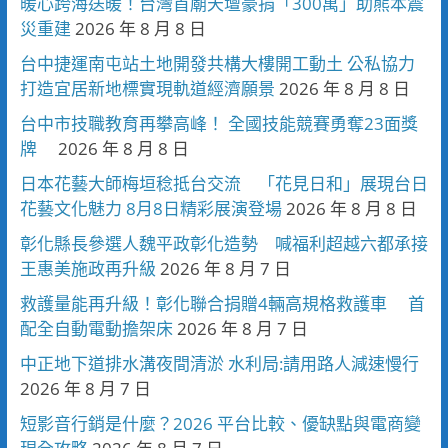
暖心跨海送暖！台灣首廟天壇豪捐「300萬」助熊本震
災重建
2026 年 8 月 8 日
台中捷運南屯站土地開發共構大樓開工動土 公私協力
打造宜居新地標實現軌道經濟願景
2026 年 8 月 8 日
台中市技職教育再攀高峰！ 全國技能競賽勇奪23面獎
牌
2026 年 8 月 8 日
日本花藝大師梅垣稔抵台交流 「花見日和」展現台日
花藝文化魅力 8月8日精彩展演登場
2026 年 8 月 8 日
彰化縣長參選人魏平政彰化造勢 喊福利超越六都承接
王惠美施政再升級
2026 年 8 月 7 日
救護量能再升級！彰化聯合捐贈4輛高規格救護車 首
配全自動電動擔架床
2026 年 8 月 7 日
中正地下道排水溝夜間清淤 水利局:請用路人減速慢行
2026 年 8 月 7 日
短影音行銷是什麼？2026 平台比較、優缺點與電商變