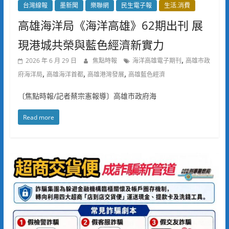
台灣線報
墨新聞
樂聯網
民生電子報
生活.消費
高雄海洋局《海洋高雄》62期出刊 展
現港城共榮與藍色經濟新實力
,
2026 年 6 月 29 日
焦點時報
海洋高雄電子期刊
高雄市政
,
,
,
府海洋局
高雄海洋首都
高雄港灣發展
高雄藍色經濟
〔焦點時報/記者蔡宗憲報導〕高雄市政府海
Read more