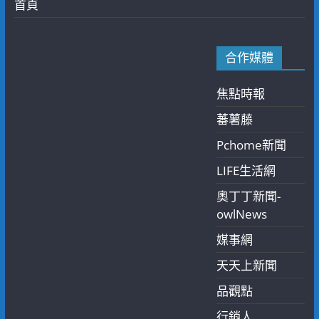
首頁
合作媒體
焦點時報
蕃薯藤
Pchome新聞
LIFE生活網
奧丁丁新聞-
owlNews
媒事網
天天上新聞
品觀點
行銷人