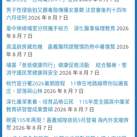
男子性侵偷拍又餵毒致傳播女暴斃 法官審後判十四年
六月徒刑
2026 年 8 月 7 日
臺中榮總埔里分院攜手檢方 深化醫事倫理教育
2026
年 8 月 7 日
高溫廚房藏危機 嘉義醫院提醒慎防熱中暑傷腎
2026
年 8 月 7 日
埔基「爸爸健康同行」健康促進活動 結合醫療、警
消守護民眾健康與安全
2026 年 8 月 7 日
桃竹苗分署2026暑期遊程 11條在地路線帶你玩遍客
庄、部落與山林
2026 年 8 月 7 日
深化廉潔素養、培育品格公民 115年度全國高中廉潔
教育研習營成果豐碩
2026 年 8 月 7 日
睽違105年再現！嘉義城隍夜巡9月登場 海內外宮廟齊
聚
2026 年 8 月 7 日