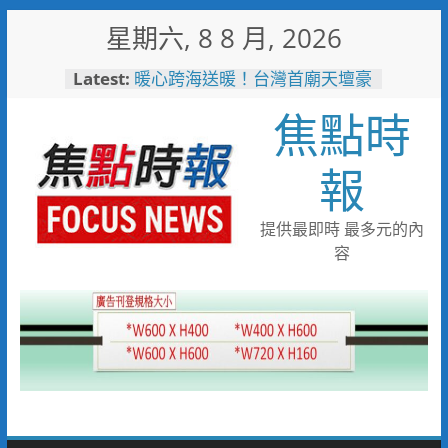
Skip
星期六, 8 8 月, 2026
to
content
Latest:
暖心跨海送暖！台灣首廟天壇豪
捐「300萬」助熊本震災重建
焦點時
埔里鎮以西部牛仔風 歡慶父親
節
警友辦事處大力相挺！岡山分局
報
送上「父親節」暖心祝福
守望相助的暖心守護 湖內警消
聯手破門化解獨居翁的危機
提供最即時 最多元的內
歡慶父親節！《台中通
容
TCPASS》APP 攜手在地名店熱
情端好康