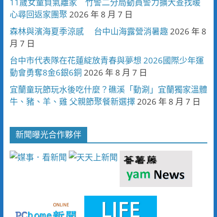
11歲女童負氣離家 竹警二分局動員警力擴大查找暖
心尋回返家團聚
2026 年 8 月 7 日
森林與濱海夏季涼感 台中山海露營消暑趣
2026 年 8
月 7 日
台中市代表隊在花蓮綻放青春與夢想 2026國際少年運
動會勇奪8金6銀6銅
2026 年 8 月 7 日
宜蘭童玩節玩水後吃什麼？礁溪「動涮」宜蘭獨家溫體
牛、豬、羊、雞 父親節聚餐新選擇
2026 年 8 月 7 日
新聞曝光合作夥伴