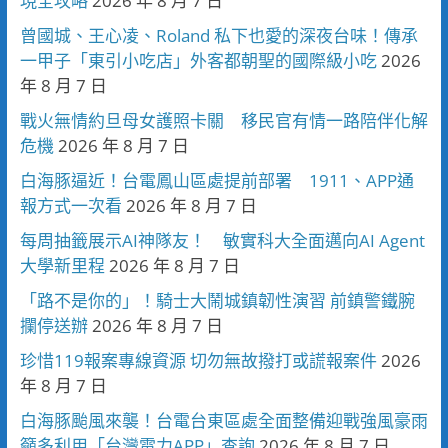
現全攻略
2026 年 8 月 7 日
曾國城、王心凌、Roland 私下也愛的深夜台味！傳承
一甲子「東引小吃店」外客都朝聖的國際級小吃
2026
年 8 月 7 日
戰火無情約旦母女護照卡關 移民官有情一路陪伴化解
危機
2026 年 8 月 7 日
白海豚逼近！台電鳳山區處提前部署 1911、APP通
報方式一次看
2026 年 8 月 7 日
每周抽籤展示AI神隊友！ 敏實科大全面邁向AI Agent
大學新里程
2026 年 8 月 7 日
「路不是你的」！騎士大鬧城鎮韌性演習 前鎮警鐵腕
攔停送辦
2026 年 8 月 7 日
珍惜119報案專線資源 切勿無故撥打或謊報案件
2026
年 8 月 7 日
白海豚颱風來襲！台電台東區處全面整備迎戰強風豪雨
籲多利用「台灣電力APP」查詢
2026 年 8 月 7 日