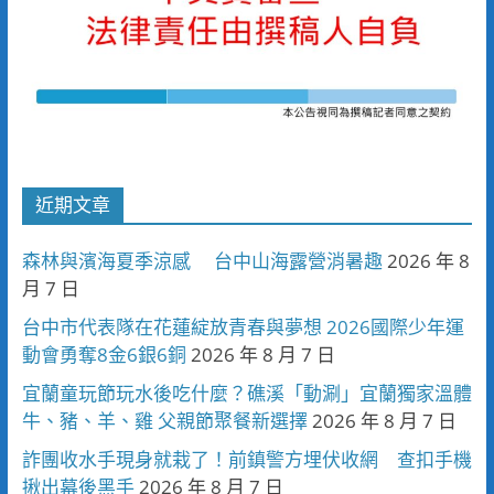
近期文章
森林與濱海夏季涼感 台中山海露營消暑趣
2026 年 8
月 7 日
台中市代表隊在花蓮綻放青春與夢想 2026國際少年運
動會勇奪8金6銀6銅
2026 年 8 月 7 日
宜蘭童玩節玩水後吃什麼？礁溪「動涮」宜蘭獨家溫體
牛、豬、羊、雞 父親節聚餐新選擇
2026 年 8 月 7 日
詐團收水手現身就栽了！前鎮警方埋伏收網 查扣手機
揪出幕後黑手
2026 年 8 月 7 日