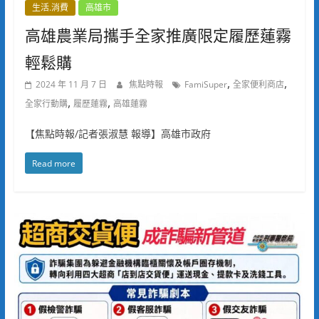
生活.消費
高雄市
高雄農業局攜手全家推廣限定履歷蓮霧
輕鬆購
,
,
2024 年 11 月 7 日
焦點時報
FamiSuper
全家便利商店
,
,
全家行動購
履歷蓮霧
高雄蓮霧
【焦點時報/記者張淑慧 報導】高雄市政府
Read more