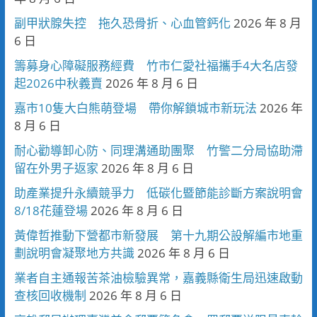
副甲狀腺失控 拖久恐骨折、心血管鈣化
2026 年 8 月
6 日
籌募身心障礙服務經費 竹市仁愛社福攜手4大名店發
起2026中秋義賣
2026 年 8 月 6 日
嘉市10隻大白熊萌登場 帶你解鎖城市新玩法
2026 年
8 月 6 日
耐心勸導卸心防、同理溝通助團聚 竹警二分局協助滯
留在外男子返家
2026 年 8 月 6 日
助產業提升永續競爭力 低碳化暨節能診斷方案說明會
8/18花蓮登場
2026 年 8 月 6 日
黃偉哲推動下營都市新發展 第十九期公設解編市地重
劃說明會凝聚地方共識
2026 年 8 月 6 日
業者自主通報苦茶油檢驗異常，嘉義縣衛生局迅速啟動
查核回收機制
2026 年 8 月 6 日