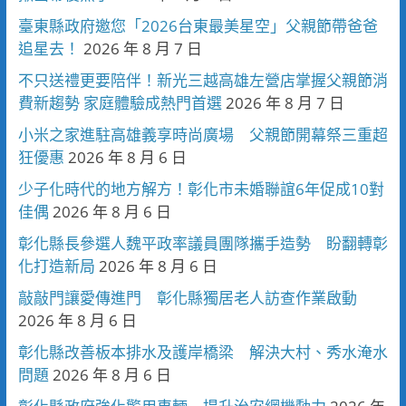
臺東縣政府邀您「2026台東最美星空」父親節帶爸爸
追星去！
2026 年 8 月 7 日
不只送禮更要陪伴！新光三越高雄左營店掌握父親節消
費新趨勢 家庭體驗成熱門首選
2026 年 8 月 7 日
小米之家進駐高雄義享時尚廣場 父親節開幕祭三重超
狂優惠
2026 年 8 月 6 日
少子化時代的地方解方！彰化市未婚聯誼6年促成10對
佳偶
2026 年 8 月 6 日
彰化縣長參選人魏平政率議員團隊攜手造勢 盼翻轉彰
化打造新局
2026 年 8 月 6 日
敲敲門讓愛傳進門 彰化縣獨居老人訪查作業啟動
2026 年 8 月 6 日
彰化縣改善板本排水及護岸橋梁 解決大村、秀水淹水
問題
2026 年 8 月 6 日