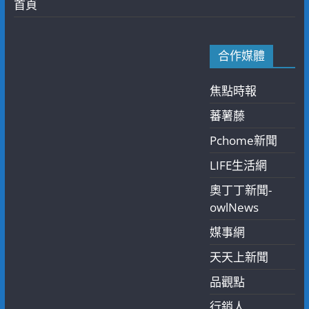
首頁
合作媒體
焦點時報
蕃薯藤
Pchome新聞
LIFE生活網
奧丁丁新聞-
owlNews
媒事網
天天上新聞
品觀點
行銷人