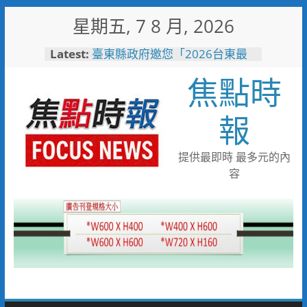
Skip
星期五, 7 8 月, 2026
to
content
Latest:
臺東縣政府邀您「2026台東最
美星空」父親節帶爸爸追星去！
焦點時
森林與濱海夏季涼感 台中山
海露營消暑趣
台中市代表隊在花蓮綻放青春與
報
夢想 2026國際少年運動會勇奪
8金6銀6銅
宜蘭童玩節玩水後吃什麼？礁溪
提供最即時 最多元的內
「動涮」宜蘭獨家溫體牛、豬、
容
羊、雞 父親節聚餐新選擇
詐團收水手現身就栽了！前鎮警
方埋伏收網 查扣手機揪出幕後
黑手