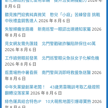
彰化縣政府強化警用車輛 提升治安網機動力
2026 年
8 月 6 日
聽見推門迎賓純真微笑 憨兒「小庭」苦練發音 挑戰
中秋禮盒銷售達人
2026 年 8 月 6 日
失智婦癱坐路邊 新南巡警一眼認出速通知家屬
2026
年 8 月 6 日
見女網友需先匯錢 北門警戳破詐騙陷阱保住40萬
2026 年 8 月 6 日
工作過勞眼前發黑 北門巡警眼尖急扶女子化解危機
2026 年 8 月 6 日
逛賣場熱中暑昏厥 南門警與消即時救援急送醫
2026
年 8 月 6 日
中年失業變創業老闆！ 43歲男靠職訓考取乙級證照
翻轉沒落家業
2026 年 8 月 6 日
綠色運具結合特色IP 10大萌熊地圖引爆尋寶熱
2026
年 8 月 6 日