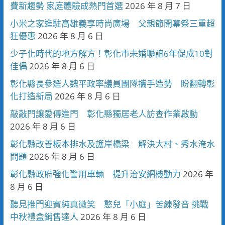
費新趨勢 家庭體驗成熱門首選
2026 年 8 月 7 日
小米之家進駐高雄義享時尚廣場 父親節開幕祭三重超
狂優惠
2026 年 8 月 6 日
少子化時代的地方解方！彰化市未婚聯誼6年促成10對
佳偶
2026 年 8 月 6 日
彰化縣長參選人魏平政率議員團隊攜手造勢 盼翻轉彰
化打造新局
2026 年 8 月 6 日
敲敲門讓愛傳進門 彰化縣獨居老人訪查作業啟動
2026 年 8 月 6 日
彰化縣改善板本排水及護岸橋梁 解決大村、秀水淹水
問題
2026 年 8 月 6 日
彰化縣政府強化警用車輛 提升治安網機動力
2026 年
8 月 6 日
聽見推門迎賓純真微笑 憨兒「小庭」苦練發音 挑戰
中秋禮盒銷售達人
2026 年 8 月 6 日