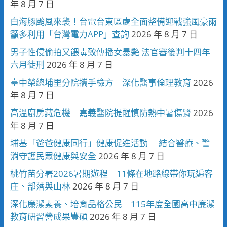
年 8 月 7 日
白海豚颱風來襲！台電台東區處全面整備迎戰強風豪雨
籲多利用「台灣電力APP」查詢
2026 年 8 月 7 日
男子性侵偷拍又餵毒致傳播女暴斃 法官審後判十四年
六月徒刑
2026 年 8 月 7 日
臺中榮總埔里分院攜手檢方 深化醫事倫理教育
2026
年 8 月 7 日
高溫廚房藏危機 嘉義醫院提醒慎防熱中暑傷腎
2026
年 8 月 7 日
埔基「爸爸健康同行」健康促進活動 結合醫療、警
消守護民眾健康與安全
2026 年 8 月 7 日
桃竹苗分署2026暑期遊程 11條在地路線帶你玩遍客
庄、部落與山林
2026 年 8 月 7 日
深化廉潔素養、培育品格公民 115年度全國高中廉潔
教育研習營成果豐碩
2026 年 8 月 7 日