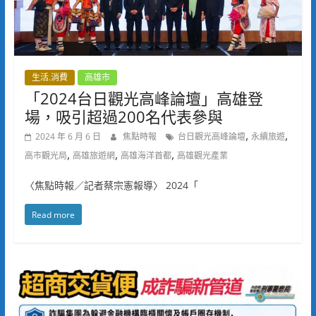
生活.消費
高雄市
「2024台日觀光高峰論壇」高雄登
場，吸引超過200名代表參與
,
,
2024 年 6 月 6 日
焦點時報
台日觀光高峰論壇
永續旅遊
,
,
,
高市觀光局
高雄旅遊網
高雄海洋首都
高雄觀光產業
〈焦點時報／記者蔡宗憲報導〉 2024「
Read more