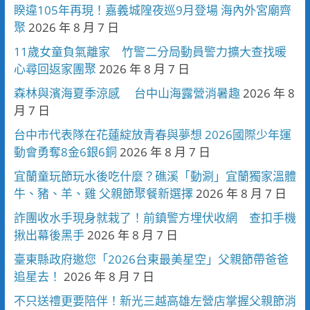
睽違105年再現！嘉義城隍夜巡9月登場 海內外宮廟齊
聚
2026 年 8 月 7 日
11歲女童負氣離家 竹警二分局動員警力擴大查找暖
心尋回返家團聚
2026 年 8 月 7 日
森林與濱海夏季涼感 台中山海露營消暑趣
2026 年 8
月 7 日
台中市代表隊在花蓮綻放青春與夢想 2026國際少年運
動會勇奪8金6銀6銅
2026 年 8 月 7 日
宜蘭童玩節玩水後吃什麼？礁溪「動涮」宜蘭獨家溫體
牛、豬、羊、雞 父親節聚餐新選擇
2026 年 8 月 7 日
詐團收水手現身就栽了！前鎮警方埋伏收網 查扣手機
揪出幕後黑手
2026 年 8 月 7 日
臺東縣政府邀您「2026台東最美星空」父親節帶爸爸
追星去！
2026 年 8 月 7 日
不只送禮更要陪伴！新光三越高雄左營店掌握父親節消