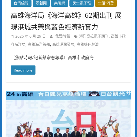
台灣線報
墨新聞
樂聯網
民生電子報
生活.消費
高雄海洋局《海洋高雄》62期出刊 展
現港城共榮與藍色經濟新實力
,
2026 年 6 月 29 日
焦點時報
海洋高雄電子期刊
高雄市政
,
,
,
府海洋局
高雄海洋首都
高雄港灣發展
高雄藍色經濟
〔焦點時報/記者蔡宗憲報導〕高雄市政府海
Read more