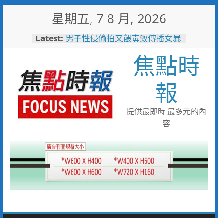
Skip
星期五, 7 8 月, 2026
to
content
Latest:
男子性侵偷拍又餵毒致傳播女暴
斃 法官審後判十四年六月徒刑
焦點時
每周抽籤展示AI神隊友！ 敏實
科大全面邁向AI Agent大學新里
程
報
「路不是你的」！騎士大鬧城鎮
韌性演習 前鎮警鐵腕攔停送辦
珍惜119報案專線資源 切勿無故
提供最即時 最多元的內
撥打或謊報案件
容
白海豚颱風來襲！台電台東區處
全面整備迎戰強風豪雨 籲多利
用「台灣電力APP」查詢