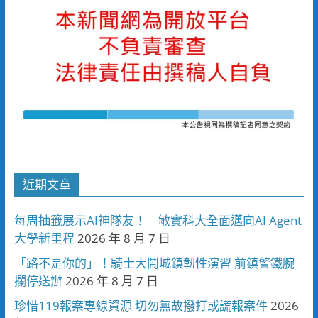
近期文章
每周抽籤展示AI神隊友！ 敏實科大全面邁向AI Agent
大學新里程
2026 年 8 月 7 日
「路不是你的」！騎士大鬧城鎮韌性演習 前鎮警鐵腕
攔停送辦
2026 年 8 月 7 日
珍惜119報案專線資源 切勿無故撥打或謊報案件
2026