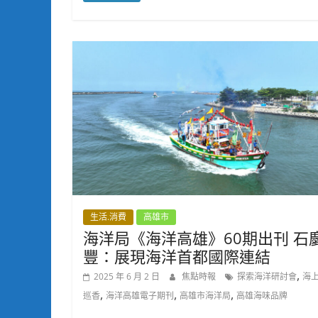
生活.消費
高雄市
海洋局《海洋高雄》60期出刊 石
豐：展現海洋首都國際連結
,
2025 年 6 月 2 日
焦點時報
探索海洋研討會
海
,
,
,
巡香
海洋高雄電子期刊
高雄市海洋局
高雄海味品牌