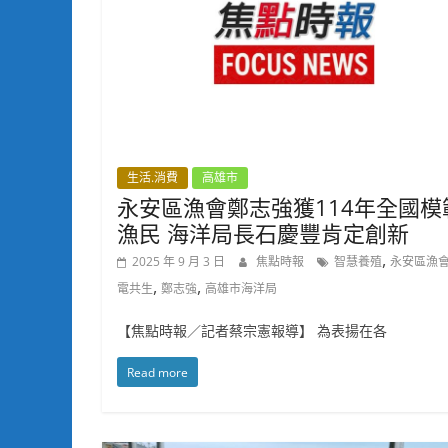
生活.消費
高雄市
永安區漁會鄭志強獲114年全國模
漁民 海洋局長石慶豐肯定創新
,
2025 年 9 月 3 日
焦點時報
智慧養殖
永安區漁
,
,
電共生
鄭志強
高雄市海洋局
【焦點時報／記者蔡宗憲報導】 為表揚在各
Read more