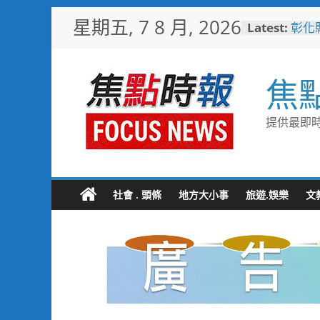
Skip
星期五, 7 8 月, 2026
Latest:
彰化
to
梁 
content
小米
場 
焦
少子
未婚
彰化
提供最即時
隊攜
局
敲敲
老人
社會 . 頭條
地方大小事
旅遊.娛樂
文