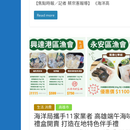
【焦點時報／記者 蔡宗憲報導】 《海洋高
Read more
生活.消費
高雄市
海洋局攜手11家業者 高雄端午海
禮盒開賣 打造在地特色伴手禮