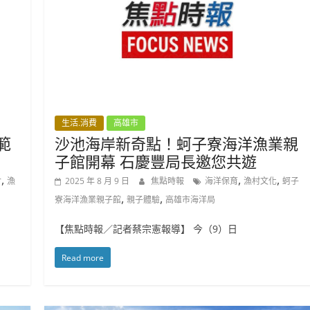
生活.消費
高雄市
範
沙池海岸新奇點！蚵子寮海洋漁業親
子館開幕 石慶豐局長邀您共遊
,
,
,
會
漁
2025 年 8 月 9 日
焦點時報
海洋保育
漁村文化
蚵子
,
,
寮海洋漁業親子館
親子體驗
高雄市海洋局
【焦點時報／記者蔡宗憲報導】 今（9）日
Read more