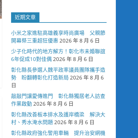
近期文章
小米之家進駐高雄義享時尚廣場 父親節
開幕祭三重超狂優惠
2026 年 8 月 6 日
少子化時代的地方解方！彰化市未婚聯誼
6年促成10對佳偶
2026 年 8 月 6 日
彰化縣長參選人魏平政率議員團隊攜手造
勢 盼翻轉彰化打造新局
2026 年 8 月 6
日
敲敲門讓愛傳進門 彰化縣獨居老人訪查
作業啟動
2026 年 8 月 6 日
彰化縣改善板本排水及護岸橋梁 解決大
村、秀水淹水問題
2026 年 8 月 6 日
彰化縣政府強化警用車輛 提升治安網機