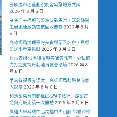
設解編市地重劃說明會凝聚地方共識
2026 年 8 月 6 日
業者自主通報苦茶油檢驗異常，嘉義縣衛
生局迅速啟動查核回收機制
2026 年 8 月
6 日
高雄郵局辦理臺灣美食郵票簽名會，買郵
票送限量車輪餅
2026 年 8 月 6 日
竹市表揚43處特優親善哺集乳室 公私協
力打造支持母乳哺育友善環境
2026 年 8
月 6 日
手寫祝福最有溫度 高雄郵局助憨兒向家
人說愛
2026 年 8 月 6 日
和逸飯店台南館推ESG親子旅程 酪梨農
遊與府城走讀一次體驗
2026 年 8 月 6 日
高雄大學科教中心跨越中央山脈 串聯跨校