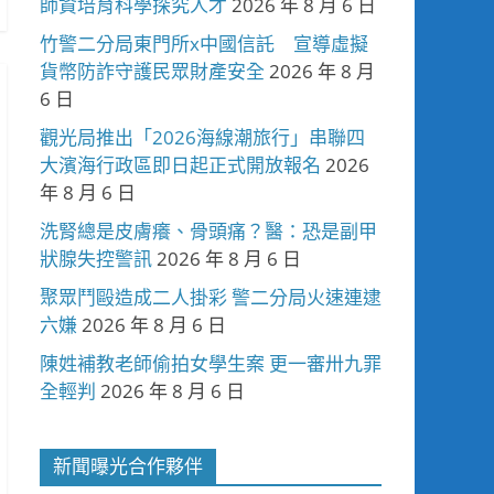
師資培育科學探究人才
2026 年 8 月 6 日
竹警二分局東門所x中國信託 宣導虛擬
貨幣防詐守護民眾財產安全
2026 年 8 月
6 日
觀光局推出「2026海線潮旅行」串聯四
大濱海行政區即日起正式開放報名
2026
年 8 月 6 日
洗腎總是皮膚癢、骨頭痛？醫：恐是副甲
狀腺失控警訊
2026 年 8 月 6 日
聚眾鬥毆造成二人掛彩 警二分局火速連逮
六嫌
2026 年 8 月 6 日
陳姓補教老師偷拍女學生案 更一審卅九罪
全輕判
2026 年 8 月 6 日
新聞曝光合作夥伴