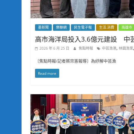
墨新聞
樂聯網
民生電子報
生活.消費
高雄市
高市海洋局投入3.6億元建設 
,
2026 年 6 月 25 日
焦點時報
中芸漁港
林園漁業
〔焦點時報/記者蔡宗憲報導〕為紓解中芸漁
Read more