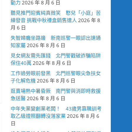
動力
2026 年 8 月 6 日
聽見推門迎賓純真微笑 憨兒「小庭」苦
練發音 挑戰中秋禮盒銷售達人
2026 年 8
月 6 日
失智婦癱坐路邊 新南巡警一眼認出速通
知家屬
2026 年 8 月 6 日
見女網友需先匯錢 北門警戳破詐騙陷阱
保住40萬
2026 年 8 月 6 日
工作過勞眼前發黑 北門巡警眼尖急扶女
子化解危機
2026 年 8 月 6 日
逛賣場熱中暑昏厥 南門警與消即時救援
急送醫
2026 年 8 月 6 日
中年失業變創業老闆！ 43歲男靠職訓考
取乙級證照翻轉沒落家業
2026 年 8 月 6
日