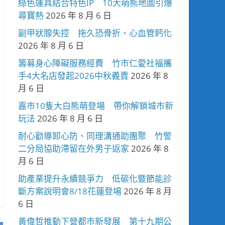
綠色運具結合特色IP 10大萌熊地圖引爆
尋寶熱
2026 年 8 月 6 日
副甲狀腺失控 拖久恐骨折、心血管鈣化
2026 年 8 月 6 日
籌募身心障礙服務經費 竹市仁愛社福攜
手4大名店發起2026中秋義賣
2026 年 8
月 6 日
嘉市10隻大白熊萌登場 帶你解鎖城市新
玩法
2026 年 8 月 6 日
耐心勸導卸心防、同理溝通助團聚 竹警
二分局協助滯留在外男子返家
2026 年 8
月 6 日
助產業提升永續競爭力 低碳化暨節能診
斷方案說明會8/18花蓮登場
2026 年 8 月
6 日
黃偉哲推動下營都市新發展 第十九期公