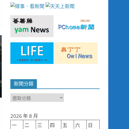
新聞分類
新
聞
分
2026 年 8 月
類
一
二
三
四
五
六
日