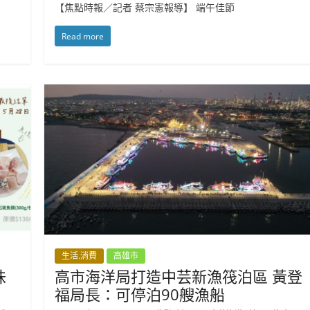
【焦點時報／記者 蔡宗憲報導】 端午佳節
Read more
生活.消費
高雄市
味
高市海洋局打造中芸新漁筏泊區 黃登
福局長：可停泊90艘漁船