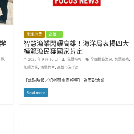
生活.消費
高雄市
辦
智慧漁業閃耀高雄！海洋局表揚四大
模範漁民獲國家肯定
,
,
,
慶豐
2025 年 9 月 10 日
焦點時報
全國模範漁民
智慧養殖
,
,
永續漁業
漁電共生
高雄市海洋局
【焦點時報／記者蔡宗憲報導】 為表彰漁業
Read more