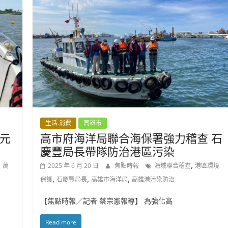
生活.消費
高雄市
元
高市府海洋局聯合海保署強力稽查 石
慶豐局長帶隊防治港區污染
,
,
萬
2025 年 6 月 20 日
焦點時報
海域聯合稽查
港區環境
,
,
,
保護
石慶豐局長
高雄市海洋局
高雄港污染防治
【焦點時報／記者 蔡宗憲報導】 為強化高
Read more