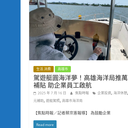
生活.消費
高雄市
駕遊艇圓海洋夢！高雄海洋局推萬
補貼 助企業員工啟航
,
2025 年 7 月 16 日
焦點時報
企業投資
海洋休憩
,
,
元補助
遊艇駕照
高雄市海洋局
【焦點時報／記者蔡宗憲報導】 為鼓勵企業
Read more