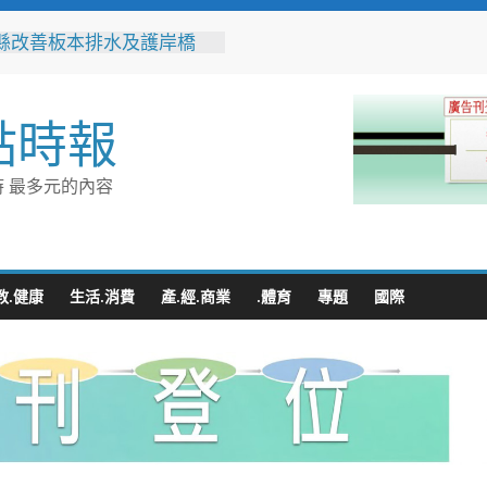
縣改善板本排水及護岸橋
解決大村、秀水淹水問題
之家進駐高雄義享時尚廣
父親節開幕祭三重超狂優惠
點時報
化時代的地方解方！彰化市
聯誼6年促成10對佳偶
縣長參選人魏平政率議員團
 最多元的內容
手造勢 盼翻轉彰化打造新
門讓愛傳進門 彰化縣獨居
訪查作業啟動
教.健康
生活.消費
產.經.商業
.體育
專題
國際