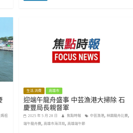
生活.消費
高雄市
慶
迎端午龍舟盛事 中芸漁港大掃除 石
慶豐局長親督軍
,
,
上媽祖
2025 年 5 月 28 日
焦點時報
中芸漁港
林園龍舟比賽
,
,
端午龍舟賽
高雄市海洋局
高雄端午節