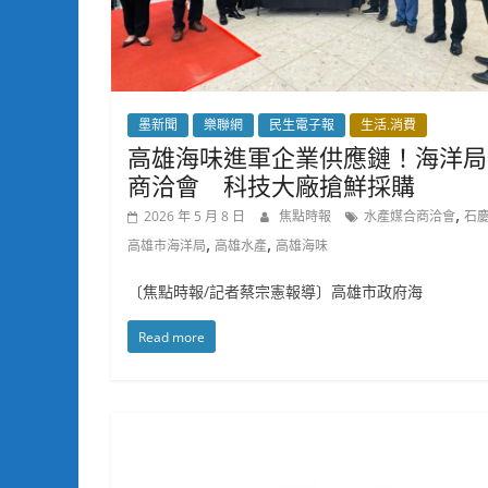
墨新聞
樂聯網
民生電子報
生活.消費
高雄海味進軍企業供應鏈！海洋局
商洽會 科技大廠搶鮮採購
,
2026 年 5 月 8 日
焦點時報
水產媒合商洽會
石
,
,
高雄市海洋局
高雄水產
高雄海味
〔焦點時報/記者蔡宗憲報導〕高雄市政府海
Read more