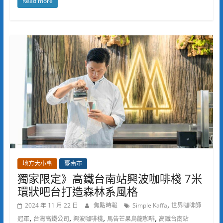
Read more
地方大小事
臺南市
獨家限定》高鐵台南站興波咖啡棧 7米
環狀吧台打造森林系風格⁠
,
2024 年 11 月 22 日
焦點時報
Simple Kaffa
世界咖啡師
,
,
,
,
冠軍
台灣高鐵公司
興波咖啡棧
馬告芒果烏龍咖啡
高鐵台南站