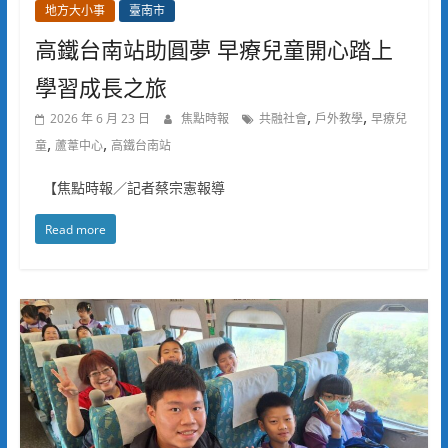
地方大小事
臺南市
高鐵台南站助圓夢 早療兒童開心踏上
學習成長之旅
,
,
2026 年 6 月 23 日
焦點時報
共融社會
戶外教學
早療兒
,
,
童
蘆葦中心
高鐵台南站
【焦點時報／記者蔡宗憲報導
Read more