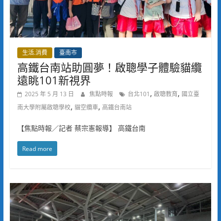
生活.消費
臺南市
高鐵台南站助圓夢！啟聰學子體驗貓纜
遠眺101新視界
,
,
2025 年 5 月 13 日
焦點時報
台北101
啟聰教育
國立臺
,
,
南大學附屬啟聰學校
貓空纜車
高鐵台南站
【焦點時報／記者 蔡宗憲報導】 高鐵台南
Read more