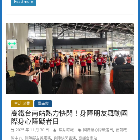
Read more
生活.消費
臺南市
高鐵台南站熱力快閃！身障朋友舞動國
際身心障礙者日
,
2025 年 11 月 30 日
焦點時報
國際身心障礙者日
德蘭啟
,
,
,
智中心
無障礙友善服務
身障快閃表演
高鐵台南站