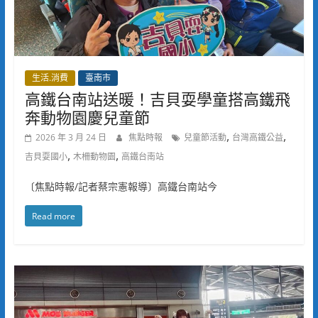
生活.消費
臺南市
高鐵台南站送暖！吉貝耍學童搭高鐵飛
奔動物園慶兒童節
,
,
2026 年 3 月 24 日
焦點時報
兒童節活動
台灣高鐵公益
,
,
吉貝耍國小
木柵動物園
高鐵台南站
〔焦點時報/記者蔡宗憲報導〕高鐵台南站今
Read more