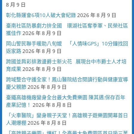
8 月 9 日
彰化縣運會6項10人破大會紀錄
2026 年 8 月 9 日
臺南社區防暴劇力拚全國 環湖社區奪季軍、民榮社區
獲佳作
2026 年 8 月 9 日
岡山警民聯手暖助八旬嬤 「人情味GPS」10分鐘找回
返家路
2026 年 8 月 9 日
跨國並肩彩排激盪爵士新火花 展現台中市爵士人才培
育成果
2026 年 8 月 9 日
跨域整合守護全家！鳳山醫院結合閱讀行動與健康宣導
慶父親節
2026 年 8 月 9 日
臺鐵高雄機廠變身全台最大免費樂園 陳其邁:保存百年
產業記憶！
2026 年 8 月 8 日
「火車醫院」變身親子天堂！高雄親子遊樂園開幕首日
人潮爆棚
2026 年 8 月 8 日
「高雄親子樂園」爆紅！全臺最大免費園區首日吸三萬