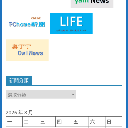
新聞分類
新
聞
分
2026 年 8 月
類
一
二
三
四
五
六
日