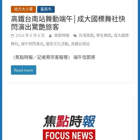
地方大小事
臺南市
高鐵台南站舞動端午│成大國標舞社快
閃演出驚艷旅客
,
,
2024 年 6 月 8 日
焦點時報
台灣旅遊
學生舞蹈
成大國標
,
,
,
舞社
端午快閃演出
藝術文化活動
高鐵台南站
〈焦點時報／記者蔡宗憲報導〉 端午佳節將
Read more