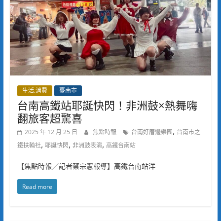
生活.消費
臺南市
台南高鐵站耶誕快閃！非洲鼓×熱舞嗨
翻旅客超驚喜
,
2025 年 12 月 25 日
焦點時報
台南好厝邊樂團
台南市之
,
,
,
鐵扶輪社
耶誕快閃
非洲鼓表演
高鐵台南站
【焦點時報／記者蔡宗憲報導】高鐵台南站洋
Read more