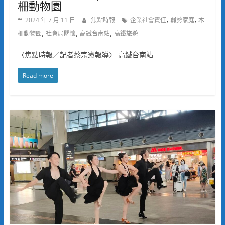
柵動物園
,
,
2024 年 7 月 11 日
焦點時報
企業社會責任
弱勢家庭
木
,
,
,
柵動物園
社會局關懷
高鐵台南站
高鐵旅遊
〈焦點時報／記者蔡宗憲報導〉 高鐵台南站
Read more