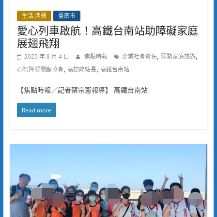
生活.消費
臺南市
愛心列車啟航！高鐵台南站助障礙家庭
展翅飛翔
,
,
2025 年 8 月 4 日
焦點時報
企業社會責任
弱勢家庭旅遊
,
,
心智障礙關顧協會
高誌隆站長
高鐵台南站
【焦點時報／記者蔡宗憲報導】 高鐵台南站
Read more