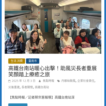
生活.消費
臺南市
高鐵台南站暖心出擊！助風災長者重展
笑顏踏上療癒之旅
,
,
2025 年 12 月 3 日
焦點時報
丹娜絲颱風
企業社會責任
,
,
災後重建
長者關懷
高鐵台南站
【焦點時報／記者蔡宗憲報導】高鐵台南站深