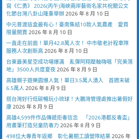
寫《仁勇》 2026(丙午)海峽兩岸藝術名家共祝關公文
化節台灣八卦山隆重舉辦
2026 年 8 月 10 日
中元普渡這盒最有心！臺南集結10款人氣農產 愛買
限量開賣
2026 年 8 月 10 日
一直走在前面！單月42.8萬人次！ 中市敬老計程車隊
服務人次創新高
2026 年 8 月 10 日
台東最美星空成功場爆滿 亂彈阿翔壓軸嗨唱「完美落
地」3500人共度夏夜
2026 年 8 月 9 日
高雄親子遊樂園爆人氣！單日3.5萬人湧入 首週末破
6.5萬人
2026 年 8 月 9 日
搭台灣好行低碳暢玩小琉球！大鵬灣管理處推出暑假好
康
2026 年 8 月 9 日
高雄4,599件作品傳遞拒毒信念 「2026港都反毒盃」
用畫筆打造兒童防毒力
2026 年 8 月 9 日
498位大專青年返鄉 彰化暑期工讀營隊結業
2026 年