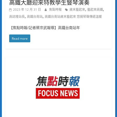
高鐵大廳迎來特教學生豎琴演奏
,
,
2023 年 12 月 31 日
焦點時報
歲末藝起來
藝起來高鐵
,
,
高誌隆站長
高鐵台南站
高鐵台南站歲末藝起來 悠揚琴聲傳遞溫暖
【焦點時報/記者蔡宗武報導】高鐵台南站年
Read more