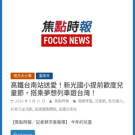
地方大小事
臺南市
高鐵台南站送愛！新光國小提前歡度兒
童節，搭乘夢想列車遊台灣！
,
,
,
2024 年 3 月 21 日
焦點時報
偏鄉學童
兒童節
新光國小
,
,
社會公益活動
高速鐵路體驗
高鐵台南站
【焦點時報／記者蔡宗憲報導】 今年的兒童
Read more