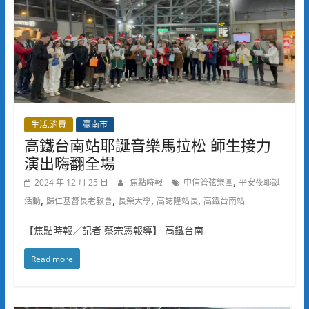
生活.消費
臺南市
高鐵台南站耶誕音樂馬拉松 師生接力
演出嗨翻全場
,
2024 年 12 月 25 日
焦點時報
中信管弦樂團
平安夜耶誕
,
,
,
,
活動
歸仁基督長老教會
長榮大學
高誌隆站長
高鐵台南站
【焦點時報／記者 蔡宗憲報導】 高鐵台南
Read more