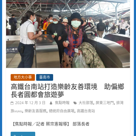
地方大小事
臺南市
高鐵台南站打造樂齡友善環境 助偏鄉
長者圓都會旅遊夢
,
,
2024 年 12 月 3 日
焦點時報
大社部落
屏東三地門
排灣
,
,
,
族vuvu
樂齡友善服務
總統府自由廣場
高鐵台南站
【焦點時報／記者 蔡宗憲報導】 部落長者