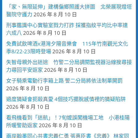
「家、無限延伸」建構偏鄉照護大拼圖 北榮展現燈塔
醫院守護力
2026 年 8 月 10 日
刑事鑑識中心實驗室戮力打詐 採獲指紋平均比中率達
六成八
2026 年 8 月 10 日
免費試飲啤酒x港灣夕陽音樂會 115年竹南觀光文化
季8/22-23限時登場
2026 年 8 月 10 日
失智母親外出迷途 竹警二分局調閱監視器沿線搜尋接
力尋回平安返家
2026 年 8 月 10 日
女子騎乘電動行李箱上路 警二分局將依法制單開罰
2026 年 8 月 10 日
過度猜疑會扼殺真愛 4個技巧擺脫感情裡的猜疑陷阱
2026 年 8 月 10 日
看飛機看到「迷航」！7旬嬤誤闖機場工地 小港桂陽
所暖警助返家
2026 年 8 月 10 日
兩岸翰墨同心共書忠義仁勇 張惠臣書《忠義》 林家同