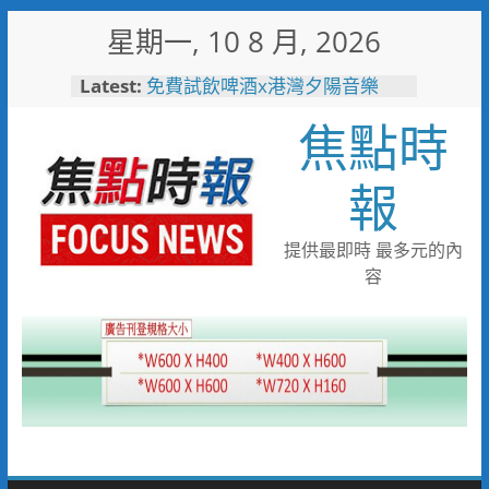
Skip
星期一, 10 8 月, 2026
to
刑事鑑識中心實驗室戮力打詐
content
Latest:
採獲指紋平均比中率達六成八
焦點時
免費試飲啤酒x港灣夕陽音樂
會 115年竹南觀光文化季
8/22-23限時登場
報
從空拍到送貨！嘉義無人機物流
邁向商業營運
中秋送禮超夯話題！亞尼克「阿
提供最即時 最多元的內
薩姆紅茶三顆布丁」登大人亮相
容
伴手禮時尚開賣
「家、無限延伸」建構偏鄉照護
大拼圖 北榮展現燈塔醫院守護
力