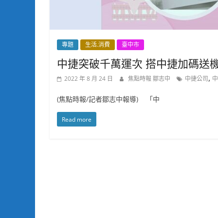
專題
生活.消費
臺中市
中捷突破千萬運次 搭中捷加碼送
,
2022 年 8 月 24 日
焦點時報 鄒志中
中捷公司
中
(焦點時報/記者鄒志中報導) 「中
Read more