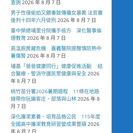
查詢
2026 年 8 月 7 日
男子性侵偷拍又餵毒致傳播女暴斃 法官審
後判十四年六月徒刑
2026 年 8 月 7 日
臺中榮總埔里分院攜手檢方 深化醫事倫
理教育
2026 年 8 月 7 日
高溫廚房藏危機 嘉義醫院提醒慎防熱中
暑傷腎
2026 年 8 月 7 日
埔基「爸爸健康同行」健康促進活動 結
合醫療、警消守護民眾健康與安全
2026
年 8 月 7 日
桃竹苗分署2026暑期遊程 11條在地路
線帶你玩遍客庄、部落與山林
2026 年 8
月 7 日
深化廉潔素養、培育品格公民 115年度
全國高中廉潔教育研習營成果豐碩
2026
年 8 月 7 日