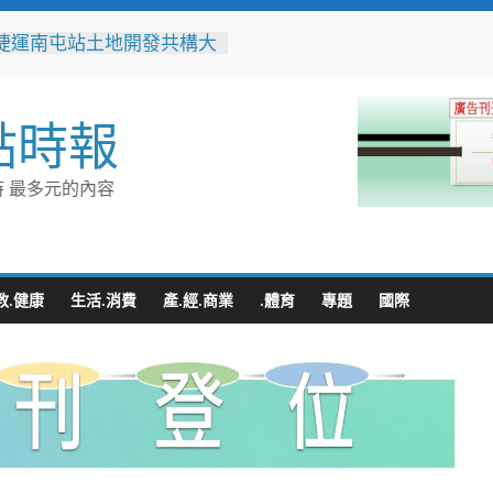
捷運南屯站土地開發共構大
工動土 公私協力打造宜居
標實現軌道經濟願景
辦事處大力相挺！岡山分局
點時報
「父親節」暖心祝福
相助的暖心守護 湖內警消
破門化解獨居翁的危機
 最多元的內容
父親節！《台中通
ASS》APP 攜手在地名店熱
好康
跨海送暖！台灣首廟天壇豪
300萬」助熊本震災重建
教.健康
生活.消費
產.經.商業
.體育
專題
國際