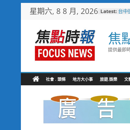
Skip
星期六, 8 8 月, 2026
Latest:
台中
to
樓開
content
新地
警友
焦
送上
守望
聯手
提供最即時
歡慶
TCP
情端
暖心
捐「
社會 . 頭條
地方大小事
旅遊.娛樂
文