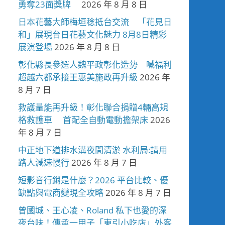
勇奪23面獎牌
2026 年 8 月 8 日
日本花藝大師梅垣稔抵台交流 「花見日
和」展現台日花藝文化魅力 8月8日精彩
展演登場
2026 年 8 月 8 日
彰化縣長參選人魏平政彰化造勢 喊福利
超越六都承接王惠美施政再升級
2026 年
8 月 7 日
救護量能再升級！彰化聯合捐贈4輛高規
格救護車 首配全自動電動擔架床
2026
年 8 月 7 日
中正地下道排水溝夜間清淤 水利局:請用
路人減速慢行
2026 年 8 月 7 日
短影音行銷是什麼？2026 平台比較、優
缺點與電商變現全攻略
2026 年 8 月 7 日
曾國城、王心凌、Roland 私下也愛的深
夜台味！傳承一甲子「東引小吃店」外客