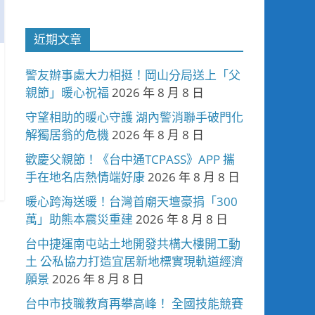
近期文章
警友辦事處大力相挺！岡山分局送上「父
親節」暖心祝福
2026 年 8 月 8 日
守望相助的暖心守護 湖內警消聯手破門化
解獨居翁的危機
2026 年 8 月 8 日
歡慶父親節！《台中通TCPASS》APP 攜
手在地名店熱情端好康
2026 年 8 月 8 日
暖心跨海送暖！台灣首廟天壇豪捐「300
萬」助熊本震災重建
2026 年 8 月 8 日
台中捷運南屯站土地開發共構大樓開工動
土 公私協力打造宜居新地標實現軌道經濟
願景
2026 年 8 月 8 日
台中市技職教育再攀高峰！ 全國技能競賽