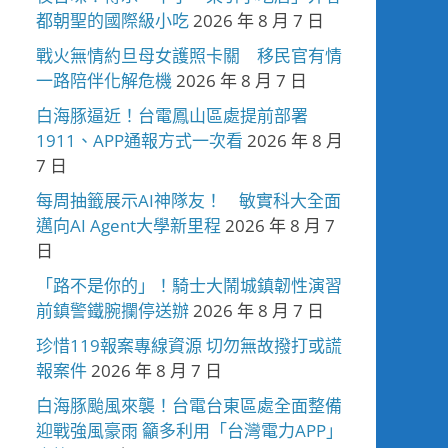
都朝聖的國際級小吃
2026 年 8 月 7 日
戰火無情約旦母女護照卡關 移民官有情
一路陪伴化解危機
2026 年 8 月 7 日
白海豚逼近！台電鳳山區處提前部署
1911、APP通報方式一次看
2026 年 8 月
7 日
每周抽籤展示AI神隊友！ 敏實科大全面
邁向AI Agent大學新里程
2026 年 8 月 7
日
「路不是你的」！騎士大鬧城鎮韌性演習
前鎮警鐵腕攔停送辦
2026 年 8 月 7 日
珍惜119報案專線資源 切勿無故撥打或謊
報案件
2026 年 8 月 7 日
白海豚颱風來襲！台電台東區處全面整備
迎戰強風豪雨 籲多利用「台灣電力APP」