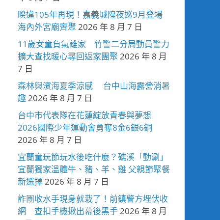
睽違105年再現！嘉義城隍夜巡9月登場
海內外宮廟齊聚
2026 年 8 月 7 日
11歲女童負氣離家 竹警二分局動員警力
擴大查找暖心尋回返家團聚
2026 年 8 月
7 日
森林與濱海夏季涼感 台中山海露營消暑
趣
2026 年 8 月 7 日
台中市代表隊在花蓮綻放青春與夢想
2026國際少年運動會勇奪8金6銀6銅
2026 年 8 月 7 日
宜蘭童玩節玩水後吃什麼？礁溪「動涮」
宜蘭獨家溫體牛、豬、羊、雞 父親節聚餐
新選擇
2026 年 8 月 7 日
詐團收水手現身就栽了！前鎮警方埋伏收
網 查扣手機揪出幕後黑手
2026 年 8 月