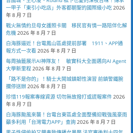
曾國城、王心凌、Roland 私下也愛的深夜台味！傳承
一甲子「東引小吃店」外客都朝聖的國際級小吃
2026
年 8 月 7 日
戰火無情約旦母女護照卡關 移民官有情一路陪伴化解
危機
2026 年 8 月 7 日
白海豚逼近！台電鳳山區處提前部署 1911、APP通
報方式一次看
2026 年 8 月 7 日
每周抽籤展示AI神隊友！ 敏實科大全面邁向AI Agent
大學新里程
2026 年 8 月 7 日
「路不是你的」！騎士大鬧城鎮韌性演習 前鎮警鐵腕
攔停送辦
2026 年 8 月 7 日
珍惜119報案專線資源 切勿無故撥打或謊報案件
2026
年 8 月 7 日
白海豚颱風來襲！台電台東區處全面整備迎戰強風豪雨
籲多利用「台灣電力APP」查詢
2026 年 8 月 7 日
男子性侵偷拍又餵毒致傳播女暴斃 法官審後判十四年