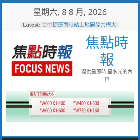
Skip
星期六, 8 8 月, 2026
to
content
Latest:
台中捷運南屯站土地開發共構大
樓開工動土 公私協力打造宜居
焦點時
新地標實現軌道經濟願景
警友辦事處大力相挺！岡山分局
送上「父親節」暖心祝福
報
守望相助的暖心守護 湖內警消
聯手破門化解獨居翁的危機
歡慶父親節！《台中通
提供最即時 最多元的內
TCPASS》APP 攜手在地名店熱
容
情端好康
暖心跨海送暖！台灣首廟天壇豪
捐「300萬」助熊本震災重建