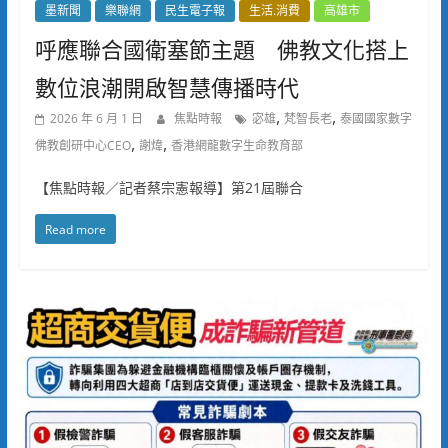
墨新聞
樂聯網
民生電子報
生活.消費
高雄市
呼應聯合國衛塞節主題 佛教文化搭上
數位浪潮開啟智慧傳播時代
,
,
2026 年 6 月 1 日
焦點時報
宓雄
梵智長老
泰國國家數字
,
,
佛教創研中心CEO
謝煒
香港網龍數字生命教育部
【焦點時報／記者蔡宗憲報導】第21屆聯合
Read more