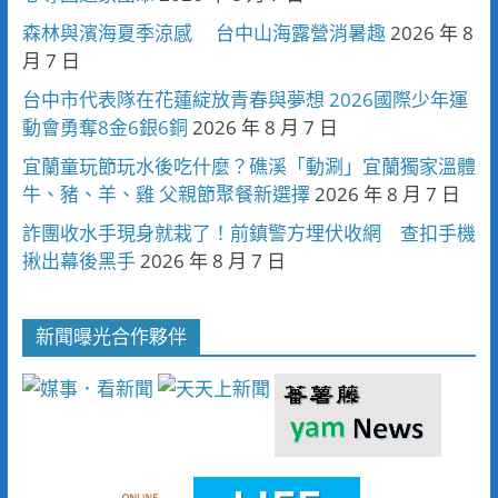
森林與濱海夏季涼感 台中山海露營消暑趣
2026 年 8
月 7 日
台中市代表隊在花蓮綻放青春與夢想 2026國際少年運
動會勇奪8金6銀6銅
2026 年 8 月 7 日
宜蘭童玩節玩水後吃什麼？礁溪「動涮」宜蘭獨家溫體
牛、豬、羊、雞 父親節聚餐新選擇
2026 年 8 月 7 日
詐團收水手現身就栽了！前鎮警方埋伏收網 查扣手機
揪出幕後黑手
2026 年 8 月 7 日
新聞曝光合作夥伴