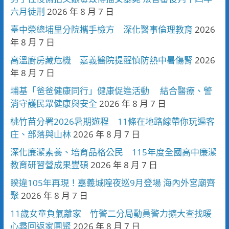
六月徒刑
2026 年 8 月 7 日
臺中榮總埔里分院攜手檢方 深化醫事倫理教育
2026
年 8 月 7 日
高溫廚房藏危機 嘉義醫院提醒慎防熱中暑傷腎
2026
年 8 月 7 日
埔基「爸爸健康同行」健康促進活動 結合醫療、警
消守護民眾健康與安全
2026 年 8 月 7 日
桃竹苗分署2026暑期遊程 11條在地路線帶你玩遍客
庄、部落與山林
2026 年 8 月 7 日
深化廉潔素養、培育品格公民 115年度全國高中廉潔
教育研習營成果豐碩
2026 年 8 月 7 日
睽違105年再現！嘉義城隍夜巡9月登場 海內外宮廟齊
聚
2026 年 8 月 7 日
11歲女童負氣離家 竹警二分局動員警力擴大查找暖
心尋回返家團聚
2026 年 8 月 7 日