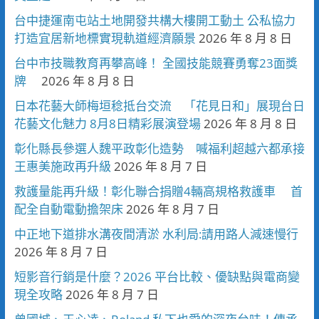
台中捷運南屯站土地開發共構大樓開工動土 公私協力
打造宜居新地標實現軌道經濟願景
2026 年 8 月 8 日
台中市技職教育再攀高峰！ 全國技能競賽勇奪23面獎
牌
2026 年 8 月 8 日
日本花藝大師梅垣稔抵台交流 「花見日和」展現台日
花藝文化魅力 8月8日精彩展演登場
2026 年 8 月 8 日
彰化縣長參選人魏平政彰化造勢 喊福利超越六都承接
王惠美施政再升級
2026 年 8 月 7 日
救護量能再升級！彰化聯合捐贈4輛高規格救護車 首
配全自動電動擔架床
2026 年 8 月 7 日
中正地下道排水溝夜間清淤 水利局:請用路人減速慢行
2026 年 8 月 7 日
短影音行銷是什麼？2026 平台比較、優缺點與電商變
現全攻略
2026 年 8 月 7 日