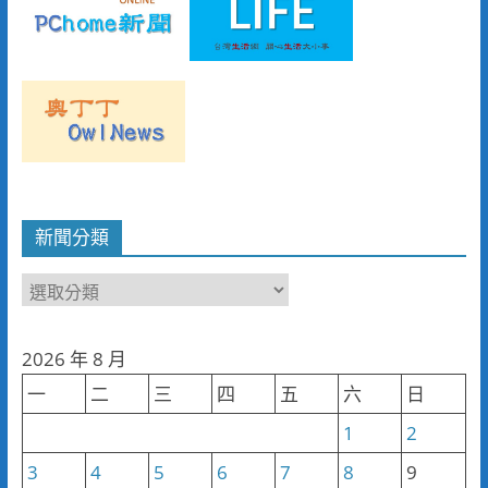
新聞分類
新
聞
分
2026 年 8 月
類
一
二
三
四
五
六
日
1
2
3
4
5
6
7
8
9