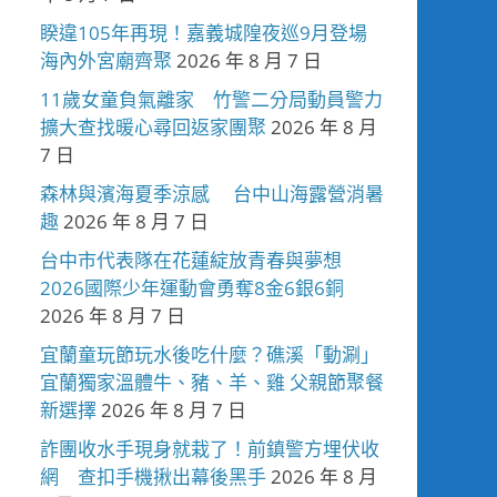
睽違105年再現！嘉義城隍夜巡9月登場
海內外宮廟齊聚
2026 年 8 月 7 日
11歲女童負氣離家 竹警二分局動員警力
擴大查找暖心尋回返家團聚
2026 年 8 月
7 日
森林與濱海夏季涼感 台中山海露營消暑
趣
2026 年 8 月 7 日
台中市代表隊在花蓮綻放青春與夢想
2026國際少年運動會勇奪8金6銀6銅
2026 年 8 月 7 日
宜蘭童玩節玩水後吃什麼？礁溪「動涮」
宜蘭獨家溫體牛、豬、羊、雞 父親節聚餐
新選擇
2026 年 8 月 7 日
詐團收水手現身就栽了！前鎮警方埋伏收
網 查扣手機揪出幕後黑手
2026 年 8 月