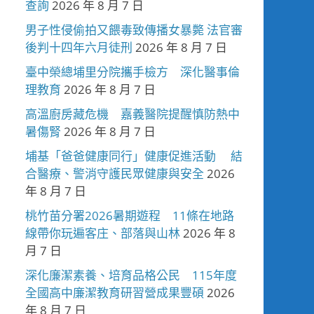
查詢
2026 年 8 月 7 日
男子性侵偷拍又餵毒致傳播女暴斃 法官審
後判十四年六月徒刑
2026 年 8 月 7 日
臺中榮總埔里分院攜手檢方 深化醫事倫
理教育
2026 年 8 月 7 日
高溫廚房藏危機 嘉義醫院提醒慎防熱中
暑傷腎
2026 年 8 月 7 日
埔基「爸爸健康同行」健康促進活動 結
合醫療、警消守護民眾健康與安全
2026
年 8 月 7 日
桃竹苗分署2026暑期遊程 11條在地路
線帶你玩遍客庄、部落與山林
2026 年 8
月 7 日
深化廉潔素養、培育品格公民 115年度
全國高中廉潔教育研習營成果豐碩
2026
年 8 月 7 日