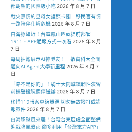
都朝聖的國際級小吃
2026 年 8 月 7 日
戰火無情約旦母女護照卡關 移民官有情
一路陪伴化解危機
2026 年 8 月 7 日
白海豚逼近！台電鳳山區處提前部署
1911、APP通報方式一次看
2026 年 8 月
7 日
每周抽籤展示AI神隊友！ 敏實科大全面
邁向AI Agent大學新里程
2026 年 8 月 7
日
「路不是你的」！騎士大鬧城鎮韌性演習
前鎮警鐵腕攔停送辦
2026 年 8 月 7 日
珍惜119報案專線資源 切勿無故撥打或謊
報案件
2026 年 8 月 7 日
白海豚颱風來襲！台電台東區處全面整備
迎戰強風豪雨 籲多利用「台灣電力APP」