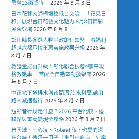
勇奪23面獎牌
2026 年 8 月 8 日
日本花藝大師梅垣稔抵台交流 「花見日
和」展現台日花藝文化魅力 8月8日精彩
展演登場
2026 年 8 月 8 日
彰化縣長參選人魏平政彰化造勢 喊福利
超越六都承接王惠美施政再升級
2026 年
8 月 7 日
救護量能再升級！彰化聯合捐贈4輛高規
格救護車 首配全自動電動擔架床
2026
年 8 月 7 日
中正地下道排水溝夜間清淤 水利局:請用
路人減速慢行
2026 年 8 月 7 日
短影音行銷是什麼？2026 平台比較、優
缺點與電商變現全攻略
2026 年 8 月 7 日
曾國城、王心凌、Roland 私下也愛的深
夜台味！傳承一甲子「東引小吃店」外客