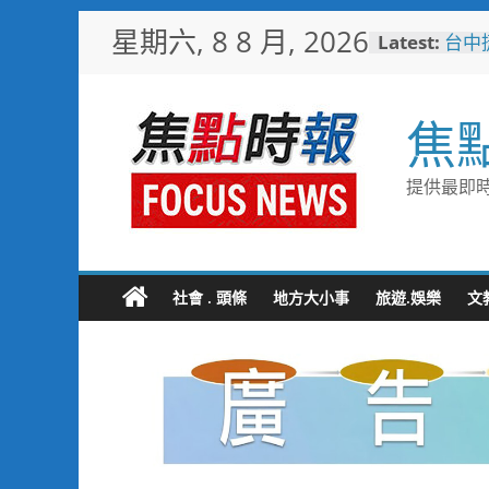
Skip
星期六, 8 8 月, 2026
Latest:
台中
to
樓開
content
新地
警友
焦
送上
守望
聯手
提供最即時
歡慶
TCP
情端
暖心
捐「
社會 . 頭條
地方大小事
旅遊.娛樂
文