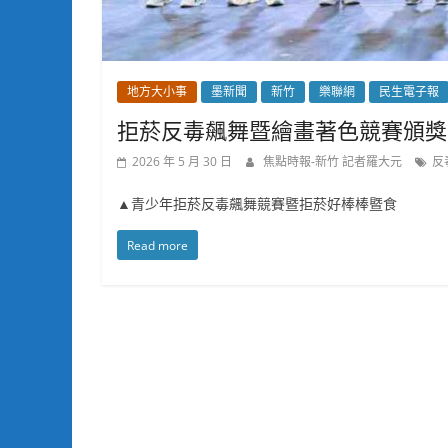
地方大小事
墨新聞
新竹
樂聯網
民生電子報
拒菸反毒飆舞暨繪畫著色競賽頒獎
2026 年 5 月 30 日
焦點時報-新竹 記者羅大元
反
▲青少年拒菸反毒飆舞競賽暨拒菸好棒棒暨食
Read more