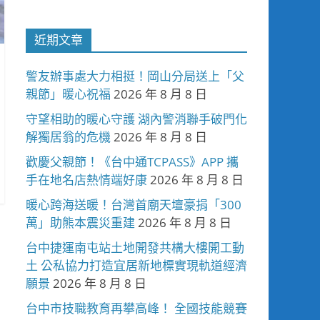
近期文章
警友辦事處大力相挺！岡山分局送上「父
親節」暖心祝福
2026 年 8 月 8 日
守望相助的暖心守護 湖內警消聯手破門化
解獨居翁的危機
2026 年 8 月 8 日
歡慶父親節！《台中通TCPASS》APP 攜
手在地名店熱情端好康
2026 年 8 月 8 日
暖心跨海送暖！台灣首廟天壇豪捐「300
萬」助熊本震災重建
2026 年 8 月 8 日
台中捷運南屯站土地開發共構大樓開工動
土 公私協力打造宜居新地標實現軌道經濟
願景
2026 年 8 月 8 日
台中市技職教育再攀高峰！ 全國技能競賽