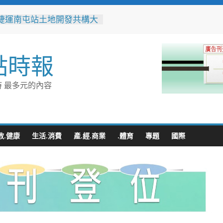
捷運南屯站土地開發共構大
工動土 公私協力打造宜居
標實現軌道經濟願景
辦事處大力相挺！岡山分局
點時報
「父親節」暖心祝福
相助的暖心守護 湖內警消
破門化解獨居翁的危機
 最多元的內容
父親節！《台中通
ASS》APP 攜手在地名店熱
好康
跨海送暖！台灣首廟天壇豪
300萬」助熊本震災重建
教.健康
生活.消費
產.經.商業
.體育
專題
國際