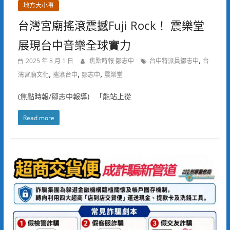
地方大小事
台灣宮廟搖滾震撼Fuji Rock！ 震樂堂
展現台中音樂全球實力
,
2025 年 8 月 1 日
焦點時報 鄒志中
台中特派員鄒志中
台
,
,
,
灣宮廟文化
搖滾台中
鄒志中
震樂堂
(焦點時報/鄒志中報導) 「能站上從
Read more