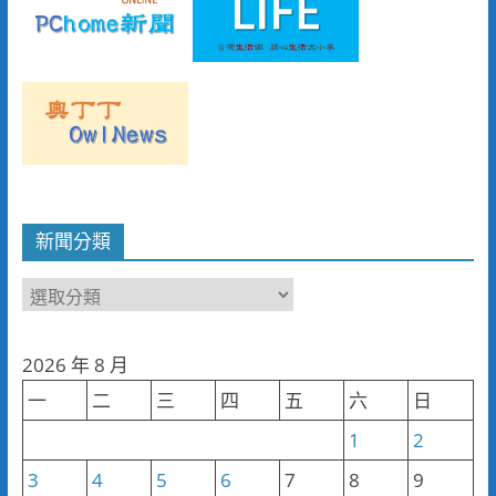
新聞分類
新
聞
分
2026 年 8 月
類
一
二
三
四
五
六
日
1
2
3
4
5
6
7
8
9