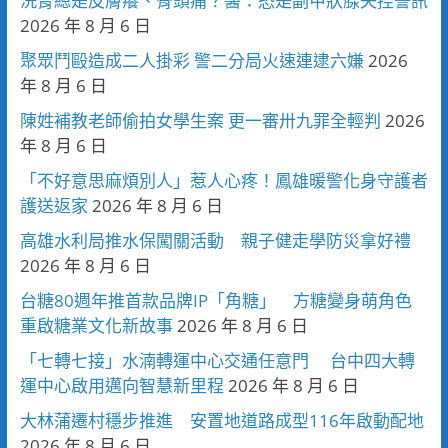
洗腎總是皮膚癢、骨頭痛？醫：恐是副甲狀腺失控警訊
2026 年 8 月 6 日
聚眾鬥毆造成二人掛彩 警二分局火速連逮六嫌
2026
年 8 月 6 日
陳姓補教老師偷拍女學生案 更一審卅九罪全輕判
2026
年 8 月 6 日
「不好意思麻煩別人」惹人心疼！鳳雄暖警化身守護者
護送返家
2026 年 8 月 6 日
高雄水利局推水保闖關活動 親子健走學防災拿好禮
2026 年 8 月 6 日
台糖80週年推首款品牌IP「角糖」 方糖變身萌角色
重啟糖業文化新故事
2026 年 8 月 6 日
「七轉七接」水湳轉運中心交通任意門 台中四大轉
運中心啟用邁向智慧新里程
2026 年 8 月 6 日
大林蒲遷村穩步推進 安置地道路成型116年啟動配地
2026 年 8 月 6 日