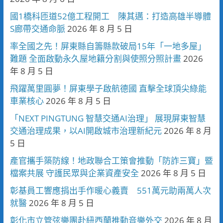
國1橋科匝道52億工程開工 陳其邁：打造高雄半導體
S廊帶交通命脈
2026 年 8 月 5 日
率全國之先！屏東縣自籌縣款破局15年「一地多屋」
難題 全面啟動永久屋地籍分割與使照分照計畫
2026
年 8 月 5 日
飛躍萬里圓夢！屏東學子啟航德國 直擊全球頂尖綠能
車業核心
2026 年 8 月 5 日
「NEXT PINGTUNG 智慧交通AI治理」 展現屏東智慧
交通治理成果，以AI開啟城市治理新紀元
2026 年 8 月
5 日
產官攜手築防線！地政聯合工策會推動「防詐三寶」暨
檔案共展 守護民眾與企業資產安全
2026 年 8 月 5 日
彰基員工響應捐出手作暖心義賣 551萬元助兩萬人次
就醫
2026 年 8 月 5 日
彰化市立管弦樂團赴紐西蘭推動音樂外交
2026 年 8 月