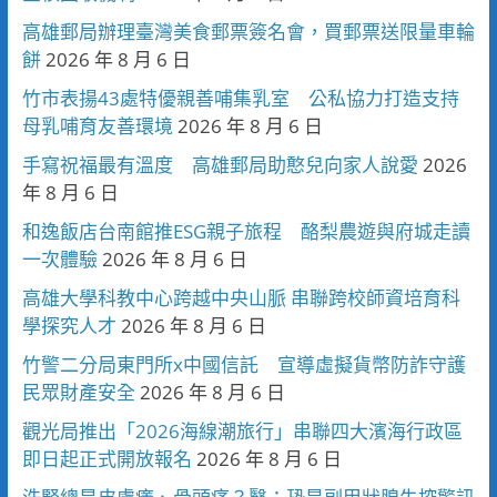
高雄郵局辦理臺灣美食郵票簽名會，買郵票送限量車輪
餅
2026 年 8 月 6 日
竹市表揚43處特優親善哺集乳室 公私協力打造支持
母乳哺育友善環境
2026 年 8 月 6 日
手寫祝福最有溫度 高雄郵局助憨兒向家人說愛
2026
年 8 月 6 日
和逸飯店台南館推ESG親子旅程 酪梨農遊與府城走讀
一次體驗
2026 年 8 月 6 日
高雄大學科教中心跨越中央山脈 串聯跨校師資培育科
學探究人才
2026 年 8 月 6 日
竹警二分局東門所x中國信託 宣導虛擬貨幣防詐守護
民眾財產安全
2026 年 8 月 6 日
觀光局推出「2026海線潮旅行」串聯四大濱海行政區
即日起正式開放報名
2026 年 8 月 6 日