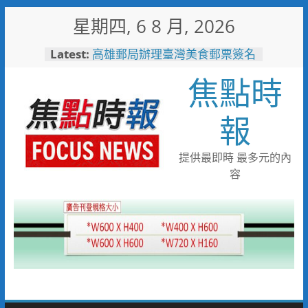
Skip
星期四, 6 8 月, 2026
to
content
Latest:
高雄郵局辦理臺灣美食郵票簽名
會，買郵票送限量車輪餅
焦點時
耐心勸導卸心防、同理溝通助團
聚 竹警二分局協助滯留在外男
子返家
報
助產業提升永續競爭力 低碳化
暨節能診斷方案說明會8/18花蓮
登場
提供最即時 最多元的內
黃偉哲推動下營都市新發展 第
容
十九期公設解編市地重劃說明會
凝聚地方共識
業者自主通報苦茶油檢驗異常，
嘉義縣衛生局迅速啟動查核回收
機制