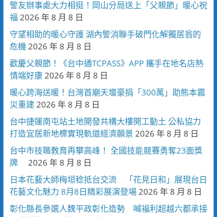
警友辦事處大力相挺！岡山分局送上「父親節」暖心祝
福
2026 年 8 月 8 日
守望相助的暖心守護 湖內警消聯手破門化解獨居翁的
危機
2026 年 8 月 8 日
歡慶父親節！《台中通TCPASS》APP 攜手在地名店熱
情端好康
2026 年 8 月 8 日
暖心跨海送暖！台灣首廟天壇豪捐「300萬」助熊本震
災重建
2026 年 8 月 8 日
台中捷運南屯站土地開發共構大樓開工動土 公私協力
打造宜居新地標實現軌道經濟願景
2026 年 8 月 8 日
台中市技職教育再攀高峰！ 全國技能競賽勇奪23面獎
牌
2026 年 8 月 8 日
日本花藝大師梅垣稔抵台交流 「花見日和」展現台日
花藝文化魅力 8月8日精彩展演登場
2026 年 8 月 8 日
彰化縣長參選人魏平政彰化造勢 喊福利超越六都承接