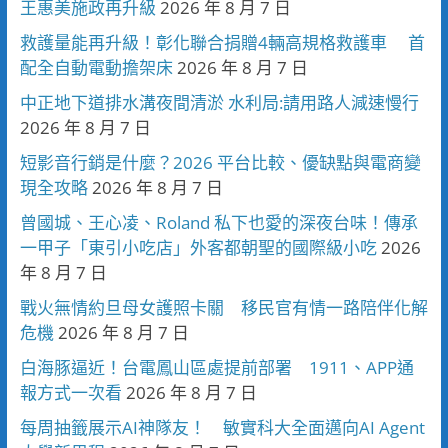
王惠美施政再升級
2026 年 8 月 7 日
救護量能再升級！彰化聯合捐贈4輛高規格救護車 首
配全自動電動擔架床
2026 年 8 月 7 日
中正地下道排水溝夜間清淤 水利局:請用路人減速慢行
2026 年 8 月 7 日
短影音行銷是什麼？2026 平台比較、優缺點與電商變
現全攻略
2026 年 8 月 7 日
曾國城、王心凌、Roland 私下也愛的深夜台味！傳承
一甲子「東引小吃店」外客都朝聖的國際級小吃
2026
年 8 月 7 日
戰火無情約旦母女護照卡關 移民官有情一路陪伴化解
危機
2026 年 8 月 7 日
白海豚逼近！台電鳳山區處提前部署 1911、APP通
報方式一次看
2026 年 8 月 7 日
每周抽籤展示AI神隊友！ 敏實科大全面邁向AI Agent