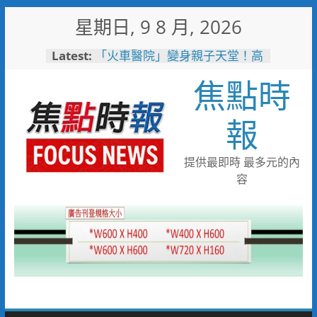
Skip
星期日, 9 8 月, 2026
to
content
Latest:
「火車醫院」變身親子天堂！高
雄親子遊樂園開幕首日人潮爆棚
焦點時
岡山警民聯手暖助八旬嬤 「人
情味GPS」10分鐘找回返家路
跨國並肩彩排激盪爵士新火花
報
展現台中市爵士人才培育成果
跨域整合守護全家！鳳山醫院結
合閱讀行動與健康宣導慶父親節
提供最即時 最多元的內
臺鐵高雄機廠變身全台最大免費
容
樂園 陳其邁:保存百年產業記
憶！