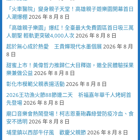
「火車醫院」變身親子天堂！高雄親子遊樂園開幕首日
人潮爆棚
2026 年 8 月 8 日
「高雄親子樂園」爆紅！全臺最大免費園區首日吸三萬
人朝聖 輕軌更突破4,000人次
2026 年 8 月 8 日
起於無心成於熱愛 王貴嬋現代水墨個展
2026 年 8 月
8 日
甜蜜上市！黃偉哲力推歸仁大目釋迦，邀全民體驗採果
樂兼做公益
2026 年 8 月 8 日
彰化市模範父親表揚活動
2026 年 8 月 8 日
2026王功漁火節88節連二天 祈福嘉年華千人烤蚵首
先登場
2026 年 8 月 8 日
廟口音樂會熱鬧登場！柯志恩重砲轟綠營防疫冷血、食
安不透明
2026 年 8 月 8 日
埔里鎮以西部牛仔風 歡慶父親節
2026 年 8 月 8 日