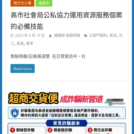
地方大小事
高雄市
高市社會局公私協力運用資源服務個案
的必備技能
,
,
2024 年 4 月 19 日
編輯部 焦點時報
公部門福利
家訪
社
,
,
工
資源
需求
焦點時報/記者張淑慧. 在日常家訪中，社
Read more