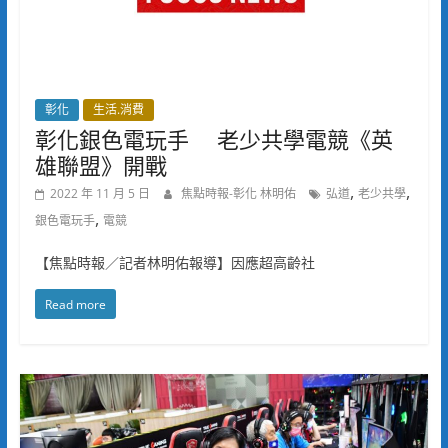
彰化
生活.消費
彰化銀色電玩手 老少共學電競《英
雄聯盟》開戰
,
,
2022 年 11 月 5 日
焦點時報-彰化 林明佑
弘道
老少共學
,
銀色電玩手
電競
【焦點時報／記者林明佑報導】因應超高齡社
Read more