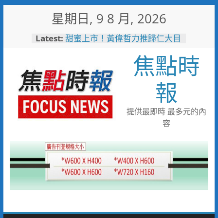
Skip
星期日, 9 8 月, 2026
to
content
Latest:
甜蜜上市！黃偉哲力推歸仁大目
釋迦，邀全民體驗採果樂兼做公
焦點時
益
臺鐵高雄機廠變身全台最大免費
樂園 陳其邁:保存百年產業記
報
憶！
「火車醫院」變身親子天堂！高
雄親子遊樂園開幕首日人潮爆棚
提供最即時 最多元的內
「高雄親子樂園」爆紅！全臺最
容
大免費園區首日吸三萬人朝聖
輕軌更突破4,000人次
起於無心成於熱愛 王貴嬋現代
水墨個展