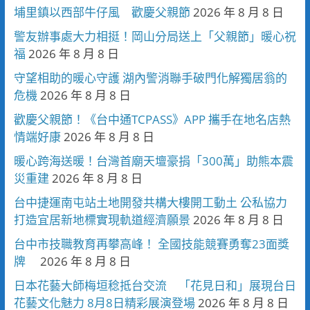
埔里鎮以西部牛仔風 歡慶父親節
2026 年 8 月 8 日
警友辦事處大力相挺！岡山分局送上「父親節」暖心祝
福
2026 年 8 月 8 日
守望相助的暖心守護 湖內警消聯手破門化解獨居翁的
危機
2026 年 8 月 8 日
歡慶父親節！《台中通TCPASS》APP 攜手在地名店熱
情端好康
2026 年 8 月 8 日
暖心跨海送暖！台灣首廟天壇豪捐「300萬」助熊本震
災重建
2026 年 8 月 8 日
台中捷運南屯站土地開發共構大樓開工動土 公私協力
打造宜居新地標實現軌道經濟願景
2026 年 8 月 8 日
台中市技職教育再攀高峰！ 全國技能競賽勇奪23面獎
牌
2026 年 8 月 8 日
日本花藝大師梅垣稔抵台交流 「花見日和」展現台日
花藝文化魅力 8月8日精彩展演登場
2026 年 8 月 8 日