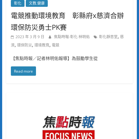
彰化
文教.健康
電競推動環境教育 彰縣府x慈濟合辦
環保防災勇士PK賽
,
2023 年 3 月 9 日
焦點時報-彰化 林明佑
彰化靜思堂
慈
,
,
,
濟
環保防災
環境教育
電競
【焦點時報／記者林明佑報導】為鼓勵學生從
Read more