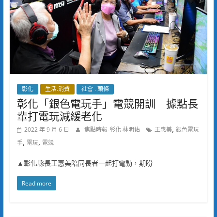
彰化
生活.消費
社會 . 頭條
彰化「銀色電玩手」電競開訓 據點長
輩打電玩減緩老化
,
2022 年 9 月 6 日
焦點時報-彰化 林明佑
王惠美
銀色電玩
,
,
手
電玩
電競
▲彰化縣長王惠美陪同長者一起打電動，期盼
Read more