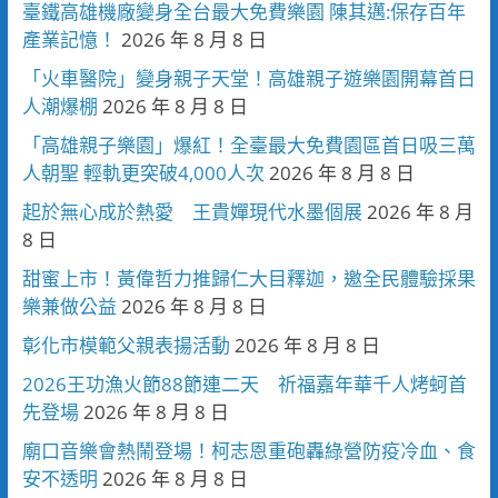
臺鐵高雄機廠變身全台最大免費樂園 陳其邁:保存百年
產業記憶！
2026 年 8 月 8 日
「火車醫院」變身親子天堂！高雄親子遊樂園開幕首日
人潮爆棚
2026 年 8 月 8 日
「高雄親子樂園」爆紅！全臺最大免費園區首日吸三萬
人朝聖 輕軌更突破4,000人次
2026 年 8 月 8 日
起於無心成於熱愛 王貴嬋現代水墨個展
2026 年 8 月
8 日
甜蜜上市！黃偉哲力推歸仁大目釋迦，邀全民體驗採果
樂兼做公益
2026 年 8 月 8 日
彰化市模範父親表揚活動
2026 年 8 月 8 日
2026王功漁火節88節連二天 祈福嘉年華千人烤蚵首
先登場
2026 年 8 月 8 日
廟口音樂會熱鬧登場！柯志恩重砲轟綠營防疫冷血、食
安不透明
2026 年 8 月 8 日