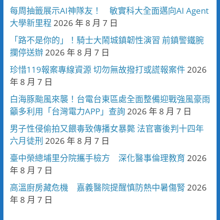
每周抽籤展示AI神隊友！ 敏實科大全面邁向AI Agent
大學新里程
2026 年 8 月 7 日
「路不是你的」！騎士大鬧城鎮韌性演習 前鎮警鐵腕
攔停送辦
2026 年 8 月 7 日
珍惜119報案專線資源 切勿無故撥打或謊報案件
2026
年 8 月 7 日
白海豚颱風來襲！台電台東區處全面整備迎戰強風豪雨
籲多利用「台灣電力APP」查詢
2026 年 8 月 7 日
男子性侵偷拍又餵毒致傳播女暴斃 法官審後判十四年
六月徒刑
2026 年 8 月 7 日
臺中榮總埔里分院攜手檢方 深化醫事倫理教育
2026
年 8 月 7 日
高溫廚房藏危機 嘉義醫院提醒慎防熱中暑傷腎
2026
年 8 月 7 日