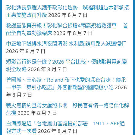
彰化縣長參選人魏平政彰化造勢 喊福利超越六都承接
王惠美施政再升級
2026 年 8 月 7 日
救護量能再升級！彰化聯合捐贈4輛高規格救護車 首
配全自動電動擔架床
2026 年 8 月 7 日
中正地下道排水溝夜間清淤 水利局:請用路人減速慢行
2026 年 8 月 7 日
短影音行銷是什麼？2026 平台比較、優缺點與電商變
現全攻略
2026 年 8 月 7 日
曾國城、王心凌、Roland 私下也愛的深夜台味！傳承
一甲子「東引小吃店」外客都朝聖的國際級小吃
2026
年 8 月 7 日
戰火無情約旦母女護照卡關 移民官有情一路陪伴化解
危機
2026 年 8 月 7 日
白海豚逼近！台電鳳山區處提前部署 1911、APP通
報方式一次看
2026 年 8 月 7 日