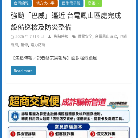
台灣線報
地方大小事
民生電子報
高雄市
強颱「巴威」逼近 台電鳳山區處完成
設備巡檢及防災整備
,
,
2026 年 7 月 9 日
焦點時報
供電安全
台電鳳山區處
巴威
,
,
颱風
搶修
電力防颱
【焦點時報／記者蔡宗憲報導】面對強烈颱風
Read more