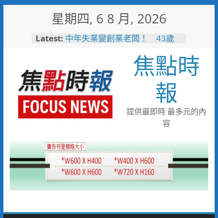
Skip
星期四, 6 8 月, 2026
to
content
Latest:
中年失業變創業老闆！ 43歲
男靠職訓考取乙級證照翻轉沒落
焦點時
家業
失智婦癱坐路邊 新南巡警一眼
認出速通知家屬
報
見女網友需先匯錢 北門警戳破
詐騙陷阱保住40萬
工作過勞眼前發黑 北門巡警眼
提供最即時 最多元的內
尖急扶女子化解危機
容
逛賣場熱中暑昏厥 南門警與消
即時救援急送醫