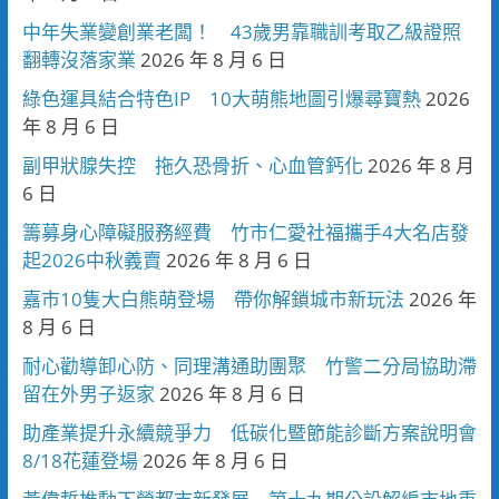
中年失業變創業老闆！ 43歲男靠職訓考取乙級證照
翻轉沒落家業
2026 年 8 月 6 日
綠色運具結合特色IP 10大萌熊地圖引爆尋寶熱
2026
年 8 月 6 日
副甲狀腺失控 拖久恐骨折、心血管鈣化
2026 年 8 月
6 日
籌募身心障礙服務經費 竹市仁愛社福攜手4大名店發
起2026中秋義賣
2026 年 8 月 6 日
嘉市10隻大白熊萌登場 帶你解鎖城市新玩法
2026 年
8 月 6 日
耐心勸導卸心防、同理溝通助團聚 竹警二分局協助滯
留在外男子返家
2026 年 8 月 6 日
助產業提升永續競爭力 低碳化暨節能診斷方案說明會
8/18花蓮登場
2026 年 8 月 6 日