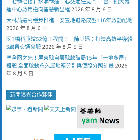
「七轉七接」水湳轉運中心交通任意門 台中四大轉
運中心啟用邁向智慧新里程
2026 年 8 月 6 日
大林蒲遷村穩步推進 安置地道路成型116年啟動配地
2026 年 8 月 6 日
國1橋科匝道52億工程開工 陳其邁：打造高雄半導體
S廊帶交通命脈
2026 年 8 月 5 日
率全國之先！屏東縣自籌縣款破局15年「一地多屋」
難題 全面啟動永久屋地籍分割與使照分照計畫
2026
年 8 月 5 日
新聞曝光合作夥伴