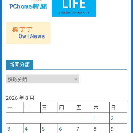
新聞分類
新
聞
分
2026 年 8 月
類
一
二
三
四
五
六
日
1
2
3
4
5
6
7
8
9