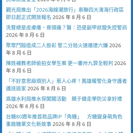
觀光局推出「2026海線潮旅行」串聯四大濱海行政區
即日起正式開放報名
2026 年 8 月 6 日
洗腎總是皮膚癢、骨頭痛？醫：恐是副甲狀腺失控警訊
2026 年 8 月 6 日
聚眾鬥毆造成二人掛彩 警二分局火速連逮六嫌
2026
年 8 月 6 日
陳姓補教老師偷拍女學生案 更一審卅九罪全輕判
2026
年 8 月 6 日
「不好意思麻煩別人」惹人心疼！鳳雄暖警化身守護者
護送返家
2026 年 8 月 6 日
高雄水利局推水保闖關活動 親子健走學防災拿好禮
2026 年 8 月 6 日
台糖80週年推首款品牌IP「角糖」 方糖變身萌角色
重啟糖業文化新故事
2026 年 8 月 6 日