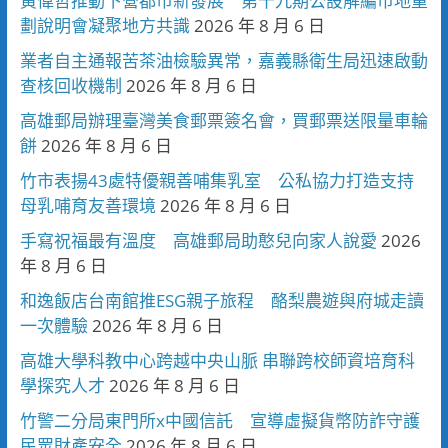
黃偉哲推動下營都市新發展 第十九期公設解編市地重
劃說明會凝聚地方共識
2026 年 8 月 6 日
業者自主通報苦茶油檢驗異常，嘉義縣衛生局迅速啟動
查核回收機制
2026 年 8 月 6 日
高雄郵局辦理臺灣美食郵票簽名會，買郵票送限量車輪
餅
2026 年 8 月 6 日
竹市表揚43處特優親善哺集乳室 公私協力打造支持
母乳哺育友善環境
2026 年 8 月 6 日
手寫祝福最有溫度 高雄郵局助憨兒向家人說愛
2026
年 8 月 6 日
和逸飯店台南館推ESG親子旅程 酪梨農遊與府城走讀
一次體驗
2026 年 8 月 6 日
高雄大學科教中心跨越中央山脈 串聯跨校師資培育科
學探究人才
2026 年 8 月 6 日
竹警二分局東門所x中國信託 宣導虛擬貨幣防詐守護
民眾財產安全
2026 年 8 月 6 日