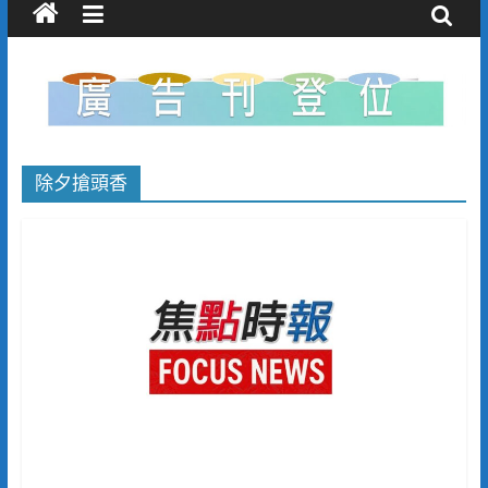
除夕搶頭香