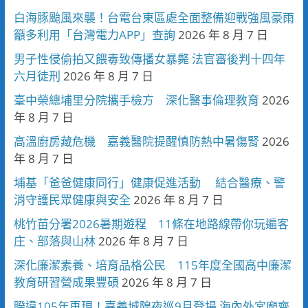
白海豚颱風來襲！台電台東區處全面整備迎戰強風豪雨
籲多利用「台灣電力APP」查詢
2026 年 8 月 7 日
男子性侵偷拍又餵毒致傳播女暴斃 法官審後判十四年
六月徒刑
2026 年 8 月 7 日
臺中榮總埔里分院攜手檢方 深化醫事倫理教育
2026
年 8 月 7 日
高溫廚房藏危機 嘉義醫院提醒慎防熱中暑傷腎
2026
年 8 月 7 日
埔基「爸爸健康同行」健康促進活動 結合醫療、警
消守護民眾健康與安全
2026 年 8 月 7 日
桃竹苗分署2026暑期遊程 11條在地路線帶你玩遍客
庄、部落與山林
2026 年 8 月 7 日
深化廉潔素養、培育品格公民 115年度全國高中廉潔
教育研習營成果豐碩
2026 年 8 月 7 日
睽違105年再現！嘉義城隍夜巡9月登場 海內外宮廟齊