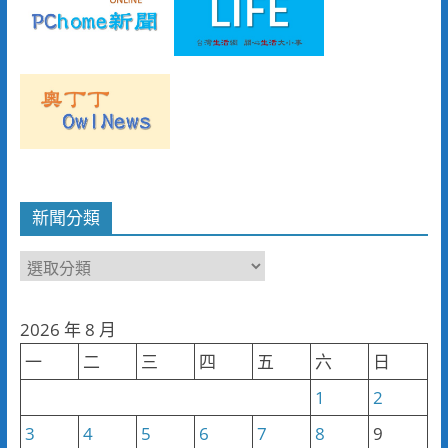
新聞分類
新
聞
分
2026 年 8 月
類
一
二
三
四
五
六
日
1
2
3
4
5
6
7
8
9