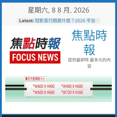
Skip
星期六, 8 8 月, 2026
to
content
Latest:
短影音行銷是什麼？2026 平台
比較、優缺點與電商變現全攻略
焦點時
日本花藝大師梅垣稔抵台交流
「花見日和」展現台日花藝文化
魅力 8月8日精彩展演登場
報
彰化縣長參選人魏平政彰化造
勢 喊福利超越六都承接王惠美
施政再升級
提供最即時 最多元的內
救護量能再升級！彰化聯合捐贈
容
4輛高規格救護車 首配全自動
電動擔架床
中正地下道排水溝夜間清淤 水
利局:請用路人減速慢行