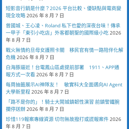
短影音行銷是什麼？2026 平台比較、優缺點與電商變
現全攻略
2026 年 8 月 7 日
曾國城、王心凌、Roland 私下也愛的深夜台味！傳承
一甲子「東引小吃店」外客都朝聖的國際級小吃
2026
年 8 月 7 日
戰火無情約旦母女護照卡關 移民官有情一路陪伴化解
危機
2026 年 8 月 7 日
白海豚逼近！台電鳳山區處提前部署 1911、APP通
報方式一次看
2026 年 8 月 7 日
每周抽籤展示AI神隊友！ 敏實科大全面邁向AI Agent
大學新里程
2026 年 8 月 7 日
「路不是你的」！騎士大鬧城鎮韌性演習 前鎮警鐵腕
攔停送辦
2026 年 8 月 7 日
珍惜119報案專線資源 切勿無故撥打或謊報案件
2026
年 8 月 7 日