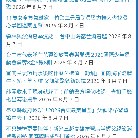
聚
2026 年 8 月 7 日
11歲女童負氣離家 竹警二分局動員警力擴大查找暖
心尋回返家團聚
2026 年 8 月 7 日
森林與濱海夏季涼感 台中山海露營消暑趣
2026 年 8
月 7 日
台中市代表隊在花蓮綻放青春與夢想 2026國際少年運
動會勇奪8金6銀6銅
2026 年 8 月 7 日
宜蘭童玩節玩水後吃什麼？礁溪「動涮」宜蘭獨家溫體
牛、豬、羊、雞 父親節聚餐新選擇
2026 年 8 月 7 日
詐團收水手現身就栽了！前鎮警方埋伏收網 查扣手機
揪出幕後黑手
2026 年 8 月 7 日
臺東縣政府邀您「2026台東最美星空」父親節帶爸爸
追星去！
2026 年 8 月 7 日
不只送禮更要陪伴！新光三越高雄左營店掌握父親節消
費新趨勢 家庭體驗成熱門首選
2026 年 8 月 7 日