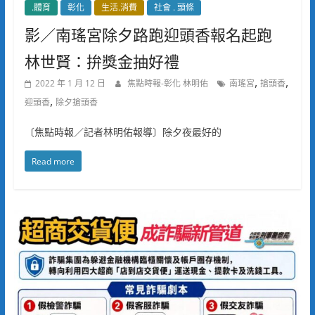
.體育
彰化
生活.消費
社會 . 頭條
影／南瑤宮除夕路跑迎頭香報名起跑
林世賢：拚獎金抽好禮
,
,
2022 年 1 月 12 日
焦點時報-彰化 林明佑
南瑤宮
搶頭香
,
迎頭香
除夕搶頭香
〔焦點時報／記者林明佑報導〕除夕夜最好的
Read more