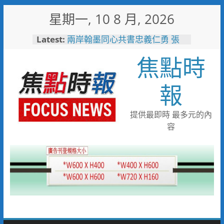
Skip
星期一, 10 8 月, 2026
to
content
Latest:
兩岸翰墨同心共書忠義仁勇 張
惠臣書《忠義》 林家同寫《仁
焦點時
勇》 2026(丙午)海峽兩岸藝術
名家共祝關公文化節台灣八卦山
隆重舉辦
報
失智母親外出迷途 竹警二分局
調閱監視器沿線搜尋接力尋回平
安返家
提供最即時 最多元的內
女子騎乘電動行李箱上路 警二
容
分局將依法制單開罰
過度猜疑會扼殺真愛 4個技巧擺
脫感情裡的猜疑陷阱
看飛機看到「迷航」！7旬嬤誤
闖機場工地 小港桂陽所暖警助
返家