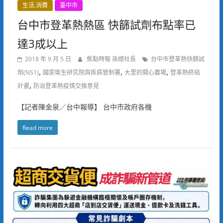
生活.消費
臺中市
台中市登革熱熱區 快篩試劑布點率已
達3成以上
2018 年 9 月 5 日
焦點時報 孫總社長
台中市登革熱快篩試
,
,
,
劑(NS1)
國家衛生研究院與疾病管制署
大里的開心農場
登革熱終結
,
計畫
防治登革熱疫情交換意見
【記者陳金泉／台中報導】 台中市政府各機
Read more