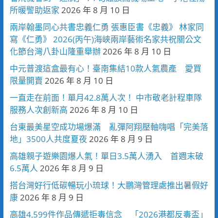
所暖警助返家
2026 年 8 月 10 日
兩岸翰墨同心共書忠義仁勇 張惠臣書《忠義》 林家同
寫《仁勇》 2026(丙午)海峽兩岸藝術名家共祝關公文
化節台灣八卦山隆重舉辦
2026 年 8 月 10 日
中元普渡這盒最有心！臺南集結10款人氣農產 愛買
限量開賣
2026 年 8 月 10 日
一直走在前面！單月42.8萬人次！ 中市敬老計程車隊
服務人次創新高
2026 年 8 月 10 日
台東最美星空成功場爆滿 亂彈阿翔壓軸嗨唱「完美落
地」3500人共度夏夜
2026 年 8 月 9 日
高雄親子遊樂園爆人氣！單日3.5萬人湧入 首週末破
6.5萬人
2026 年 8 月 9 日
搭台灣好行低碳暢玩小琉球！大鵬灣管理處推出暑假好
康
2026 年 8 月 9 日
高雄4,599件作品傳遞拒毒信念 「2026港都反毒盃」