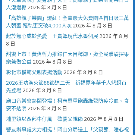
人潮爆棚
2026 年 8 月 8 日
「高雄親子樂園」爆紅！全臺最大免費園區首日吸三萬
人朝聖 輕軌更突破4,000人次
2026 年 8 月 8 日
起於無心成於熱愛 王貴嬋現代水墨個展
2026 年 8 月
8 日
甜蜜上市！黃偉哲力推歸仁大目釋迦，邀全民體驗採果
樂兼做公益
2026 年 8 月 8 日
彰化市模範父親表揚活動
2026 年 8 月 8 日
2026王功漁火節88節連二天 祈福嘉年華千人烤蚵首
先登場
2026 年 8 月 8 日
廟口音樂會熱鬧登場！柯志恩重砲轟綠營防疫冷血、食
安不透明
2026 年 8 月 8 日
埔里鎮以西部牛仔風 歡慶父親節
2026 年 8 月 8 日
警友辦事處大力相挺！岡山分局送上「父親節」暖心祝