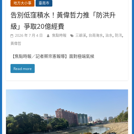
地方大小事
臺南市
告別低窪積水！黃偉哲力推「防洪升
級」爭取20億經費
,
,
,
,
2026 年 7 月 4 日
焦點時報
三爺溪
台南淹水
治水
防汛
黃偉哲
【焦點時報／記者蔡宗憲報導】面對極端氣候
Read more