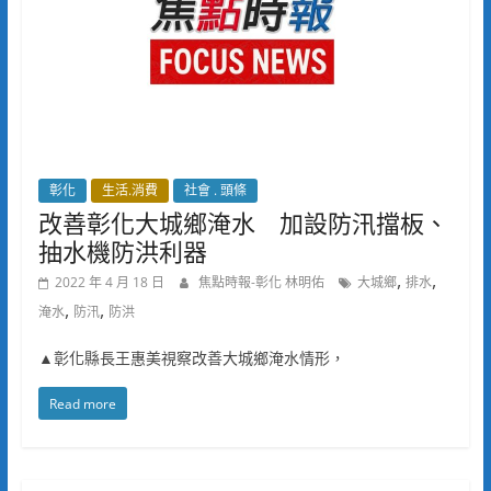
彰化
生活.消費
社會 . 頭條
改善彰化大城鄉淹水 加設防汛擋板、
抽水機防洪利器
,
,
2022 年 4 月 18 日
焦點時報-彰化 林明佑
大城鄉
排水
,
,
淹水
防汛
防洪
▲彰化縣長王惠美視察改善大城鄉淹水情形，
Read more