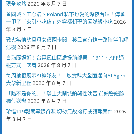
現全攻略
2026 年 8 月 7 日
曾國城、王心凌、Roland 私下也愛的深夜台味！傳承
一甲子「東引小吃店」外客都朝聖的國際級小吃
2026
年 8 月 7 日
戰火無情約旦母女護照卡關 移民官有情一路陪伴化解
危機
2026 年 8 月 7 日
白海豚逼近！台電鳳山區處提前部署 1911、APP通
報方式一次看
2026 年 8 月 7 日
每周抽籤展示AI神隊友！ 敏實科大全面邁向AI Agent
大學新里程
2026 年 8 月 7 日
「路不是你的」！騎士大鬧城鎮韌性演習 前鎮警鐵腕
攔停送辦
2026 年 8 月 7 日
珍惜119報案專線資源 切勿無故撥打或謊報案件
2026
年 8 月 7 日