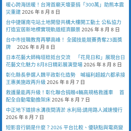
暖心跨海送暖！台灣首廟天壇豪捐「300萬」助熊本震
災重建
2026 年 8 月 8 日
台中捷運南屯站土地開發共構大樓開工動土 公私協力
打造宜居新地標實現軌道經濟願景
2026 年 8 月 8 日
台中市技職教育再攀高峰！ 全國技能競賽勇奪23面獎
牌
2026 年 8 月 8 日
日本花藝大師梅垣稔抵台交流 「花見日和」展現台日
花藝文化魅力 8月8日精彩展演登場
2026 年 8 月 8 日
彰化縣長參選人魏平政彰化造勢 喊福利超越六都承接
王惠美施政再升級
2026 年 8 月 7 日
救護量能再升級！彰化聯合捐贈4輛高規格救護車 首
配全自動電動擔架床
2026 年 8 月 7 日
中正地下道排水溝夜間清淤 水利局:請用路人減速慢行
2026 年 8 月 7 日
短影音行銷是什麼？2026 平台比較、優缺點與電商變