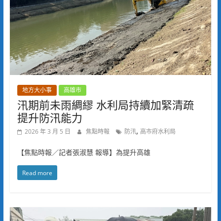
地方大小事
高雄市
汛期前未雨綢繆 水利局持續加緊清疏
提升防汛能力
,
2026 年 3 月 5 日
焦點時報
防汛
高市府水利局
【焦點時報／記者張淑慧 報導】為提升高雄
Read more