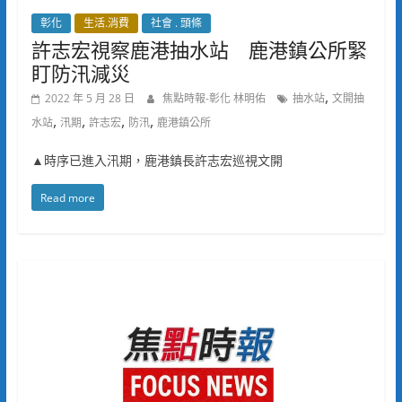
彰化
生活.消費
社會 . 頭條
許志宏視察鹿港抽水站 鹿港鎮公所緊
盯防汛減災
,
2022 年 5 月 28 日
焦點時報-彰化 林明佑
抽水站
文開抽
,
,
,
,
水站
汛期
許志宏
防汛
鹿港鎮公所
▲時序已進入汛期，鹿港鎮長許志宏巡視文開
Read more