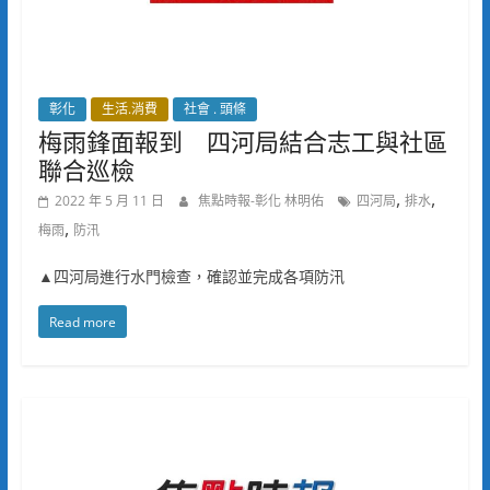
彰化
生活.消費
社會 . 頭條
梅雨鋒面報到 四河局結合志工與社區
聯合巡檢
,
,
2022 年 5 月 11 日
焦點時報-彰化 林明佑
四河局
排水
,
梅雨
防汛
▲四河局進行水門檢查，確認並完成各項防汛
Read more