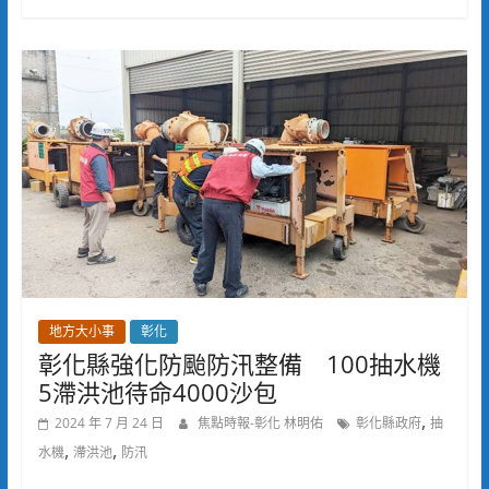
地方大小事
彰化
彰化縣強化防颱防汛整備 100抽水機
5滯洪池待命4000沙包
,
2024 年 7 月 24 日
焦點時報-彰化 林明佑
彰化縣政府
抽
,
,
水機
滯洪池
防汛