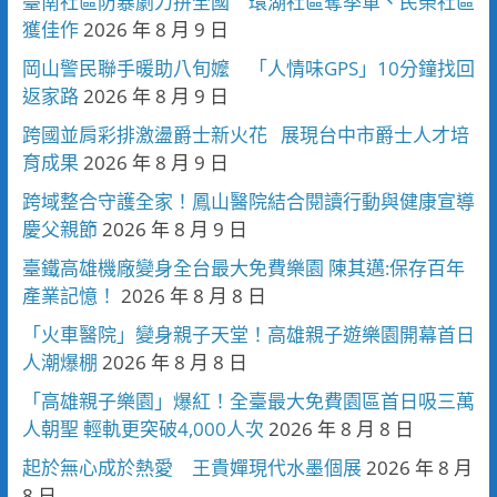
臺南社區防暴劇力拚全國 環湖社區奪季軍、民榮社區
獲佳作
2026 年 8 月 9 日
岡山警民聯手暖助八旬嬤 「人情味GPS」10分鐘找回
返家路
2026 年 8 月 9 日
跨國並肩彩排激盪爵士新火花 展現台中市爵士人才培
育成果
2026 年 8 月 9 日
跨域整合守護全家！鳳山醫院結合閱讀行動與健康宣導
慶父親節
2026 年 8 月 9 日
臺鐵高雄機廠變身全台最大免費樂園 陳其邁:保存百年
產業記憶！
2026 年 8 月 8 日
「火車醫院」變身親子天堂！高雄親子遊樂園開幕首日
人潮爆棚
2026 年 8 月 8 日
「高雄親子樂園」爆紅！全臺最大免費園區首日吸三萬
人朝聖 輕軌更突破4,000人次
2026 年 8 月 8 日
起於無心成於熱愛 王貴嬋現代水墨個展
2026 年 8 月
8 日