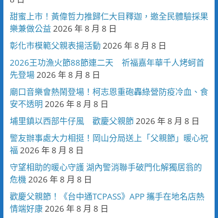
甜蜜上市！黃偉哲力推歸仁大目釋迦，邀全民體驗採果
樂兼做公益
2026 年 8 月 8 日
彰化市模範父親表揚活動
2026 年 8 月 8 日
2026王功漁火節88節連二天 祈福嘉年華千人烤蚵首
先登場
2026 年 8 月 8 日
廟口音樂會熱鬧登場！柯志恩重砲轟綠營防疫冷血、食
安不透明
2026 年 8 月 8 日
埔里鎮以西部牛仔風 歡慶父親節
2026 年 8 月 8 日
警友辦事處大力相挺！岡山分局送上「父親節」暖心祝
福
2026 年 8 月 8 日
守望相助的暖心守護 湖內警消聯手破門化解獨居翁的
危機
2026 年 8 月 8 日
歡慶父親節！《台中通TCPASS》APP 攜手在地名店熱
情端好康
2026 年 8 月 8 日