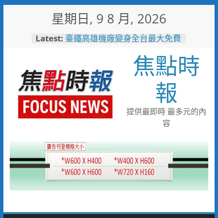
Skip
星期日, 9 8 月, 2026
to
跨域整合守護全家！鳳山醫院結
content
Latest:
合閱讀行動與健康宣導慶父親節
臺鐵高雄機廠變身全台最大免費
焦點時
樂園 陳其邁:保存百年產業記
憶！
臺南社區防暴劇力拚全國 環湖
報
社區奪季軍、民榮社區獲佳作
岡山警民聯手暖助八旬嬤 「人
情味GPS」10分鐘找回返家路
提供最即時 最多元的內
跨國並肩彩排激盪爵士新火花
容
展現台中市爵士人才培育成果