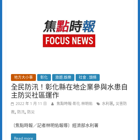
地方大小事
彰化
旅遊.娛樂
社會 . 頭條
全民防汛！彰化縣在地企業參與水患自
主防災社區運作
,
2022 年 1 月 11 日
焦點時報-彰化 林明佑
水利署
災害防
,
,
救
防汛
防災
〔焦點時報／記者林明佑報導〕經濟部水利署
Read more