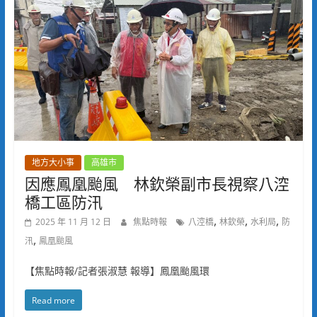
地方大小事
高雄市
因應鳳凰颱風 林欽榮副市長視察八涳
橋工區防汛
,
,
,
2025 年 11 月 12 日
焦點時報
八涳橋
林欽榮
水利局
防
,
汛
鳳凰颱風
【焦點時報/記者張淑慧 報導】鳳凰颱風環
Read more