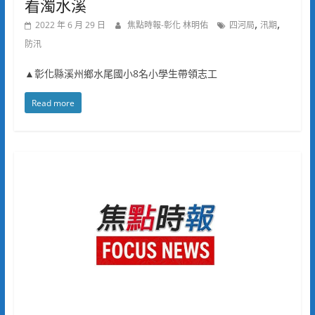
看濁水溪
,
,
2022 年 6 月 29 日
焦點時報-彰化 林明佑
四河局
汛期
防汛
▲彰化縣溪州鄉水尾國小8名小學生帶領志工
Read more