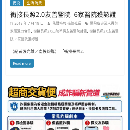
南投
生活.消費
銜接長照2.0友善醫院 6家醫院獲認證
2018 年 7 月 18 日
焦點時報 孫總社長
醫院各專業人員與
,
,
家屬通力合作
銜接長照2.0出院準備友善醫院計畫
銜接長照2.0友善醫
院 6家醫院獲認證
【記者張光雄／南投報導】 「銜接長照2.
Read more