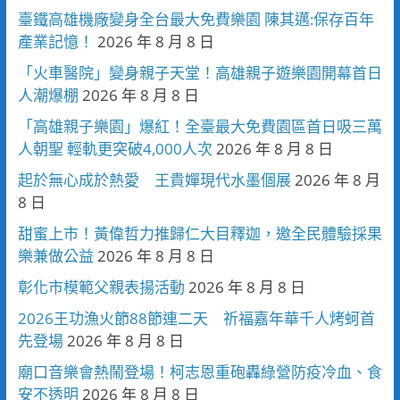
臺鐵高雄機廠變身全台最大免費樂園 陳其邁:保存百年
產業記憶！
2026 年 8 月 8 日
「火車醫院」變身親子天堂！高雄親子遊樂園開幕首日
人潮爆棚
2026 年 8 月 8 日
「高雄親子樂園」爆紅！全臺最大免費園區首日吸三萬
人朝聖 輕軌更突破4,000人次
2026 年 8 月 8 日
起於無心成於熱愛 王貴嬋現代水墨個展
2026 年 8 月
8 日
甜蜜上市！黃偉哲力推歸仁大目釋迦，邀全民體驗採果
樂兼做公益
2026 年 8 月 8 日
彰化市模範父親表揚活動
2026 年 8 月 8 日
2026王功漁火節88節連二天 祈福嘉年華千人烤蚵首
先登場
2026 年 8 月 8 日
廟口音樂會熱鬧登場！柯志恩重砲轟綠營防疫冷血、食
安不透明
2026 年 8 月 8 日