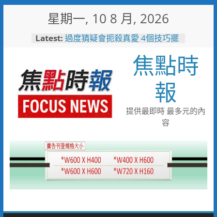
Skip
星期一, 10 8 月, 2026
to
content
Latest:
過度猜疑會扼殺真愛 4個技巧擺
脫感情裡的猜疑陷阱
焦點時
刑事鑑識中心實驗室戮力打詐
採獲指紋平均比中率達六成八
免費試飲啤酒x港灣夕陽音樂
報
會 115年竹南觀光文化季
8/22-23限時登場
失智母親外出迷途 竹警二分局
提供最即時 最多元的內
調閱監視器沿線搜尋接力尋回平
容
安返家
女子騎乘電動行李箱上路 警二
分局將依法制單開罰