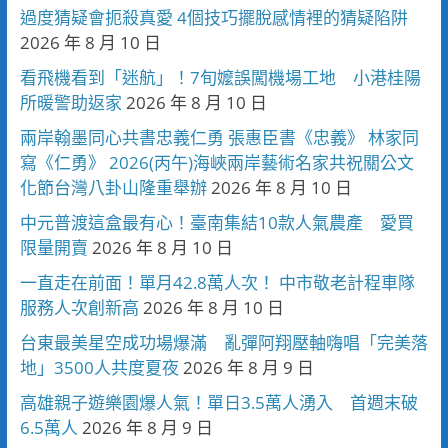
過度猜疑會扼殺真愛 4個技巧擺脫感情裡的猜疑陷阱
2026 年 8 月 10 日
看飛機看到「迷航」！7旬嬤誤闖機場工地 小港桂陽
所暖警助返家
2026 年 8 月 10 日
兩岸翰墨同心共書忠義仁勇 張惠臣書《忠義》 林家同
寫《仁勇》 2026(丙午)海峽兩岸藝術名家共祝關公文
化節台灣八卦山隆重舉辦
2026 年 8 月 10 日
中元普渡這盒最有心！臺南集結10款人氣農產 愛買
限量開賣
2026 年 8 月 10 日
一直走在前面！單月42.8萬人次！ 中市敬老計程車隊
服務人次創新高
2026 年 8 月 10 日
台東最美星空成功場爆滿 亂彈阿翔壓軸嗨唱「完美落
地」3500人共度夏夜
2026 年 8 月 9 日
高雄親子遊樂園爆人氣！單日3.5萬人湧入 首週末破
6.5萬人
2026 年 8 月 9 日