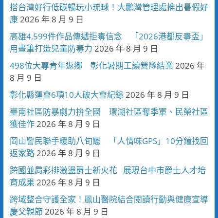
搭台灣好行低碳暢玩小琉球！大鵬灣管理處推出暑假好
康
2026 年 8 月 9 日
高雄4,599件作品傳遞拒毒信念 「2026港都反毒盃」
用畫筆打造兒童防毒力
2026 年 8 月 9 日
498位大專青年返鄉 彰化暑期工讀營隊結業
2026 年
8 月 9 日
彰化縣運會6項10人破大會紀錄
2026 年 8 月 9 日
臺南社區防暴劇力拚全國 環湖社區奪季軍、民榮社區
獲佳作
2026 年 8 月 9 日
岡山警民聯手暖助八旬嬤 「人情味GPS」10分鐘找回
返家路
2026 年 8 月 9 日
跨國並肩彩排激盪爵士新火花 展現台中市爵士人才培
育成果
2026 年 8 月 9 日
跨域整合守護全家！鳳山醫院結合閱讀行動與健康宣導
慶父親節
2026 年 8 月 9 日