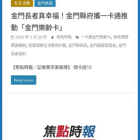
生活.消費
金門馬祖
金門長者真幸福！金門縣府攜一卡通推
動「金門樂齡卡」
,
2024 年 2 月 20 日
焦點時報
一卡通金門樂齡卡
敬老預警
,
,
,
,
照護機制
智慧城鄉生活應用計畫
金門縣政府
金門銀髮族協會
金門
長者福利
【焦點時報／記者蔡宗憲報導】 領卡送15
Read more