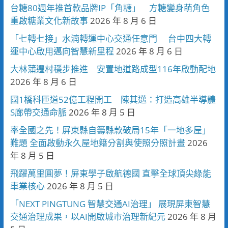
台糖80週年推首款品牌IP「角糖」 方糖變身萌角色
重啟糖業文化新故事
2026 年 8 月 6 日
「七轉七接」水湳轉運中心交通任意門 台中四大轉
運中心啟用邁向智慧新里程
2026 年 8 月 6 日
大林蒲遷村穩步推進 安置地道路成型116年啟動配地
2026 年 8 月 6 日
國1橋科匝道52億工程開工 陳其邁：打造高雄半導體
S廊帶交通命脈
2026 年 8 月 5 日
率全國之先！屏東縣自籌縣款破局15年「一地多屋」
難題 全面啟動永久屋地籍分割與使照分照計畫
2026
年 8 月 5 日
飛躍萬里圓夢！屏東學子啟航德國 直擊全球頂尖綠能
車業核心
2026 年 8 月 5 日
「NEXT PINGTUNG 智慧交通AI治理」 展現屏東智慧
交通治理成果，以AI開啟城市治理新紀元
2026 年 8 月