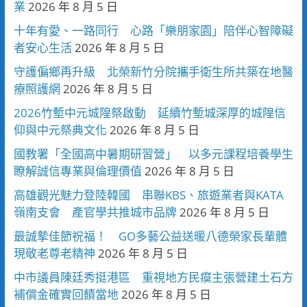
業
2026 年 8 月 5 日
十年有愛、一路同行 心路「樂朋家園」陪伴心智障礙
者安心生活
2026 年 8 月 5 日
守護偏鄉再升級 北榮新竹分院攜手衛生所共築在地醫
療照護網
2026 年 8 月 5 日
2026竹塹中元城隍祭啟動 延續竹塹城深厚的城隍信
仰與中元祭典文化
2026 年 8 月 5 日
國教署「全國高中暑期研習營」 以多元課程培養學生
瞭解誠信專業與倫理價值
2026 年 8 月 5 日
高雄觀光魅力登陸韓國 串聯KBS、旅遊業者與KATA
嶺南支會 產官學共推城市品牌
2026 年 8 月 5 日
最誠摯佳節祝福！ GO多藝公益送暖八德榮家長輩體
現敬老尊老精神
2026 年 8 月 5 日
中市議員陳廷秀挺港區 重視地方民瘼主張營建土石方
補償金確實回饋當地
2026 年 8 月 5 日