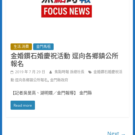
生活.消費
金門馬祖
金婚鑽石婚慶祝活動 逕向各鄉鎮公所
報名
2019 年 7 月 29 日
焦點時報 孫總社長
金婚鑽石婚慶祝活
,
動 逕向各鄉鎮公所報名
金門縣政府
【記者吳旻高、湖明嬛／金門報導】 金門縣
Read more
Next →