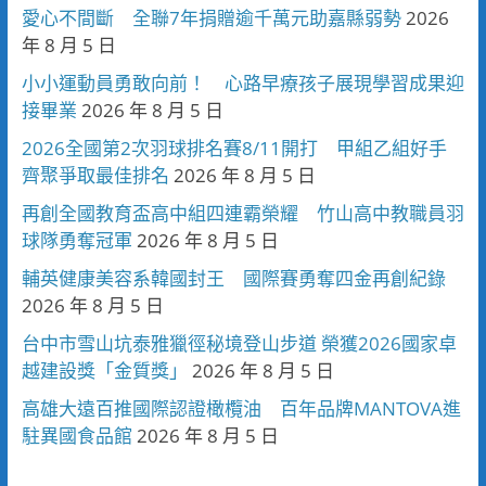
愛心不間斷 全聯7年捐贈逾千萬元助嘉縣弱勢
2026
年 8 月 5 日
小小運動員勇敢向前！ 心路早療孩子展現學習成果迎
接畢業
2026 年 8 月 5 日
2026全國第2次羽球排名賽8/11開打 甲組乙組好手
齊聚爭取最佳排名
2026 年 8 月 5 日
再創全國教育盃高中組四連霸榮耀 竹山高中教職員羽
球隊勇奪冠軍
2026 年 8 月 5 日
輔英健康美容系韓國封王 國際賽勇奪四金再創紀錄
2026 年 8 月 5 日
台中市雪山坑泰雅獵徑秘境登山步道 榮獲2026國家卓
越建設獎「金質獎」
2026 年 8 月 5 日
高雄大遠百推國際認證橄欖油 百年品牌MANTOVA進
駐異國食品館
2026 年 8 月 5 日