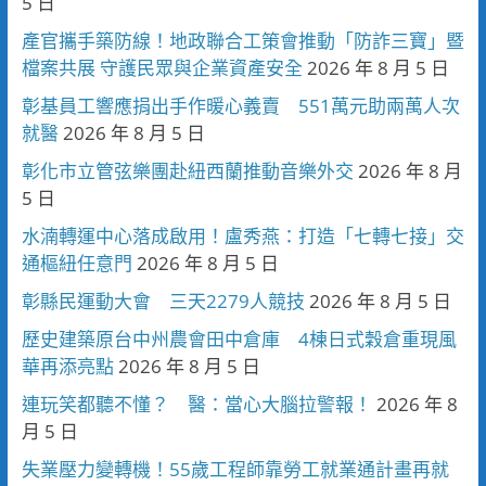
5 日
產官攜手築防線！地政聯合工策會推動「防詐三寶」暨
檔案共展 守護民眾與企業資產安全
2026 年 8 月 5 日
彰基員工響應捐出手作暖心義賣 551萬元助兩萬人次
就醫
2026 年 8 月 5 日
彰化市立管弦樂團赴紐西蘭推動音樂外交
2026 年 8 月
5 日
水湳轉運中心落成啟用！盧秀燕：打造「七轉七接」交
通樞紐任意門
2026 年 8 月 5 日
彰縣民運動大會 三天2279人競技
2026 年 8 月 5 日
歷史建築原台中州農會田中倉庫 4棟日式穀倉重現風
華再添亮點
2026 年 8 月 5 日
連玩笑都聽不懂？ 醫：當心大腦拉警報！
2026 年 8
月 5 日
失業壓力變轉機！55歲工程師靠勞工就業通計畫再就