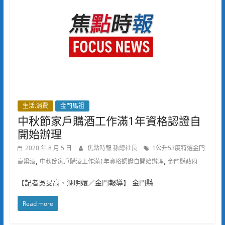
生活.消費
金門馬祖
中秋節家戶購酒工作滿1年資格認證自
開始辦理
2020 年 8 月 5 日
焦點時報 孫總社長
1公升53度特選金門
,
,
高粱酒
中秋節家戶購酒工作滿1年資格認證自開始辦理
金門縣政府
【記者吳旻高、湖明嬛／金門報導】 金門縣
Read more