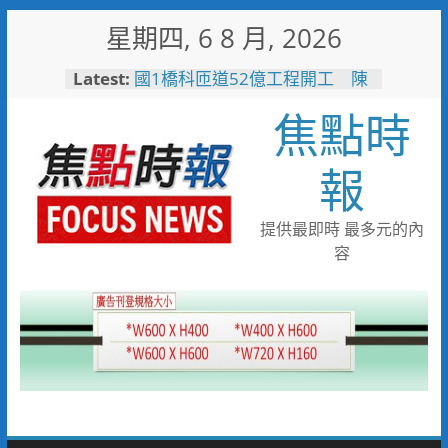
Skip
星期四, 6 8 月, 2026
to
content
Latest:
國1橋科匝道52億工程開工 陳
其邁：打造高雄半導體S廊帶交
焦點時
通命脈
高雄水利局推水保闖關活動 親
子健走學防災拿好禮
報
台糖80週年推首款品牌IP「角
糖」 方糖變身萌角色重啟糖業
文化新故事
提供最即時 最多元的內
「七轉七接」水湳轉運中心交通
容
任意門 台中四大轉運中心啟
用邁向智慧新里程
大林蒲遷村穩步推進 安置地道
路成型116年啟動配地