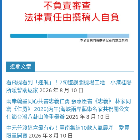
近期文章
看飛機看到「迷航」！7旬嬤誤闖機場工地 小港桂陽
所暖警助返家
2026 年 8 月 10 日
兩岸翰墨同心共書忠義仁勇 張惠臣書《忠義》 林家同
寫《仁勇》 2026(丙午)海峽兩岸藝術名家共祝關公文
化節台灣八卦山隆重舉辦
2026 年 8 月 10 日
中元普渡這盒最有心！臺南集結10款人氣農產 愛買
限量開賣
2026 年 8 月 10 日