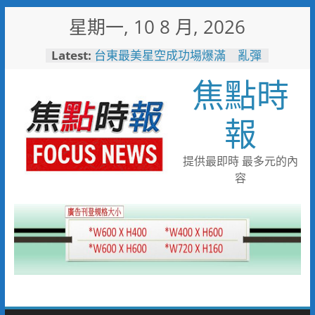
Skip
星期一, 10 8 月, 2026
to
content
Latest:
台東最美星空成功場爆滿 亂彈
阿翔壓軸嗨唱「完美落地」
焦點時
3500人共度夏夜
看飛機看到「迷航」！7旬嬤誤
闖機場工地 小港桂陽所暖警助
報
返家
兩岸翰墨同心共書忠義仁勇 張
惠臣書《忠義》 林家同寫《仁
提供最即時 最多元的內
勇》 2026(丙午)海峽兩岸藝術
容
名家共祝關公文化節台灣八卦山
隆重舉辦
中元普渡這盒最有心！臺南集結
10款人氣農產 愛買限量開賣
一直走在前面！單月42.8萬人
次！ 中市敬老計程車隊服務人
次創新高