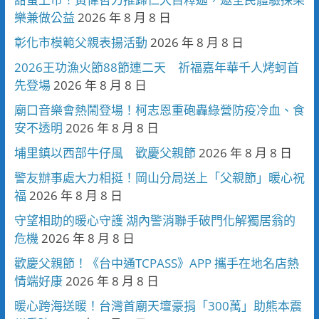
樂兼做公益
2026 年 8 月 8 日
彰化市模範父親表揚活動
2026 年 8 月 8 日
2026王功漁火節88節連二天 祈福嘉年華千人烤蚵首
先登場
2026 年 8 月 8 日
廟口音樂會熱鬧登場！柯志恩重砲轟綠營防疫冷血、食
安不透明
2026 年 8 月 8 日
埔里鎮以西部牛仔風 歡慶父親節
2026 年 8 月 8 日
警友辦事處大力相挺！岡山分局送上「父親節」暖心祝
福
2026 年 8 月 8 日
守望相助的暖心守護 湖內警消聯手破門化解獨居翁的
危機
2026 年 8 月 8 日
歡慶父親節！《台中通TCPASS》APP 攜手在地名店熱
情端好康
2026 年 8 月 8 日
暖心跨海送暖！台灣首廟天壇豪捐「300萬」助熊本震