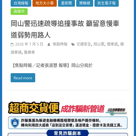
台灣線報
地方大小事
墨新聞
樂聯網
民生電子報
高雄市
岡山警迅速疏導追撞事故 籲留意慢車
道弱勢用路人
,
,
,
2026 年 7 月 5 日
焦點時報
交通安全
岡山警
慢車道
橋
,
頭車禍
醫療車
【焦點時報／記者張淑慧 報導】岡山分局於
Read more