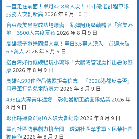
一直走在前面！單月42.8萬人次！ 中市敬老計程車隊
服務人次創新高
2026 年 8 月 10 日
台東最美星空成功場爆滿 亂彈阿翔壓軸嗨唱「完美落
地」3500人共度夏夜
2026 年 8 月 9 日
高雄親子遊樂園爆人氣！單日3.5萬人湧入 首週末破
6.5萬人
2026 年 8 月 9 日
搭台灣好行低碳暢玩小琉球！大鵬灣管理處推出暑假好
康
2026 年 8 月 9 日
高雄4,599件作品傳遞拒毒信念 「2026港都反毒盃」
用畫筆打造兒童防毒力
2026 年 8 月 9 日
498位大專青年返鄉 彰化暑期工讀營隊結業
2026 年
8 月 9 日
彰化縣運會6項10人破大會紀錄
2026 年 8 月 9 日
臺南社區防暴劇力拚全國 環湖社區奪季軍、民榮社區
獲佳作
2026 年 8 月 9 日