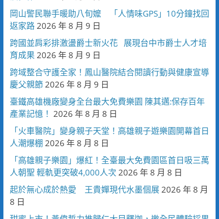
岡山警民聯手暖助八旬嬤 「人情味GPS」10分鐘找回
返家路
2026 年 8 月 9 日
跨國並肩彩排激盪爵士新火花 展現台中市爵士人才培
育成果
2026 年 8 月 9 日
跨域整合守護全家！鳳山醫院結合閱讀行動與健康宣導
慶父親節
2026 年 8 月 9 日
臺鐵高雄機廠變身全台最大免費樂園 陳其邁:保存百年
產業記憶！
2026 年 8 月 8 日
「火車醫院」變身親子天堂！高雄親子遊樂園開幕首日
人潮爆棚
2026 年 8 月 8 日
「高雄親子樂園」爆紅！全臺最大免費園區首日吸三萬
人朝聖 輕軌更突破4,000人次
2026 年 8 月 8 日
起於無心成於熱愛 王貴嬋現代水墨個展
2026 年 8 月
8 日
甜蜜上市！黃偉哲力推歸仁大目釋迦，邀全民體驗採果