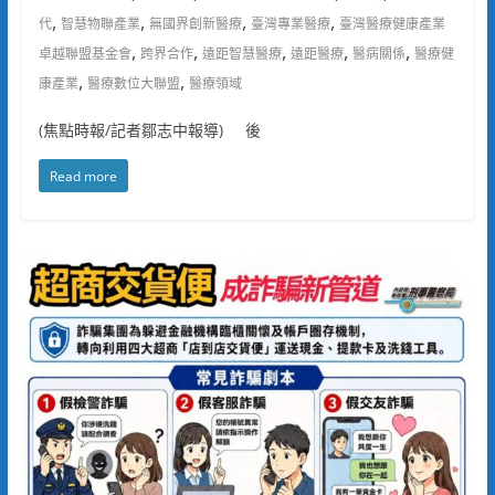
,
,
,
,
代
智慧物聯產業
無國界創新醫療
臺灣專業醫療
臺灣醫療健康產業
,
,
,
,
,
卓越聯盟基金會
跨界合作
遠距智慧醫療
遠距醫療
醫病關係
醫療健
,
,
康產業
醫療數位大聯盟
醫療領域
(焦點時報/記者鄒志中報導) 後
Read more