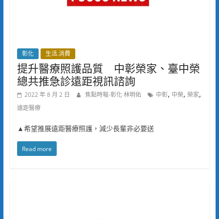
彰化
生活.消費
提升醫療照護品質 中彰榮家、臺中榮
總共推急診遠距視訊諮詢
,
,
,
2022 年 8 月 2 日
焦點時報-彰化 林明佑
中彰
中榮
榮家
遠距醫療
▲希望推展遠距醫療照護，減少長輩非必要送
Read more