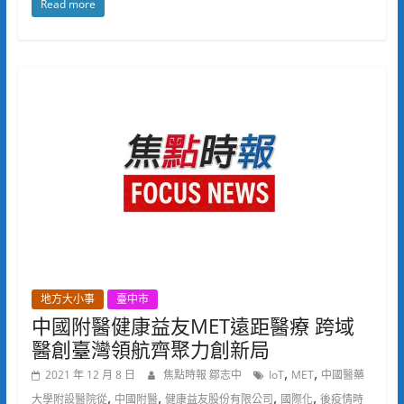
Read more
地方大小事
臺中市
中國附醫健康益友MET遠距醫療 跨域
醫創臺灣領航齊聚力創新局
,
,
2021 年 12 月 8 日
焦點時報 鄒志中
IoT
MET
中國醫藥
,
,
,
,
大學附設醫院從
中國附醫
健康益友股份有限公司
國際化
後疫情時