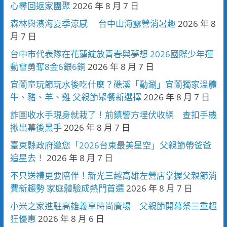
心尋回返家團聚
2026 年 8 月 7 日
森林與濱海夏季涼感 台中山海露營消暑趣
2026 年 8
月 7 日
台中市代表隊在花蓮綻放青春與夢想 2026國際少年運
動會勇奪8金6銀6銅
2026 年 8 月 7 日
宜蘭童玩節玩水後吃什麼？礁溪「動涮」宜蘭獨家溫體
牛、豬、羊、雞 父親節聚餐新選擇
2026 年 8 月 7 日
詐團收水手現身就栽了！前鎮警方埋伏收網 查扣手機
揪出幕後黑手
2026 年 8 月 7 日
臺東縣政府邀您「2026台東最美星空」父親節帶爸爸
追星去！
2026 年 8 月 7 日
不只送禮更要陪伴！新光三越高雄左營店掌握父親節消
費新趨勢 家庭體驗成熱門首選
2026 年 8 月 7 日
小米之家進駐高雄義享時尚廣場 父親節開幕祭三重超
狂優惠
2026 年 8 月 6 日