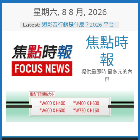
Skip
星期六, 8 8 月, 2026
to
content
Latest:
短影音行銷是什麼？2026 平台
比較、優缺點與電商變現全攻略
焦點時
日本花藝大師梅垣稔抵台交流
「花見日和」展現台日花藝文化
魅力 8月8日精彩展演登場
報
彰化縣長參選人魏平政彰化造
勢 喊福利超越六都承接王惠美
施政再升級
提供最即時 最多元的內
救護量能再升級！彰化聯合捐贈
容
4輛高規格救護車 首配全自動
電動擔架床
中正地下道排水溝夜間清淤 水
利局:請用路人減速慢行