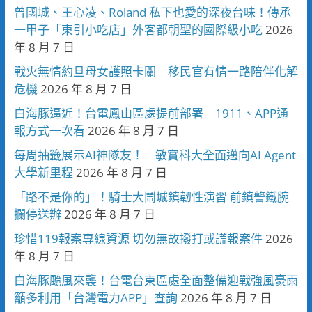
曾國城、王心凌、Roland 私下也愛的深夜台味！傳承
一甲子「東引小吃店」外客都朝聖的國際級小吃
2026
年 8 月 7 日
戰火無情約旦母女護照卡關 移民官有情一路陪伴化解
危機
2026 年 8 月 7 日
白海豚逼近！台電鳳山區處提前部署 1911、APP通
報方式一次看
2026 年 8 月 7 日
每周抽籤展示AI神隊友！ 敏實科大全面邁向AI Agent
大學新里程
2026 年 8 月 7 日
「路不是你的」！騎士大鬧城鎮韌性演習 前鎮警鐵腕
攔停送辦
2026 年 8 月 7 日
珍惜119報案專線資源 切勿無故撥打或謊報案件
2026
年 8 月 7 日
白海豚颱風來襲！台電台東區處全面整備迎戰強風豪雨
籲多利用「台灣電力APP」查詢
2026 年 8 月 7 日