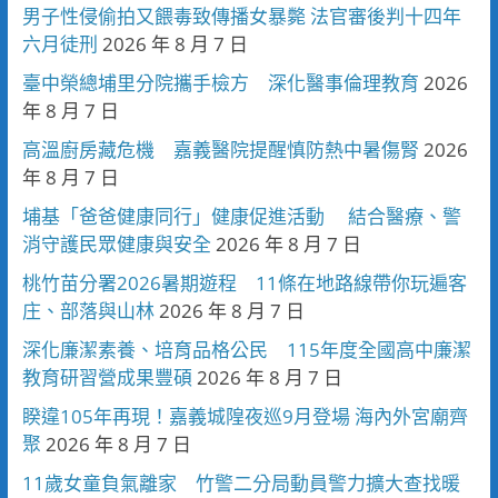
男子性侵偷拍又餵毒致傳播女暴斃 法官審後判十四年
六月徒刑
2026 年 8 月 7 日
臺中榮總埔里分院攜手檢方 深化醫事倫理教育
2026
年 8 月 7 日
高溫廚房藏危機 嘉義醫院提醒慎防熱中暑傷腎
2026
年 8 月 7 日
埔基「爸爸健康同行」健康促進活動 結合醫療、警
消守護民眾健康與安全
2026 年 8 月 7 日
桃竹苗分署2026暑期遊程 11條在地路線帶你玩遍客
庄、部落與山林
2026 年 8 月 7 日
深化廉潔素養、培育品格公民 115年度全國高中廉潔
教育研習營成果豐碩
2026 年 8 月 7 日
睽違105年再現！嘉義城隍夜巡9月登場 海內外宮廟齊
聚
2026 年 8 月 7 日
11歲女童負氣離家 竹警二分局動員警力擴大查找暖