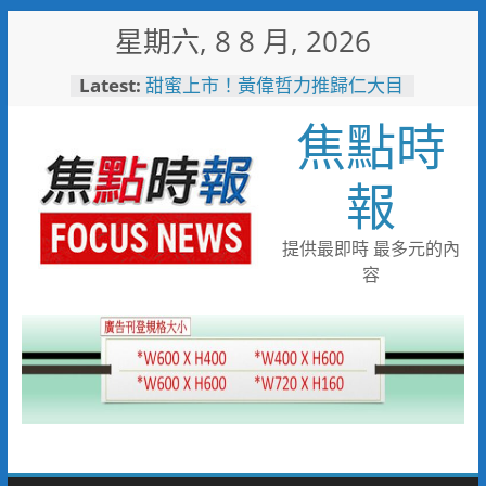
Skip
星期六, 8 8 月, 2026
to
content
Latest:
甜蜜上市！黃偉哲力推歸仁大目
釋迦，邀全民體驗採果樂兼做公
焦點時
益
臺鐵高雄機廠變身全台最大免費
樂園 陳其邁:保存百年產業記
報
憶！
「火車醫院」變身親子天堂！高
雄親子遊樂園開幕首日人潮爆棚
提供最即時 最多元的內
「高雄親子樂園」爆紅！全臺最
容
大免費園區首日吸三萬人朝聖
輕軌更突破4,000人次
起於無心成於熱愛 王貴嬋現代
水墨個展