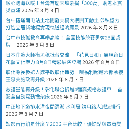
暖心跨海送暖！台灣首廟天壇豪捐「300萬」助熊本震
災重建
2026 年 8 月 8 日
台中捷運南屯站土地開發共構大樓開工動土 公私協力
打造宜居新地標實現軌道經濟願景
2026 年 8 月 8 日
台中市技職教育再攀高峰！ 全國技能競賽勇奪23面獎
牌
2026 年 8 月 8 日
日本花藝大師梅垣稔抵台交流 「花見日和」展現台日
花藝文化魅力 8月8日精彩展演登場
2026 年 8 月 8 日
彰化縣長參選人魏平政彰化造勢 喊福利超越六都承接
王惠美施政再升級
2026 年 8 月 7 日
救護量能再升級！彰化聯合捐贈4輛高規格救護車 首
配全自動電動擔架床
2026 年 8 月 7 日
中正地下道排水溝夜間清淤 水利局:請用路人減速慢行
2026 年 8 月 7 日
短影音行銷是什麼？2026 平台比較、優缺點與電商變