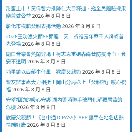
甜蜜上市！黃偉哲力推歸仁大目釋迦，邀全民體驗採果
樂兼做公益
2026 年 8 月 8 日
彰化市模範父親表揚活動
2026 年 8 月 8 日
2026王功漁火節88節連二天 祈福嘉年華千人烤蚵首
先登場
2026 年 8 月 8 日
廟口音樂會熱鬧登場！柯志恩重砲轟綠營防疫冷血、食
安不透明
2026 年 8 月 8 日
埔里鎮以西部牛仔風 歡慶父親節
2026 年 8 月 8 日
警友辦事處大力相挺！岡山分局送上「父親節」暖心祝
福
2026 年 8 月 8 日
守望相助的暖心守護 湖內警消聯手破門化解獨居翁的
危機
2026 年 8 月 8 日
歡慶父親節！《台中通TCPASS》APP 攜手在地名店熱
情端好康
2026 年 8 月 8 日