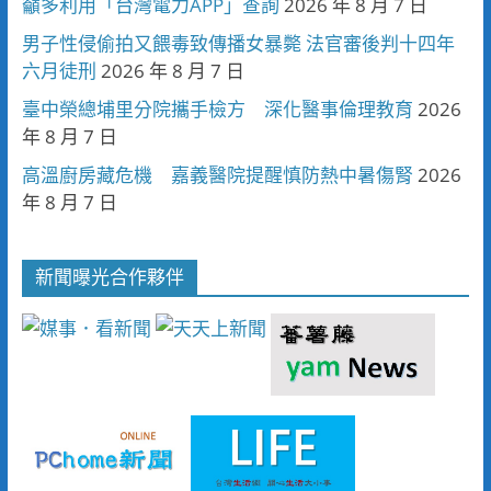
籲多利用「台灣電力APP」查詢
2026 年 8 月 7 日
男子性侵偷拍又餵毒致傳播女暴斃 法官審後判十四年
六月徒刑
2026 年 8 月 7 日
臺中榮總埔里分院攜手檢方 深化醫事倫理教育
2026
年 8 月 7 日
高溫廚房藏危機 嘉義醫院提醒慎防熱中暑傷腎
2026
年 8 月 7 日
新聞曝光合作夥伴