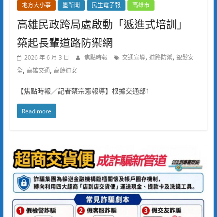
地方大小事
墨新聞
民生電子報
高雄市
高雄民政跨局處啟動「遞進式培訓」
築起長輩道路防禦網
,
,
2026 年 6 月 3 日
焦點時報
交通宣導
道路防禦
銀髮安
,
,
全
高雄交通
高齡道安
【焦點時報／記者蔡宗憲報導】根據交通部1
Read more