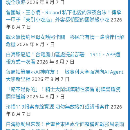
現全攻略
2026 年 8 月 7 日
曾國城、王心凌、Roland 私下也愛的深夜台味！傳承
一甲子「東引小吃店」外客都朝聖的國際級小吃
2026
年 8 月 7 日
戰火無情約旦母女護照卡關 移民官有情一路陪伴化解
危機
2026 年 8 月 7 日
白海豚逼近！台電鳳山區處提前部署 1911、APP通
報方式一次看
2026 年 8 月 7 日
每周抽籤展示AI神隊友！ 敏實科大全面邁向AI Agent
大學新里程
2026 年 8 月 7 日
「路不是你的」！騎士大鬧城鎮韌性演習 前鎮警鐵腕
攔停送辦
2026 年 8 月 7 日
珍惜119報案專線資源 切勿無故撥打或謊報案件
2026
年 8 月 7 日
白海豚颱風來襲！台電台東區處全面整備迎戰強風豪雨