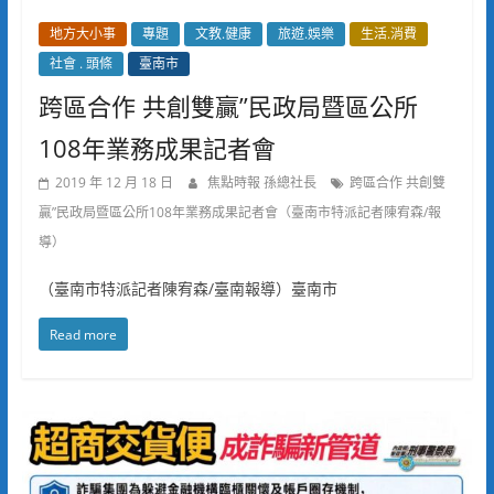
地方大小事
專題
文教.健康
旅遊.娛樂
生活.消費
社會 . 頭條
臺南市
跨區合作 共創雙贏”民政局暨區公所
108年業務成果記者會
2019 年 12 月 18 日
焦點時報 孫總社長
跨區合作 共創雙
贏”民政局暨區公所108年業務成果記者會（臺南市特派記者陳宥森/報
導）
（臺南市特派記者陳宥森/臺南報導）臺南市
Read more