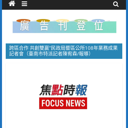
跨區合作 共創雙贏”民政局暨區公所108年業務成果
記者會（臺南市特派記者陳宥森/報導）