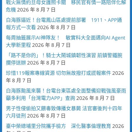
戰火無情約旦母女護照卡關 移民官有情一路陪伴化解
危機
2026 年 8 月 7 日
白海豚逼近！台電鳳山區處提前部署 1911、APP通
報方式一次看
2026 年 8 月 7 日
每周抽籤展示AI神隊友！ 敏實科大全面邁向AI Agent
大學新里程
2026 年 8 月 7 日
「路不是你的」！騎士大鬧城鎮韌性演習 前鎮警鐵腕
攔停送辦
2026 年 8 月 7 日
珍惜119報案專線資源 切勿無故撥打或謊報案件
2026
年 8 月 7 日
白海豚颱風來襲！台電台東區處全面整備迎戰強風豪雨
籲多利用「台灣電力APP」查詢
2026 年 8 月 7 日
男子性侵偷拍又餵毒致傳播女暴斃 法官審後判十四年
六月徒刑
2026 年 8 月 7 日
臺中榮總埔里分院攜手檢方 深化醫事倫理教育
2026