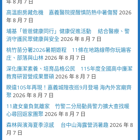
年 8 月 7 日
高溫廚房藏危機 嘉義醫院提醒慎防熱中暑傷腎
2026
年 8 月 7 日
埔基「爸爸健康同行」健康促進活動 結合醫療、警
消守護民眾健康與安全
2026 年 8 月 7 日
桃竹苗分署2026暑期遊程 11條在地路線帶你玩遍客
庄、部落與山林
2026 年 8 月 7 日
深化廉潔素養、培育品格公民 115年度全國高中廉潔
教育研習營成果豐碩
2026 年 8 月 7 日
睽違105年再現！嘉義城隍夜巡9月登場 海內外宮廟齊
聚
2026 年 8 月 7 日
11歲女童負氣離家 竹警二分局動員警力擴大查找暖
心尋回返家團聚
2026 年 8 月 7 日
森林與濱海夏季涼感 台中山海露營消暑趣
2026 年 8
月 7 日