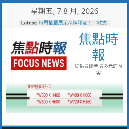
Skip
星期五, 7 8 月, 2026
to
content
Latest:
每周抽籤展示AI神隊友！ 敏實
科大全面邁向AI Agent大學新里
焦點時
程
短影音行銷是什麼？2026 平台
比較、優缺點與電商變現全攻略
報
曾國城、王心凌、Roland 私下
也愛的深夜台味！傳承一甲子
「東引小吃店」外客都朝聖的國
提供最即時 最多元的內
際級小吃
容
戰火無情約旦母女護照卡關 移
民官有情一路陪伴化解危機
白海豚逼近！台電鳳山區處提前
部署 1911、APP通報方式一
次看