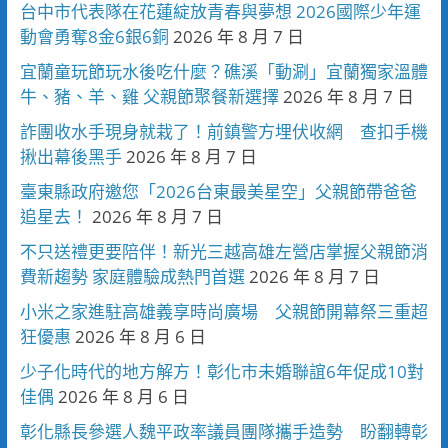
台中市代表隊在花蓮綻放青春與夢想 2026國際少年運
動會勇奪8金6銀6銅
2026 年 8 月 7 日
宜蘭童玩節玩水後吃什麼？礁溪「動涮」宜蘭獨家溫體
牛、豬、羊、雞 父親節聚餐新選擇
2026 年 8 月 7 日
詐團收水手現身就栽了！前鎮警方埋伏收網 查扣手機
揪出幕後黑手
2026 年 8 月 7 日
臺東縣政府邀您「2026台東最美星空」父親節帶爸爸
追星去！
2026 年 8 月 7 日
不只送禮更要陪伴！新光三越高雄左營店掌握父親節消
費新趨勢 家庭體驗成熱門首選
2026 年 8 月 7 日
小米之家進駐高雄義享時尚廣場 父親節開幕祭三重超
狂優惠
2026 年 8 月 6 日
少子化時代的地方解方！彰化市未婚聯誼6年促成10對
佳偶
2026 年 8 月 6 日
彰化縣長參選人魏平政率議員團隊攜手造勢 盼翻轉彰