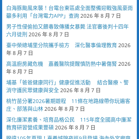
白海豚颱風來襲！台電台東區處全面整備迎戰強風豪雨
籲多利用「台灣電力APP」查詢
2026 年 8 月 7 日
男子性侵偷拍又餵毒致傳播女暴斃 法官審後判十四年
六月徒刑
2026 年 8 月 7 日
臺中榮總埔里分院攜手檢方 深化醫事倫理教育
2026
年 8 月 7 日
高溫廚房藏危機 嘉義醫院提醒慎防熱中暑傷腎
2026
年 8 月 7 日
埔基「爸爸健康同行」健康促進活動 結合醫療、警
消守護民眾健康與安全
2026 年 8 月 7 日
桃竹苗分署2026暑期遊程 11條在地路線帶你玩遍客
庄、部落與山林
2026 年 8 月 7 日
深化廉潔素養、培育品格公民 115年度全國高中廉潔
教育研習營成果豐碩
2026 年 8 月 7 日
睽違105年再現！嘉義城隍夜巡9月登場 海內外宮廟齊