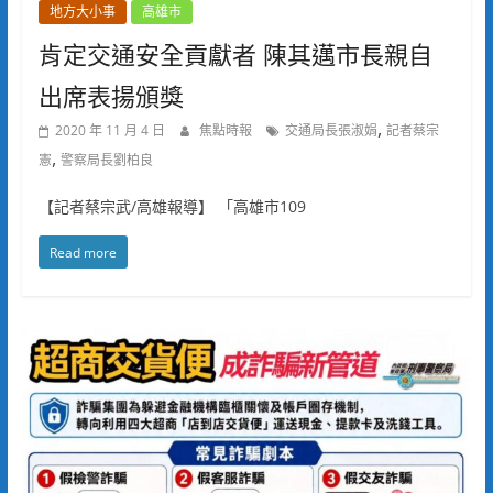
地方大小事
高雄市
肯定交通安全貢獻者 陳其邁市長親自
出席表揚頒獎
,
2020 年 11 月 4 日
焦點時報
交通局長張淑娟
記者蔡宗
,
憲
警察局長劉柏良
【記者蔡宗武/高雄報導】 「高雄市109
Read more