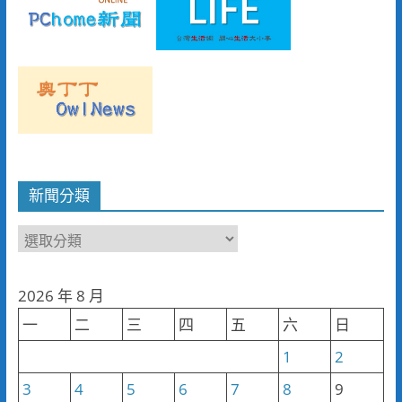
新聞分類
新
聞
分
2026 年 8 月
類
一
二
三
四
五
六
日
1
2
3
4
5
6
7
8
9