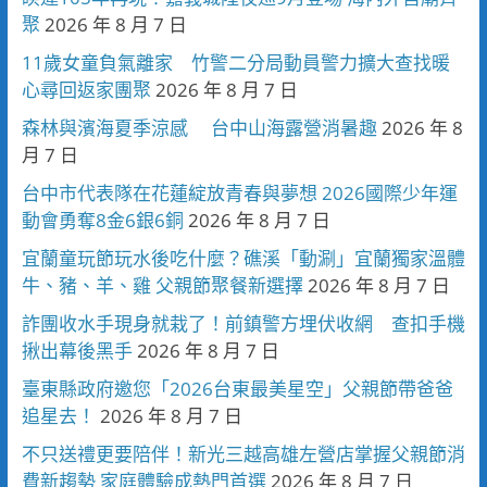
聚
2026 年 8 月 7 日
11歲女童負氣離家 竹警二分局動員警力擴大查找暖
心尋回返家團聚
2026 年 8 月 7 日
森林與濱海夏季涼感 台中山海露營消暑趣
2026 年 8
月 7 日
台中市代表隊在花蓮綻放青春與夢想 2026國際少年運
動會勇奪8金6銀6銅
2026 年 8 月 7 日
宜蘭童玩節玩水後吃什麼？礁溪「動涮」宜蘭獨家溫體
牛、豬、羊、雞 父親節聚餐新選擇
2026 年 8 月 7 日
詐團收水手現身就栽了！前鎮警方埋伏收網 查扣手機
揪出幕後黑手
2026 年 8 月 7 日
臺東縣政府邀您「2026台東最美星空」父親節帶爸爸
追星去！
2026 年 8 月 7 日
不只送禮更要陪伴！新光三越高雄左營店掌握父親節消
費新趨勢 家庭體驗成熱門首選
2026 年 8 月 7 日