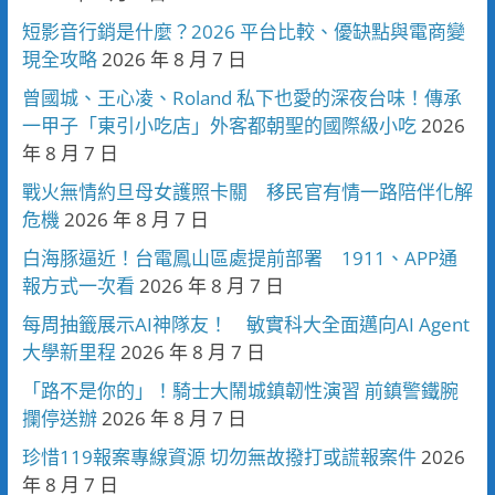
短影音行銷是什麼？2026 平台比較、優缺點與電商變
現全攻略
2026 年 8 月 7 日
曾國城、王心凌、Roland 私下也愛的深夜台味！傳承
一甲子「東引小吃店」外客都朝聖的國際級小吃
2026
年 8 月 7 日
戰火無情約旦母女護照卡關 移民官有情一路陪伴化解
危機
2026 年 8 月 7 日
白海豚逼近！台電鳳山區處提前部署 1911、APP通
報方式一次看
2026 年 8 月 7 日
每周抽籤展示AI神隊友！ 敏實科大全面邁向AI Agent
大學新里程
2026 年 8 月 7 日
「路不是你的」！騎士大鬧城鎮韌性演習 前鎮警鐵腕
攔停送辦
2026 年 8 月 7 日
珍惜119報案專線資源 切勿無故撥打或謊報案件
2026
年 8 月 7 日