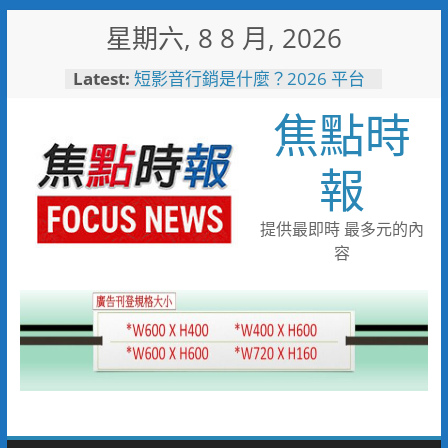
Skip
星期六, 8 8 月, 2026
to
content
Latest:
短影音行銷是什麼？2026 平台
比較、優缺點與電商變現全攻略
焦點時
日本花藝大師梅垣稔抵台交流
「花見日和」展現台日花藝文化
魅力 8月8日精彩展演登場
報
彰化縣長參選人魏平政彰化造
勢 喊福利超越六都承接王惠美
施政再升級
提供最即時 最多元的內
救護量能再升級！彰化聯合捐贈
容
4輛高規格救護車 首配全自動
電動擔架床
中正地下道排水溝夜間清淤 水
利局:請用路人減速慢行