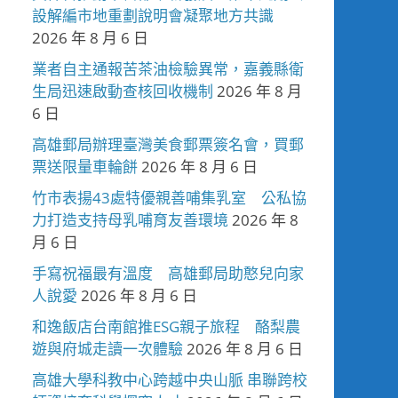
設解編市地重劃說明會凝聚地方共識
2026 年 8 月 6 日
業者自主通報苦茶油檢驗異常，嘉義縣衛
生局迅速啟動查核回收機制
2026 年 8 月
6 日
高雄郵局辦理臺灣美食郵票簽名會，買郵
票送限量車輪餅
2026 年 8 月 6 日
竹市表揚43處特優親善哺集乳室 公私協
力打造支持母乳哺育友善環境
2026 年 8
月 6 日
手寫祝福最有溫度 高雄郵局助憨兒向家
人說愛
2026 年 8 月 6 日
和逸飯店台南館推ESG親子旅程 酪梨農
遊與府城走讀一次體驗
2026 年 8 月 6 日
高雄大學科教中心跨越中央山脈 串聯跨校