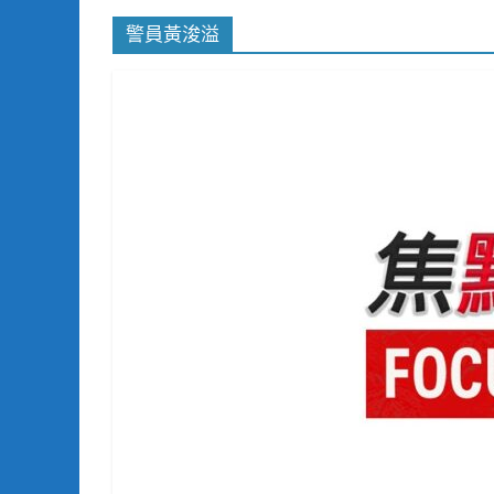
警員黃浚溢