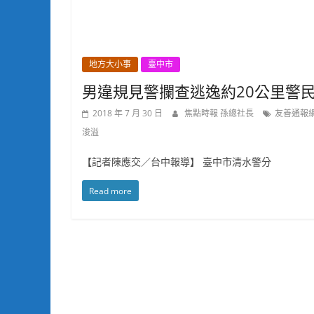
地方大小事
臺中市
男違規見警攔查逃逸約20公里警
2018 年 7 月 30 日
焦點時報 孫總社長
友善通報
浚溢
【記者陳應交／台中報導】 臺中市清水警分
Read more