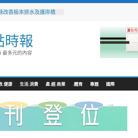
縣改善板本排水及護岸橋
解決大村、秀水淹水問題
之家進駐高雄義享時尚廣
父親節開幕祭三重超狂優惠
點時報
化時代的地方解方！彰化市
聯誼6年促成10對佳偶
縣長參選人魏平政率議員團
 最多元的內容
手造勢 盼翻轉彰化打造新
門讓愛傳進門 彰化縣獨居
訪查作業啟動
教.健康
生活.消費
產.經.商業
.體育
專題
國際