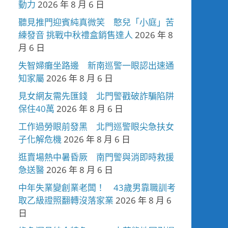
動力
2026 年 8 月 6 日
聽見推門迎賓純真微笑 憨兒「小庭」苦
練發音 挑戰中秋禮盒銷售達人
2026 年 8
月 6 日
失智婦癱坐路邊 新南巡警一眼認出速通
知家屬
2026 年 8 月 6 日
見女網友需先匯錢 北門警戳破詐騙陷阱
保住40萬
2026 年 8 月 6 日
工作過勞眼前發黑 北門巡警眼尖急扶女
子化解危機
2026 年 8 月 6 日
逛賣場熱中暑昏厥 南門警與消即時救援
急送醫
2026 年 8 月 6 日
中年失業變創業老闆！ 43歲男靠職訓考
取乙級證照翻轉沒落家業
2026 年 8 月 6
日