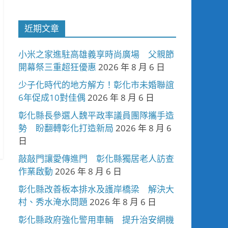
近期文章
小米之家進駐高雄義享時尚廣場 父親節
開幕祭三重超狂優惠
2026 年 8 月 6 日
少子化時代的地方解方！彰化市未婚聯誼
6年促成10對佳偶
2026 年 8 月 6 日
彰化縣長參選人魏平政率議員團隊攜手造
勢 盼翻轉彰化打造新局
2026 年 8 月 6
日
敲敲門讓愛傳進門 彰化縣獨居老人訪查
作業啟動
2026 年 8 月 6 日
彰化縣改善板本排水及護岸橋梁 解決大
村、秀水淹水問題
2026 年 8 月 6 日
彰化縣政府強化警用車輛 提升治安網機