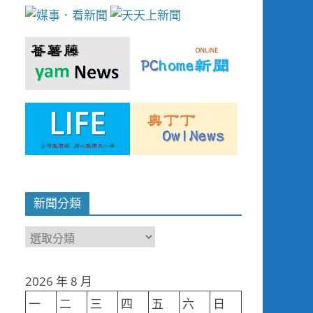
新聞分類
新
聞
分
2026 年 8 月
類
一
二
三
四
五
六
日