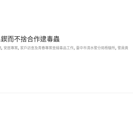
民鍥而不捨合作逮毒蟲
,
,
,
,
網
安居專案
家戶訪查及青春專案查緝毒品工作
臺中市清水警分局梧棲所
警員黃