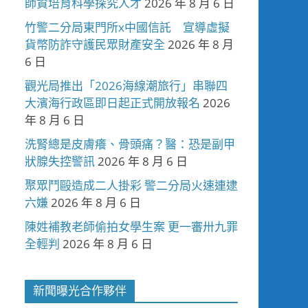
師資培育科學探究人才
2026 年 8 月 6 日
竹警二分局東門所x中國信託 宣導虛擬
貨幣防詐守護民眾財產安全
2026 年 8 月
6 日
觀光局推出「2026海線潮旅行」串聯四
大濱海行政區即日起正式開放報名
2026
年 8 月 6 日
洗腎總是皮膚癢、骨頭痛？醫：恐是副甲
狀腺失控警訊
2026 年 8 月 6 日
聚眾鬥毆造成二人掛彩 警二分局火速連逮
六嫌
2026 年 8 月 6 日
陳姓補教老師偷拍女學生案 更一審卅九罪
全輕判
2026 年 8 月 6 日
新聞曝光合作夥伴