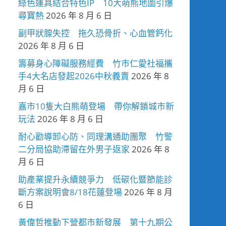
綠色運具結合特色IP 10大萌熊地圖引爆
尋寶熱
2026 年 8 月 6 日
副甲狀腺失控 拖久恐骨折、心血管鈣化
2026 年 8 月 6 日
籌募身心障礙服務經費 竹市仁愛社福攜
手4大名店發起2026中秋義賣
2026 年 8
月 6 日
嘉市10隻大白熊萌登場 帶你解鎖城市新
玩法
2026 年 8 月 6 日
耐心勸導卸心防、同理溝通助團聚 竹警
二分局協助滯留在外男子返家
2026 年 8
月 6 日
助產業提升永續競爭力 低碳化暨節能診
斷方案說明會8/18花蓮登場
2026 年 8 月
6 日
黃偉哲推動下營都市新發展 第十九期公