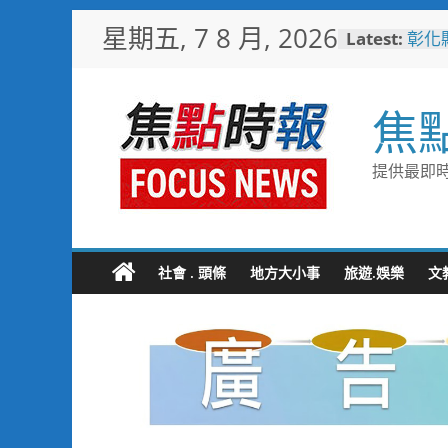
Skip
星期五, 7 8 月, 2026
Latest:
彰化
to
梁 
content
小米
場 
焦
少子
未婚
彰化
提供最即時
隊攜
局
敲敲
老人
社會 . 頭條
地方大小事
旅遊.娛樂
文