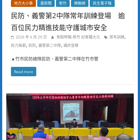
地方大小事
墨新聞
新竹
樂聯網
民生電子報
民防、義警第2中隊常年訓練登場 逾
百位民力精進技能守護城市安全
,
2026 年 6 月 29 日
焦點時報-新竹 記者羅大元
常年訓練
,
,
,
民力無窮
民防
義警第二中隊
識詐宣導
▲竹市民防總隊民防、義警第二中隊在竹市警
Read more