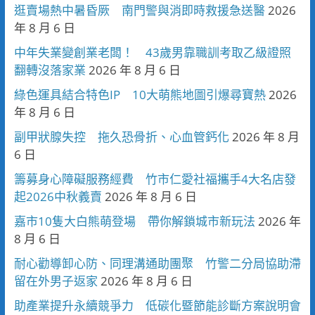
逛賣場熱中暑昏厥 南門警與消即時救援急送醫
2026
年 8 月 6 日
中年失業變創業老闆！ 43歲男靠職訓考取乙級證照
翻轉沒落家業
2026 年 8 月 6 日
綠色運具結合特色IP 10大萌熊地圖引爆尋寶熱
2026
年 8 月 6 日
副甲狀腺失控 拖久恐骨折、心血管鈣化
2026 年 8 月
6 日
籌募身心障礙服務經費 竹市仁愛社福攜手4大名店發
起2026中秋義賣
2026 年 8 月 6 日
嘉市10隻大白熊萌登場 帶你解鎖城市新玩法
2026 年
8 月 6 日
耐心勸導卸心防、同理溝通助團聚 竹警二分局協助滯
留在外男子返家
2026 年 8 月 6 日
助產業提升永續競爭力 低碳化暨節能診斷方案說明會