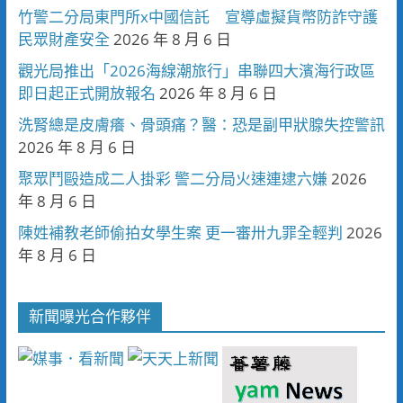
竹警二分局東門所x中國信託 宣導虛擬貨幣防詐守護
民眾財產安全
2026 年 8 月 6 日
觀光局推出「2026海線潮旅行」串聯四大濱海行政區
即日起正式開放報名
2026 年 8 月 6 日
洗腎總是皮膚癢、骨頭痛？醫：恐是副甲狀腺失控警訊
2026 年 8 月 6 日
聚眾鬥毆造成二人掛彩 警二分局火速連逮六嫌
2026
年 8 月 6 日
陳姓補教老師偷拍女學生案 更一審卅九罪全輕判
2026
年 8 月 6 日
新聞曝光合作夥伴