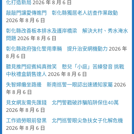
化打造新局
2026 年 8 月 6 日
敲敲門讓愛傳進門 彰化縣獨居老人訪查作業啟動
2026 年 8 月 6 日
彰化縣改善板本排水及護岸橋梁 解決大村、秀水淹水
問題
2026 年 8 月 6 日
彰化縣政府強化警用車輛 提升治安網機動力
2026 年
8 月 6 日
聽見推門迎賓純真微笑 憨兒「小庭」苦練發音 挑戰
中秋禮盒銷售達人
2026 年 8 月 6 日
失智婦癱坐路邊 新南巡警一眼認出速通知家屬
2026
年 8 月 6 日
見女網友需先匯錢 北門警戳破詐騙陷阱保住40萬
2026 年 8 月 6 日
工作過勞眼前發黑 北門巡警眼尖急扶女子化解危機
2026 年 8 月 6 日