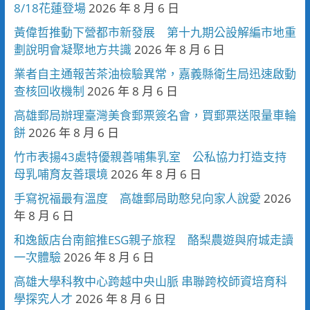
8/18花蓮登場
2026 年 8 月 6 日
黃偉哲推動下營都市新發展 第十九期公設解編市地重
劃說明會凝聚地方共識
2026 年 8 月 6 日
業者自主通報苦茶油檢驗異常，嘉義縣衛生局迅速啟動
查核回收機制
2026 年 8 月 6 日
高雄郵局辦理臺灣美食郵票簽名會，買郵票送限量車輪
餅
2026 年 8 月 6 日
竹市表揚43處特優親善哺集乳室 公私協力打造支持
母乳哺育友善環境
2026 年 8 月 6 日
手寫祝福最有溫度 高雄郵局助憨兒向家人說愛
2026
年 8 月 6 日
和逸飯店台南館推ESG親子旅程 酪梨農遊與府城走讀
一次體驗
2026 年 8 月 6 日
高雄大學科教中心跨越中央山脈 串聯跨校師資培育科
學探究人才
2026 年 8 月 6 日