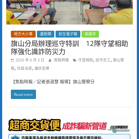
地方大小事
墨新聞
民生電子報
高雄市
旗山分局辦理巡守特訓 12隊守望相助
隊強化識詐防災力
,
,
2026 年 6 月 3 日
焦點時報
守望相助
巡守志工
旗山警
,
,
察
社區治安
識詐宣導
【焦點時報／記者張淑慧 報導】旗山警察分
Read more