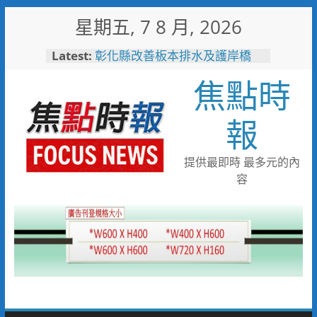
Skip
星期五, 7 8 月, 2026
to
content
Latest:
彰化縣改善板本排水及護岸橋
梁 解決大村、秀水淹水問題
焦點時
小米之家進駐高雄義享時尚廣
場 父親節開幕祭三重超狂優惠
少子化時代的地方解方！彰化市
報
未婚聯誼6年促成10對佳偶
彰化縣長參選人魏平政率議員團
隊攜手造勢 盼翻轉彰化打造新
提供最即時 最多元的內
局
容
敲敲門讓愛傳進門 彰化縣獨居
老人訪查作業啟動