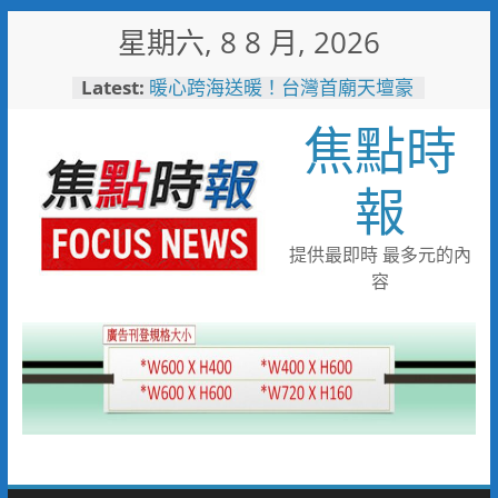
Skip
星期六, 8 8 月, 2026
to
content
Latest:
暖心跨海送暖！台灣首廟天壇豪
捐「300萬」助熊本震災重建
焦點時
埔里鎮以西部牛仔風 歡慶父親
節
警友辦事處大力相挺！岡山分局
報
送上「父親節」暖心祝福
守望相助的暖心守護 湖內警消
聯手破門化解獨居翁的危機
提供最即時 最多元的內
歡慶父親節！《台中通
容
TCPASS》APP 攜手在地名店熱
情端好康