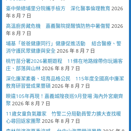
臺中榮總埔里分院攜手檢方 深化醫事倫理教育
2026
年 8 月 7 日
高溫廚房藏危機 嘉義醫院提醒慎防熱中暑傷腎
2026
年 8 月 7 日
埔基「爸爸健康同行」健康促進活動 結合醫療、警
消守護民眾健康與安全
2026 年 8 月 7 日
桃竹苗分署2026暑期遊程 11條在地路線帶你玩遍客
庄、部落與山林
2026 年 8 月 7 日
深化廉潔素養、培育品格公民 115年度全國高中廉潔
教育研習營成果豐碩
2026 年 8 月 7 日
睽違105年再現！嘉義城隍夜巡9月登場 海內外宮廟齊
聚
2026 年 8 月 7 日
11歲女童負氣離家 竹警二分局動員警力擴大查找暖
心尋回返家團聚
2026 年 8 月 7 日