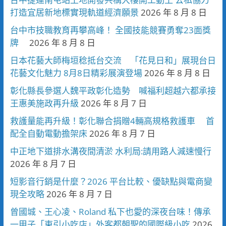
打造宜居新地標實現軌道經濟願景
2026 年 8 月 8 日
台中市技職教育再攀高峰！ 全國技能競賽勇奪23面獎
牌
2026 年 8 月 8 日
日本花藝大師梅垣稔抵台交流 「花見日和」展現台日
花藝文化魅力 8月8日精彩展演登場
2026 年 8 月 8 日
彰化縣長參選人魏平政彰化造勢 喊福利超越六都承接
王惠美施政再升級
2026 年 8 月 7 日
救護量能再升級！彰化聯合捐贈4輛高規格救護車 首
配全自動電動擔架床
2026 年 8 月 7 日
中正地下道排水溝夜間清淤 水利局:請用路人減速慢行
2026 年 8 月 7 日
短影音行銷是什麼？2026 平台比較、優缺點與電商變
現全攻略
2026 年 8 月 7 日
曾國城、王心凌、Roland 私下也愛的深夜台味！傳承
一甲子「東引小吃店」外客都朝聖的國際級小吃
2026