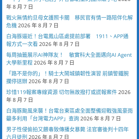
年 8 月 7 日
戰火無情約旦母女護照卡關 移民官有情一路陪伴化解
危機
2026 年 8 月 7 日
白海豚逼近！台電鳳山區處提前部署 1911、APP通
報方式一次看
2026 年 8 月 7 日
每周抽籤展示AI神隊友！ 敏實科大全面邁向AI Agent
大學新里程
2026 年 8 月 7 日
「路不是你的」！騎士大鬧城鎮韌性演習 前鎮警鐵腕
攔停送辦
2026 年 8 月 7 日
珍惜119報案專線資源 切勿無故撥打或謊報案件
2026
年 8 月 7 日
白海豚颱風來襲！台電台東區處全面整備迎戰強風豪雨
籲多利用「台灣電力APP」查詢
2026 年 8 月 7 日
男子性侵偷拍又餵毒致傳播女暴斃 法官審後判十四年
六月徒刑
2026 年 8 月 7 日