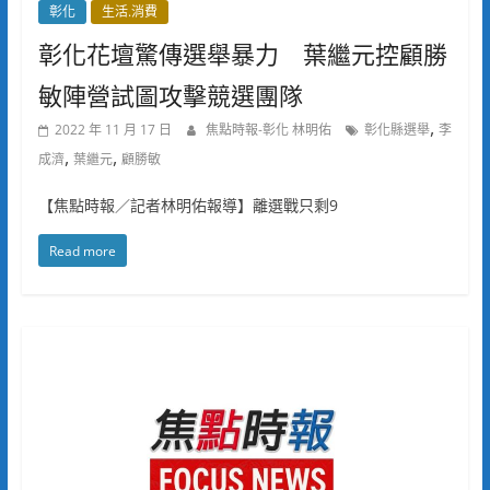
彰化
生活.消費
彰化花壇驚傳選舉暴力 葉繼元控顧勝
敏陣營試圖攻擊競選團隊
,
2022 年 11 月 17 日
焦點時報-彰化 林明佑
彰化縣選舉
李
,
,
成濟
葉繼元
顧勝敏
【焦點時報／記者林明佑報導】離選戰只剩9
Read more