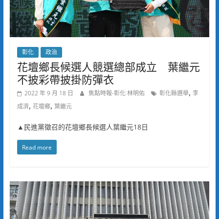
彰化
政治
花壇鄉長候選人競選總部成立 葉繼元
不披彩帶披掛防彈衣
,
2022 年 9 月 18 日
焦點時報-彰化 林明佑
彰化縣選舉
李
,
,
成濟
花壇鄉
葉繼元
▲民進黨徵召的花壇鄉長候選人葉繼元18日
Read more