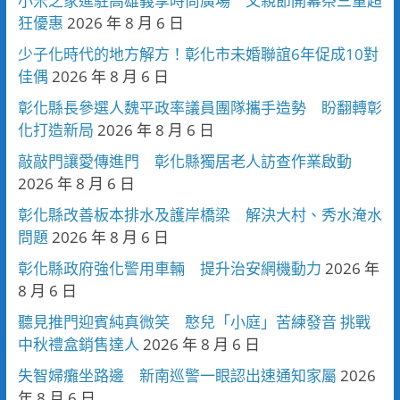
小米之家進駐高雄義享時尚廣場 父親節開幕祭三重超
狂優惠
2026 年 8 月 6 日
少子化時代的地方解方！彰化市未婚聯誼6年促成10對
佳偶
2026 年 8 月 6 日
彰化縣長參選人魏平政率議員團隊攜手造勢 盼翻轉彰
化打造新局
2026 年 8 月 6 日
敲敲門讓愛傳進門 彰化縣獨居老人訪查作業啟動
2026 年 8 月 6 日
彰化縣改善板本排水及護岸橋梁 解決大村、秀水淹水
問題
2026 年 8 月 6 日
彰化縣政府強化警用車輛 提升治安網機動力
2026 年
8 月 6 日
聽見推門迎賓純真微笑 憨兒「小庭」苦練發音 挑戰
中秋禮盒銷售達人
2026 年 8 月 6 日
失智婦癱坐路邊 新南巡警一眼認出速通知家屬
2026
年 8 月 6 日