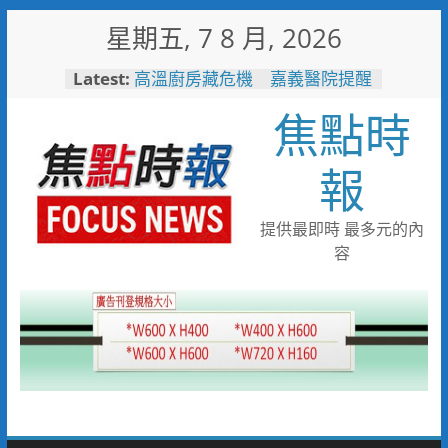
Skip
星期五, 7 8 月, 2026
to
content
Latest:
高溫廚房藏危機 嘉義醫院提醒
慎防熱中暑傷腎
焦點時
珍惜119報案專線資源 切勿無故
撥打或謊報案件
白海豚颱風來襲！台電台東區處
報
全面整備迎戰強風豪雨 籲多利
用「台灣電力APP」查詢
男子性侵偷拍又餵毒致傳播女暴
提供最即時 最多元的內
斃 法官審後判十四年六月徒刑
容
臺中榮總埔里分院攜手檢方 深
化醫事倫理教育