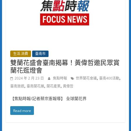
生活.消費
臺南市
雙蘭花盛會臺南揭幕！黃偉哲邀民眾賞
蘭花逛燈會
,
,
2024 年 2 月 23 日
焦點時報
世界蘭花會議
臺南400活動
,
,
,
臺南旅遊
臺南蘭花展
蘭花產業
黃偉哲
【焦點時報/記者蔡宗憲報導】 全球蘭花界
Read more