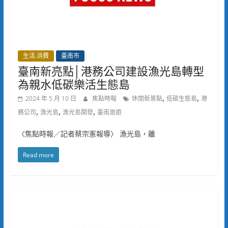
生活.消費
臺南市
臺南新亮點│港務公司建設漁光島轉型
為親水低碳樂活生態島
,
,
2024 年 5 月 10 日
焦點時報
休閒新景點
低碳生態島
港
,
,
,
務公司
漁光島
漁光島開發
臺南旅遊
〈焦點時報／記者蔡宗憲報導〉 漁光島，離
Read more