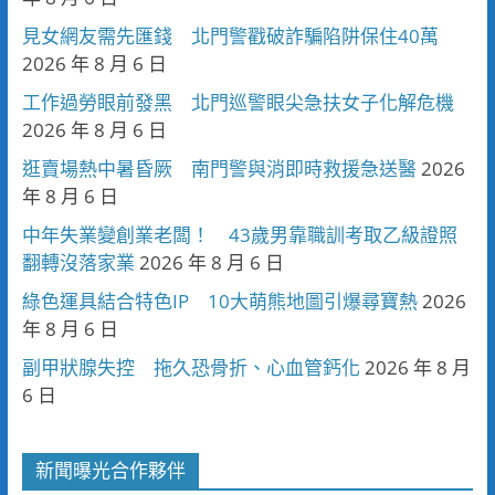
見女網友需先匯錢 北門警戳破詐騙陷阱保住40萬
2026 年 8 月 6 日
工作過勞眼前發黑 北門巡警眼尖急扶女子化解危機
2026 年 8 月 6 日
逛賣場熱中暑昏厥 南門警與消即時救援急送醫
2026
年 8 月 6 日
中年失業變創業老闆！ 43歲男靠職訓考取乙級證照
翻轉沒落家業
2026 年 8 月 6 日
綠色運具結合特色IP 10大萌熊地圖引爆尋寶熱
2026
年 8 月 6 日
副甲狀腺失控 拖久恐骨折、心血管鈣化
2026 年 8 月
6 日
新聞曝光合作夥伴