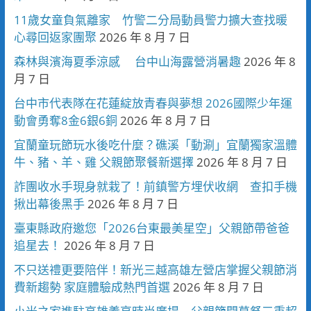
11歲女童負氣離家 竹警二分局動員警力擴大查找暖
心尋回返家團聚
2026 年 8 月 7 日
森林與濱海夏季涼感 台中山海露營消暑趣
2026 年 8
月 7 日
台中市代表隊在花蓮綻放青春與夢想 2026國際少年運
動會勇奪8金6銀6銅
2026 年 8 月 7 日
宜蘭童玩節玩水後吃什麼？礁溪「動涮」宜蘭獨家溫體
牛、豬、羊、雞 父親節聚餐新選擇
2026 年 8 月 7 日
詐團收水手現身就栽了！前鎮警方埋伏收網 查扣手機
揪出幕後黑手
2026 年 8 月 7 日
臺東縣政府邀您「2026台東最美星空」父親節帶爸爸
追星去！
2026 年 8 月 7 日
不只送禮更要陪伴！新光三越高雄左營店掌握父親節消
費新趨勢 家庭體驗成熱門首選
2026 年 8 月 7 日