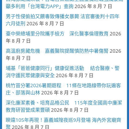
籲多利用「台灣電力APP」查詢
2026 年 8 月 7 日
男子性侵偷拍又餵毒致傳播女暴斃 法官審後判十四年
六月徒刑
2026 年 8 月 7 日
臺中榮總埔里分院攜手檢方 深化醫事倫理教育
2026
年 8 月 7 日
高溫廚房藏危機 嘉義醫院提醒慎防熱中暑傷腎
2026
年 8 月 7 日
埔基「爸爸健康同行」健康促進活動 結合醫療、警
消守護民眾健康與安全
2026 年 8 月 7 日
桃竹苗分署2026暑期遊程 11條在地路線帶你玩遍客
庄、部落與山林
2026 年 8 月 7 日
深化廉潔素養、培育品格公民 115年度全國高中廉潔
教育研習營成果豐碩
2026 年 8 月 7 日
睽違105年再現！嘉義城隍夜巡9月登場 海內外宮廟齊
聚
2026 年 8 月 7 日