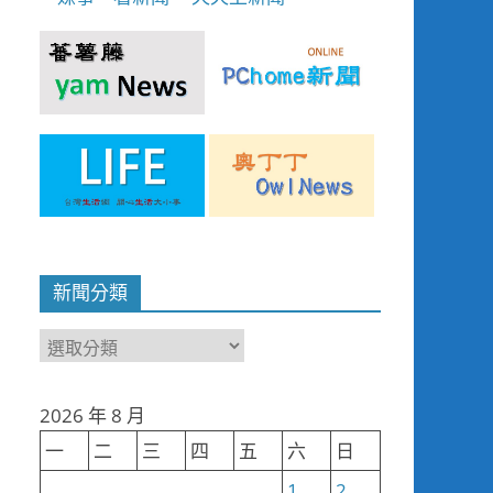
新聞分類
新
聞
分
2026 年 8 月
類
一
二
三
四
五
六
日
1
2