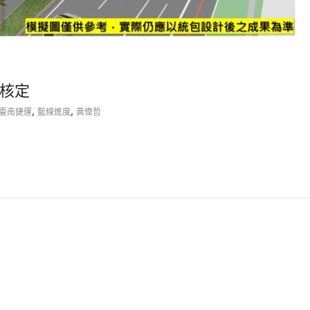
核定
,
,
臺南捷運
藍線進度
黃偉哲