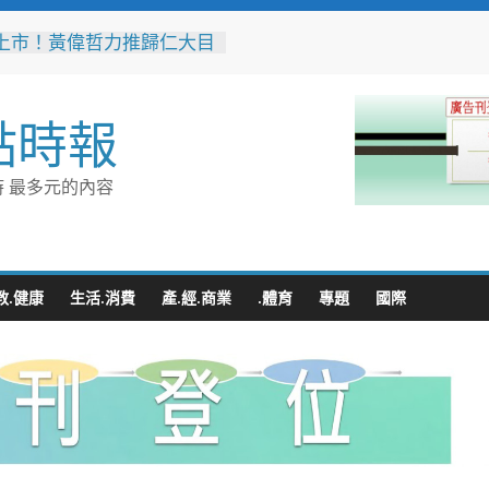
上市！黃偉哲力推歸仁大目
，邀全民體驗採果樂兼做公
高雄機廠變身全台最大免費
點時報
 陳其邁:保存百年產業記
車醫院」變身親子天堂！高
 最多元的內容
子遊樂園開幕首日人潮爆棚
雄親子樂園」爆紅！全臺最
費園區首日吸三萬人朝聖
突破4,000人次
無心成於熱愛 王貴嬋現代
教.健康
生活.消費
產.經.商業
.體育
專題
國際
個展