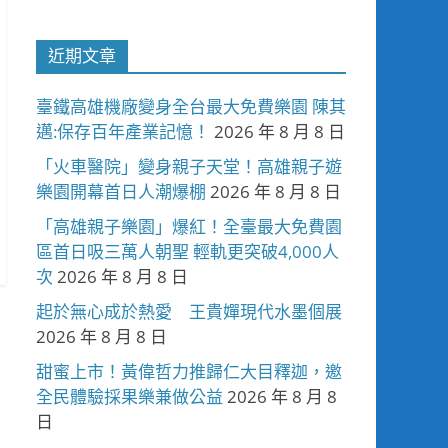
近期文章
臺鐵高雄機廠變身全台最大免費樂園 陳其
邁:保存百年產業記憶！
2026 年 8 月 8 日
「火車醫院」變身親子天堂！高雄親子遊
樂園開幕首日人潮爆棚
2026 年 8 月 8 日
「高雄親子樂園」爆紅！全臺最大免費園
區首日吸三萬人朝聖 輕軌更突破4,000人
次
2026 年 8 月 8 日
起於無心成於熱愛 王貴嬋現代水墨個展
2026 年 8 月 8 日
甜蜜上市！黃偉哲力推歸仁大目釋迦，邀
全民體驗採果樂兼做公益
2026 年 8 月 8
日