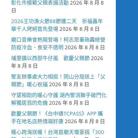
彰化市模範父親表揚活動
2026 年 8 月 8
日
2026王功漁火節88節連二天 祈福嘉年
華千人烤蚵首先登場
2026 年 8 月 8 日
廟口音樂會熱鬧登場！柯志恩重砲轟綠營
防疫冷血、食安不透明
2026 年 8 月 8 日
埔里鎮以西部牛仔風 歡慶父親節
2026
年 8 月 8 日
警友辦事處大力相挺！岡山分局送上「父
親節」暖心祝福
2026 年 8 月 8 日
守望相助的暖心守護 湖內警消聯手破門化
解獨居翁的危機
2026 年 8 月 8 日
歡慶父親節！《台中通TCPASS》APP 攜
手在地名店熱情端好康
2026 年 8 月 8 日
暖心跨海送暖！台灣首廟天壇豪捐「300