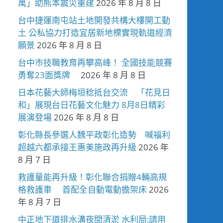
萬」助熊本震災重建
2026 年 8 月 8 日
台中捷運南屯站土地開發共構大樓開工動
土 公私協力打造宜居新地標實現軌道經濟
願景
2026 年 8 月 8 日
台中市技職教育再攀高峰！ 全國技能競賽
勇奪23面獎牌
2026 年 8 月 8 日
日本花藝大師梅垣稔抵台交流 「花見日
和」展現台日花藝文化魅力 8月8日精彩
展演登場
2026 年 8 月 8 日
彰化縣長參選人魏平政彰化造勢 喊福利
超越六都承接王惠美施政再升級
2026 年
8 月 7 日
救護量能再升級！彰化聯合捐贈4輛高規
格救護車 首配全自動電動擔架床
2026
年 8 月 7 日
中正地下道排水溝夜間清淤 水利局:請用