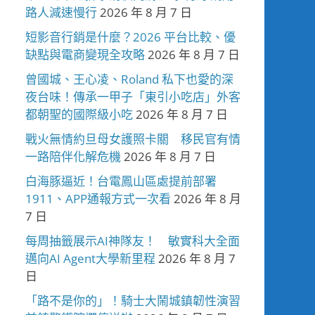
路人減速慢行
2026 年 8 月 7 日
短影音行銷是什麼？2026 平台比較、優
缺點與電商變現全攻略
2026 年 8 月 7 日
曾國城、王心凌、Roland 私下也愛的深
夜台味！傳承一甲子「東引小吃店」外客
都朝聖的國際級小吃
2026 年 8 月 7 日
戰火無情約旦母女護照卡關 移民官有情
一路陪伴化解危機
2026 年 8 月 7 日
白海豚逼近！台電鳳山區處提前部署
1911、APP通報方式一次看
2026 年 8 月
7 日
每周抽籤展示AI神隊友！ 敏實科大全面
邁向AI Agent大學新里程
2026 年 8 月 7
日
「路不是你的」！騎士大鬧城鎮韌性演習