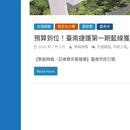
台灣線報
地方大小事
墨新聞
臺南市
預算到位！臺南捷運第一期藍線獲
,
,
2026 年 7 月 3 日
焦點時報
交通建設
市政工程
【焦點時報／記者蔡宗憲報導】臺南市民引頸
Read more