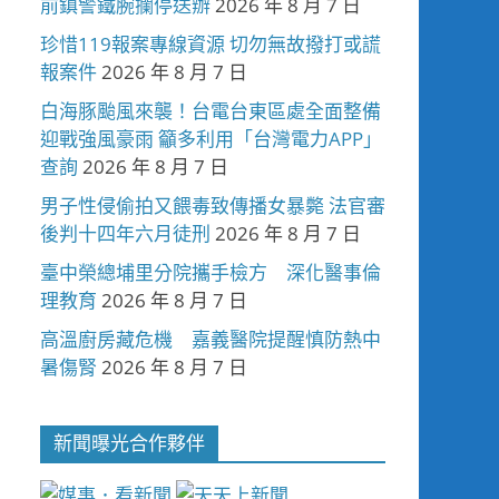
前鎮警鐵腕攔停送辦
2026 年 8 月 7 日
珍惜119報案專線資源 切勿無故撥打或謊
報案件
2026 年 8 月 7 日
白海豚颱風來襲！台電台東區處全面整備
迎戰強風豪雨 籲多利用「台灣電力APP」
查詢
2026 年 8 月 7 日
男子性侵偷拍又餵毒致傳播女暴斃 法官審
後判十四年六月徒刑
2026 年 8 月 7 日
臺中榮總埔里分院攜手檢方 深化醫事倫
理教育
2026 年 8 月 7 日
高溫廚房藏危機 嘉義醫院提醒慎防熱中
暑傷腎
2026 年 8 月 7 日
新聞曝光合作夥伴