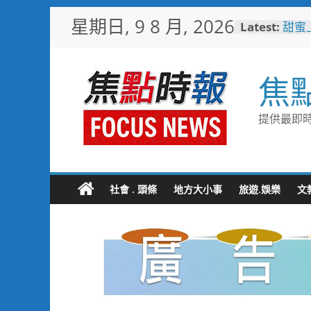
Skip
星期日, 9 8 月, 2026
Latest:
甜蜜
to
釋迦
content
益
臺鐵
焦
樂園
憶！
「火
提供最即時
雄親
「高
大免
輕軌更
起於
社會 . 頭條
地方大小事
旅遊.娛樂
文
水墨