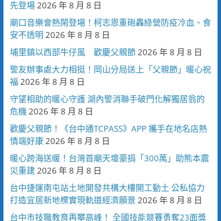
先登場
2026 年 8 月 8 日
廟口音樂會熱鬧登場！柯志恩重砲轟綠營防疫冷血、食
安不透明
2026 年 8 月 8 日
埔里鎮以西部牛仔風 歡慶父親節
2026 年 8 月 8 日
警友辦事處大力相挺！岡山分局送上「父親節」暖心祝
福
2026 年 8 月 8 日
守望相助的暖心守護 湖內警消聯手破門化解獨居翁的
危機
2026 年 8 月 8 日
歡慶父親節！《台中通TCPASS》APP 攜手在地名店熱
情端好康
2026 年 8 月 8 日
暖心跨海送暖！台灣首廟天壇豪捐「300萬」助熊本震
災重建
2026 年 8 月 8 日
台中捷運南屯站土地開發共構大樓開工動土 公私協力
打造宜居新地標實現軌道經濟願景
2026 年 8 月 8 日
台中市技職教育再攀高峰！ 全國技能競賽勇奪23面獎