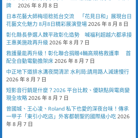
牌
2026 年 8 月 8 日
日本花藝大師梅垣稔抵台交流 「花見日和」展現台日
花藝文化魅力 8月8日精彩展演登場
2026 年 8 月 8 日
彰化縣長參選人魏平政彰化造勢 喊福利超越六都承接
王惠美施政再升級
2026 年 8 月 7 日
救護量能再升級！彰化聯合捐贈4輛高規格救護車 首
配全自動電動擔架床
2026 年 8 月 7 日
中正地下道排水溝夜間清淤 水利局:請用路人減速慢行
2026 年 8 月 7 日
短影音行銷是什麼？2026 平台比較、優缺點與電商變
現全攻略
2026 年 8 月 7 日
曾國城、王心凌、Roland 私下也愛的深夜台味！傳承
一甲子「東引小吃店」外客都朝聖的國際級小吃
2026
年 8 月 7 日