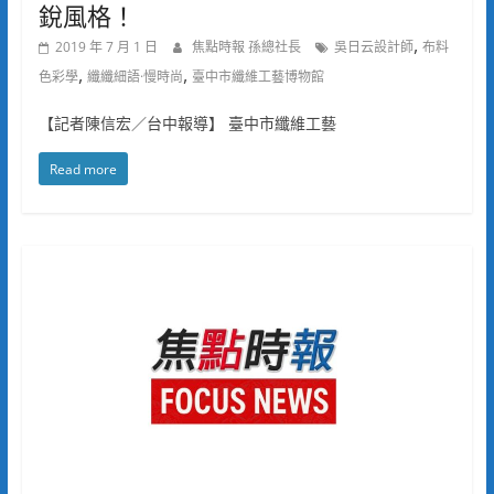
銳風格！
,
2019 年 7 月 1 日
焦點時報 孫總社長
吳日云設計師
布料
,
,
色彩學
纖纖細語·慢時尚
臺中市纖維工藝博物館
【記者陳信宏／台中報導】 臺中市纖維工藝
Read more