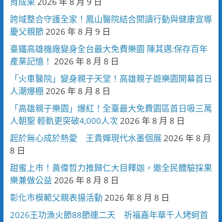
育成果
2026 年 8 月 9 日
跨域整合守護全家！鳳山醫院結合閱讀行動與健康宣導
慶父親節
2026 年 8 月 9 日
臺鐵高雄機廠變身全台最大免費樂園 陳其邁:保存百年
產業記憶！
2026 年 8 月 8 日
「火車醫院」變身親子天堂！高雄親子遊樂園開幕首日
人潮爆棚
2026 年 8 月 8 日
「高雄親子樂園」爆紅！全臺最大免費園區首日吸三萬
人朝聖 輕軌更突破4,000人次
2026 年 8 月 8 日
起於無心成於熱愛 王貴嬋現代水墨個展
2026 年 8 月
8 日
甜蜜上市！黃偉哲力推歸仁大目釋迦，邀全民體驗採果
樂兼做公益
2026 年 8 月 8 日
彰化市模範父親表揚活動
2026 年 8 月 8 日
2026王功漁火節88節連二天 祈福嘉年華千人烤蚵首