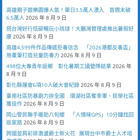
高雄親子遊樂園爆人氣！單日3.5萬人湧入 首週末破
6.5萬人
2026 年 8 月 9 日
搭台灣好行低碳暢玩小琉球！大鵬灣管理處推出暑假好
康
2026 年 8 月 9 日
高雄4,599件作品傳遞拒毒信念 「2026港都反毒盃」
用畫筆打造兒童防毒力
2026 年 8 月 9 日
498位大專青年返鄉 彰化暑期工讀營隊結業
2026 年
8 月 9 日
彰化縣運會6項10人破大會紀錄
2026 年 8 月 9 日
臺南社區防暴劇力拚全國 環湖社區奪季軍、民榮社區
獲佳作
2026 年 8 月 9 日
岡山警民聯手暖助八旬嬤 「人情味GPS」10分鐘找回
返家路
2026 年 8 月 9 日
跨國並肩彩排激盪爵士新火花 展現台中市爵士人才培