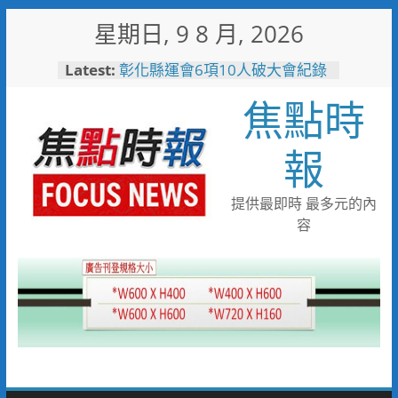
Skip
星期日, 9 8 月, 2026
to
content
Latest:
彰化縣運會6項10人破大會紀錄
高雄親子遊樂園爆人氣！單日
焦點時
3.5萬人湧入 首週末破6.5萬人
搭台灣好行低碳暢玩小琉球！大
鵬灣管理處推出暑假好康
報
高雄4,599件作品傳遞拒毒信
念 「2026港都反毒盃」用畫
筆打造兒童防毒力
提供最即時 最多元的內
498位大專青年返鄉 彰化暑期
容
工讀營隊結業