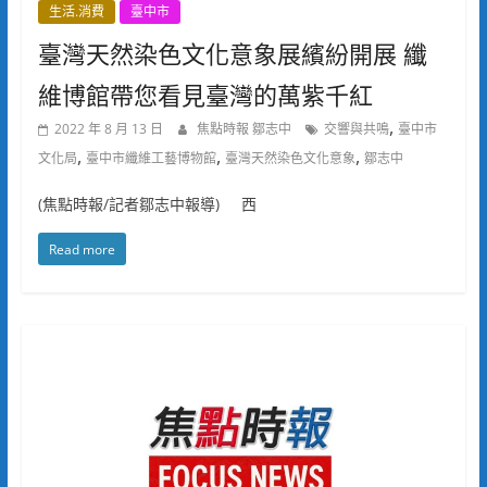
生活.消費
臺中市
臺灣天然染色文化意象展繽紛開展 纖
維博館帶您看見臺灣的萬紫千紅
,
2022 年 8 月 13 日
焦點時報 鄒志中
交響與共鳴
臺中市
,
,
,
文化局
臺中市纖維工藝博物館
臺灣天然染色文化意象
鄒志中
(焦點時報/記者鄒志中報導) 西
Read more