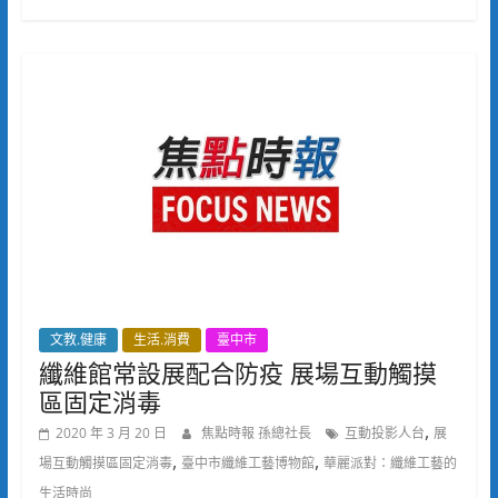
文教.健康
生活.消費
臺中市
纖維館常設展配合防疫 展場互動觸摸
區固定消毒
,
2020 年 3 月 20 日
焦點時報 孫總社長
互動投影人台
展
,
,
場互動觸摸區固定消毒
臺中市纖維工藝博物館
華麗派對：纖維工藝的
生活時尚