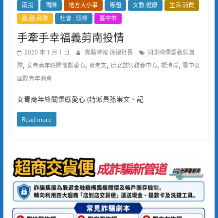
南投
國際
地方大小事
專題
文教.健康
生活.消費
產.經.商業
社會 . 頭條
臺中市
手牽手幸福義剪南投情
2020 年 1 月 1 日
焦點時報 孫總社長
同李映儒愛義剪團
,
,
,
,
,
隊
女青商年終關懷獻愛心
孫崇文
德安啟智教養中心
楊清瑜
臺中女
國際青年商會
女青商年終關懷獻愛心 (特派員孫崇文、記
Read more