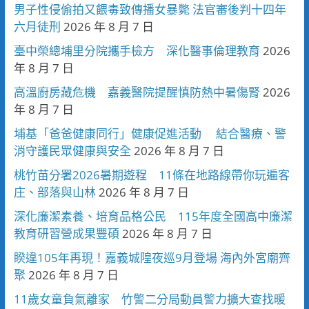
男子性侵偷拍又餵毒致傳播女暴斃 法官審後判十四年
六月徒刑
2026 年 8 月 7 日
臺中榮總埔里分院攜手檢方 深化醫事倫理教育
2026
年 8 月 7 日
高溫廚房藏危機 嘉義醫院提醒慎防熱中暑傷腎
2026
年 8 月 7 日
埔基「爸爸健康同行」健康促進活動 結合醫療、警
消守護民眾健康與安全
2026 年 8 月 7 日
桃竹苗分署2026暑期遊程 11條在地路線帶你玩遍客
庄、部落與山林
2026 年 8 月 7 日
深化廉潔素養、培育品格公民 115年度全國高中廉潔
教育研習營成果豐碩
2026 年 8 月 7 日
睽違105年再現！嘉義城隍夜巡9月登場 海內外宮廟齊
聚
2026 年 8 月 7 日
11歲女童負氣離家 竹警二分局動員警力擴大查找暖