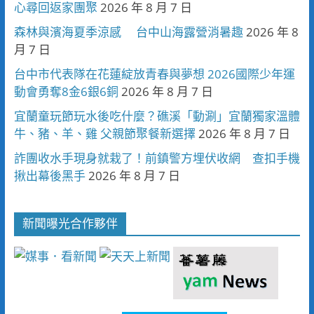
心尋回返家團聚
2026 年 8 月 7 日
森林與濱海夏季涼感 台中山海露營消暑趣
2026 年 8
月 7 日
台中市代表隊在花蓮綻放青春與夢想 2026國際少年運
動會勇奪8金6銀6銅
2026 年 8 月 7 日
宜蘭童玩節玩水後吃什麼？礁溪「動涮」宜蘭獨家溫體
牛、豬、羊、雞 父親節聚餐新選擇
2026 年 8 月 7 日
詐團收水手現身就栽了！前鎮警方埋伏收網 查扣手機
揪出幕後黑手
2026 年 8 月 7 日
新聞曝光合作夥伴