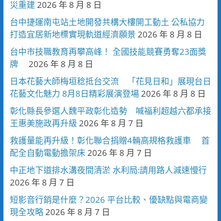
災重建
2026 年 8 月 8 日
台中捷運南屯站土地開發共構大樓開工動土 公私協力
打造宜居新地標實現軌道經濟願景
2026 年 8 月 8 日
台中市技職教育再攀高峰！ 全國技能競賽勇奪23面獎
牌
2026 年 8 月 8 日
日本花藝大師梅垣稔抵台交流 「花見日和」展現台日
花藝文化魅力 8月8日精彩展演登場
2026 年 8 月 8 日
彰化縣長參選人魏平政彰化造勢 喊福利超越六都承接
王惠美施政再升級
2026 年 8 月 7 日
救護量能再升級！彰化聯合捐贈4輛高規格救護車 首
配全自動電動擔架床
2026 年 8 月 7 日
中正地下道排水溝夜間清淤 水利局:請用路人減速慢行
2026 年 8 月 7 日
短影音行銷是什麼？2026 平台比較、優缺點與電商變
現全攻略
2026 年 8 月 7 日