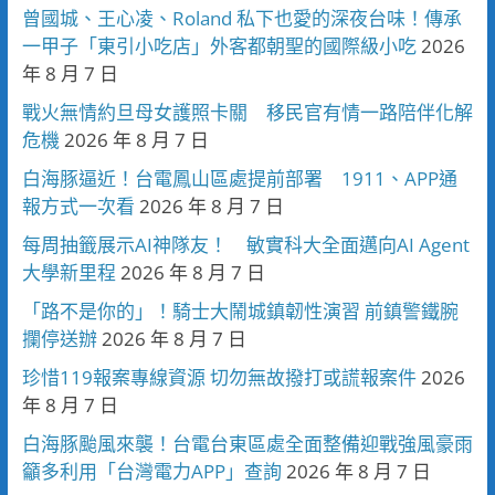
曾國城、王心凌、Roland 私下也愛的深夜台味！傳承
一甲子「東引小吃店」外客都朝聖的國際級小吃
2026
年 8 月 7 日
戰火無情約旦母女護照卡關 移民官有情一路陪伴化解
危機
2026 年 8 月 7 日
白海豚逼近！台電鳳山區處提前部署 1911、APP通
報方式一次看
2026 年 8 月 7 日
每周抽籤展示AI神隊友！ 敏實科大全面邁向AI Agent
大學新里程
2026 年 8 月 7 日
「路不是你的」！騎士大鬧城鎮韌性演習 前鎮警鐵腕
攔停送辦
2026 年 8 月 7 日
珍惜119報案專線資源 切勿無故撥打或謊報案件
2026
年 8 月 7 日
白海豚颱風來襲！台電台東區處全面整備迎戰強風豪雨
籲多利用「台灣電力APP」查詢
2026 年 8 月 7 日