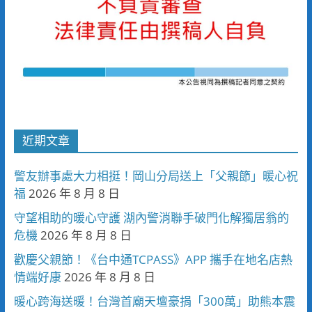
近期文章
警友辦事處大力相挺！岡山分局送上「父親節」暖心祝
福
2026 年 8 月 8 日
守望相助的暖心守護 湖內警消聯手破門化解獨居翁的
危機
2026 年 8 月 8 日
歡慶父親節！《台中通TCPASS》APP 攜手在地名店熱
情端好康
2026 年 8 月 8 日
暖心跨海送暖！台灣首廟天壇豪捐「300萬」助熊本震