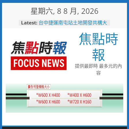
Skip
星期六, 8 8 月, 2026
to
content
Latest:
台中捷運南屯站土地開發共構大
樓開工動土 公私協力打造宜居
焦點時
新地標實現軌道經濟願景
警友辦事處大力相挺！岡山分局
送上「父親節」暖心祝福
報
守望相助的暖心守護 湖內警消
聯手破門化解獨居翁的危機
歡慶父親節！《台中通
提供最即時 最多元的內
TCPASS》APP 攜手在地名店熱
容
情端好康
暖心跨海送暖！台灣首廟天壇豪
捐「300萬」助熊本震災重建