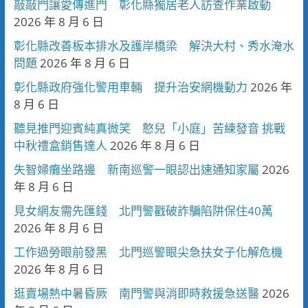
敲敲門讓愛傳進門 彰化縣獨居老人訪查作業啟動
2026 年 8 月 6 日
彰化縣改善板本排水及護岸橋梁 解決大村、秀水淹水
問題
2026 年 8 月 6 日
彰化縣政府強化警用車輛 提升治安網機動力
2026 年
8 月 6 日
聽見推門迎賓純真微笑 憨兒「小庭」苦練發音 挑戰
中秋禮盒銷售達人
2026 年 8 月 6 日
失智婦癱坐路邊 新南巡警一眼認出速通知家屬
2026
年 8 月 6 日
見女網友需先匯錢 北門警戳破詐騙陷阱保住40萬
2026 年 8 月 6 日
工作過勞眼前發黑 北門巡警眼尖急扶女子化解危機
2026 年 8 月 6 日
逛賣場熱中暑昏厥 南門警與消即時救援急送醫
2026