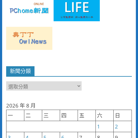
新聞分類
新
聞
分
2026 年 8 月
類
一
二
三
四
五
六
日
1
2
3
4
5
6
7
8
9