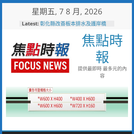
Skip
星期五, 7 8 月, 2026
to
content
Latest:
彰化縣改善板本排水及護岸橋
梁 解決大村、秀水淹水問題
焦點時
小米之家進駐高雄義享時尚廣
場 父親節開幕祭三重超狂優惠
少子化時代的地方解方！彰化市
報
未婚聯誼6年促成10對佳偶
彰化縣長參選人魏平政率議員團
隊攜手造勢 盼翻轉彰化打造新
提供最即時 最多元的內
局
容
敲敲門讓愛傳進門 彰化縣獨居
老人訪查作業啟動