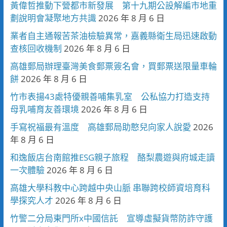
黃偉哲推動下營都市新發展 第十九期公設解編市地重
劃說明會凝聚地方共識
2026 年 8 月 6 日
業者自主通報苦茶油檢驗異常，嘉義縣衛生局迅速啟動
查核回收機制
2026 年 8 月 6 日
高雄郵局辦理臺灣美食郵票簽名會，買郵票送限量車輪
餅
2026 年 8 月 6 日
竹市表揚43處特優親善哺集乳室 公私協力打造支持
母乳哺育友善環境
2026 年 8 月 6 日
手寫祝福最有溫度 高雄郵局助憨兒向家人說愛
2026
年 8 月 6 日
和逸飯店台南館推ESG親子旅程 酪梨農遊與府城走讀
一次體驗
2026 年 8 月 6 日
高雄大學科教中心跨越中央山脈 串聯跨校師資培育科
學探究人才
2026 年 8 月 6 日
竹警二分局東門所x中國信託 宣導虛擬貨幣防詐守護