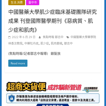
生活.消費
臺中市
中國醫藥大學肌少症臨床基礎團隊研究
成果 刊登國際醫學期刊《惡病質、肌
少症和肌肉》
2022 年 6 月 29 日
焦點時報 鄒志中
中國醫藥大學藥學院
,
,
,
,
林香汶教授
中藥牡丹皮
肌少症
肌肉萎縮
鄒志中
(焦點時報/記者鄒志中報導) 銀髮族
Read more