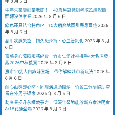
年 8 月 6 日
中年失業變創業老闆！ 43歲男靠職訓考取乙級證照
翻轉沒落家業
2026 年 8 月 6 日
綠色運具結合特色IP 10大萌熊地圖引爆尋寶熱
2026
年 8 月 6 日
副甲狀腺失控 拖久恐骨折、心血管鈣化
2026 年 8 月
6 日
籌募身心障礙服務經費 竹市仁愛社福攜手4大名店發
起2026中秋義賣
2026 年 8 月 6 日
嘉市10隻大白熊萌登場 帶你解鎖城市新玩法
2026 年
8 月 6 日
耐心勸導卸心防、同理溝通助團聚 竹警二分局協助滯
留在外男子返家
2026 年 8 月 6 日
助產業提升永續競爭力 低碳化暨節能診斷方案說明會
8/18花蓮登場
2026 年 8 月 6 日