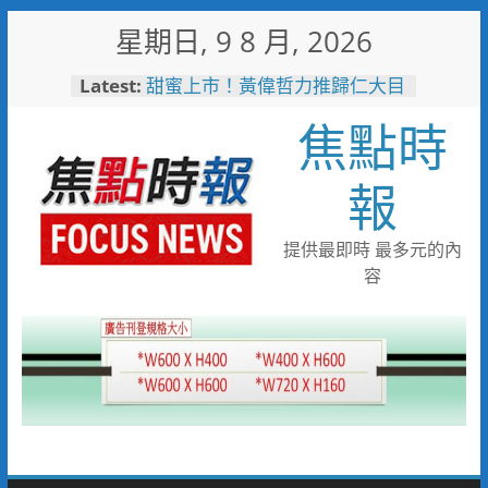
Skip
星期日, 9 8 月, 2026
to
content
Latest:
甜蜜上市！黃偉哲力推歸仁大目
釋迦，邀全民體驗採果樂兼做公
焦點時
益
臺鐵高雄機廠變身全台最大免費
樂園 陳其邁:保存百年產業記
報
憶！
「火車醫院」變身親子天堂！高
雄親子遊樂園開幕首日人潮爆棚
提供最即時 最多元的內
「高雄親子樂園」爆紅！全臺最
容
大免費園區首日吸三萬人朝聖
輕軌更突破4,000人次
起於無心成於熱愛 王貴嬋現代
水墨個展