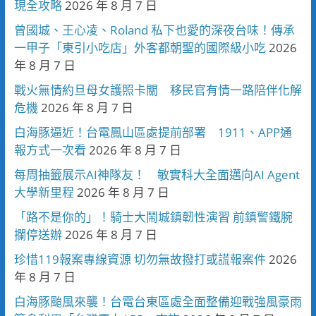
現全攻略
2026 年 8 月 7 日
曾國城、王心凌、Roland 私下也愛的深夜台味！傳承
一甲子「東引小吃店」外客都朝聖的國際級小吃
2026
年 8 月 7 日
戰火無情約旦母女護照卡關 移民官有情一路陪伴化解
危機
2026 年 8 月 7 日
白海豚逼近！台電鳳山區處提前部署 1911、APP通
報方式一次看
2026 年 8 月 7 日
每周抽籤展示AI神隊友！ 敏實科大全面邁向AI Agent
大學新里程
2026 年 8 月 7 日
「路不是你的」！騎士大鬧城鎮韌性演習 前鎮警鐵腕
攔停送辦
2026 年 8 月 7 日
珍惜119報案專線資源 切勿無故撥打或謊報案件
2026
年 8 月 7 日
白海豚颱風來襲！台電台東區處全面整備迎戰強風豪雨