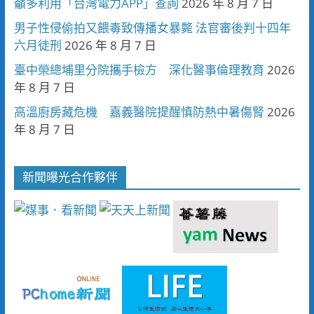
籲多利用「台灣電力APP」查詢
2026 年 8 月 7 日
男子性侵偷拍又餵毒致傳播女暴斃 法官審後判十四年
六月徒刑
2026 年 8 月 7 日
臺中榮總埔里分院攜手檢方 深化醫事倫理教育
2026
年 8 月 7 日
高溫廚房藏危機 嘉義醫院提醒慎防熱中暑傷腎
2026
年 8 月 7 日
新聞曝光合作夥伴