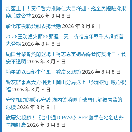
甜蜜上市！黃偉哲力推歸仁大目釋迦，邀全民體驗採果
樂兼做公益
2026 年 8 月 8 日
彰化市模範父親表揚活動
2026 年 8 月 8 日
2026王功漁火節88節連二天 祈福嘉年華千人烤蚵首
先登場
2026 年 8 月 8 日
廟口音樂會熱鬧登場！柯志恩重砲轟綠營防疫冷血、食
安不透明
2026 年 8 月 8 日
埔里鎮以西部牛仔風 歡慶父親節
2026 年 8 月 8 日
警友辦事處大力相挺！岡山分局送上「父親節」暖心祝
福
2026 年 8 月 8 日
守望相助的暖心守護 湖內警消聯手破門化解獨居翁的
危機
2026 年 8 月 8 日
歡慶父親節！《台中通TCPASS》APP 攜手在地名店熱
情端好康
2026 年 8 月 8 日