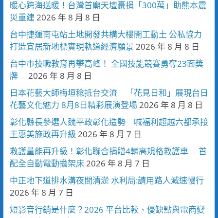
暖心跨海送暖！台灣首廟天壇豪捐「300萬」助熊本震
災重建
2026 年 8 月 8 日
台中捷運南屯站土地開發共構大樓開工動土 公私協力
打造宜居新地標實現軌道經濟願景
2026 年 8 月 8 日
台中市技職教育再攀高峰！ 全國技能競賽勇奪23面獎
牌
2026 年 8 月 8 日
日本花藝大師梅垣稔抵台交流 「花見日和」展現台日
花藝文化魅力 8月8日精彩展演登場
2026 年 8 月 8 日
彰化縣長參選人魏平政彰化造勢 喊福利超越六都承接
王惠美施政再升級
2026 年 8 月 7 日
救護量能再升級！彰化聯合捐贈4輛高規格救護車 首
配全自動電動擔架床
2026 年 8 月 7 日
中正地下道排水溝夜間清淤 水利局:請用路人減速慢行
2026 年 8 月 7 日
短影音行銷是什麼？2026 平台比較、優缺點與電商變