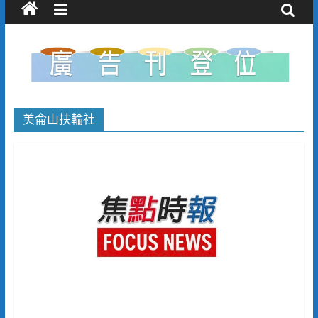
美侖山扶輪社