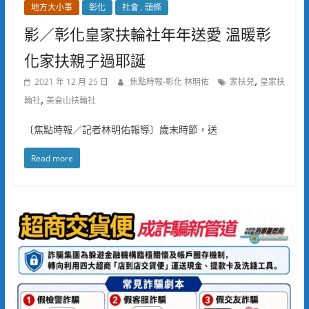
地方大小事
彰化
社會 . 頭條
影／彰化皇家扶輪社年年送愛 溫暖彰
化家扶親子過耶誕
,
2021 年 12 月 25 日
焦點時報-彰化 林明佑
家扶兒
皇家扶
,
輪社
美侖山扶輪社
〔焦點時報／記者林明佑報導〕歲末時節，送
Read more