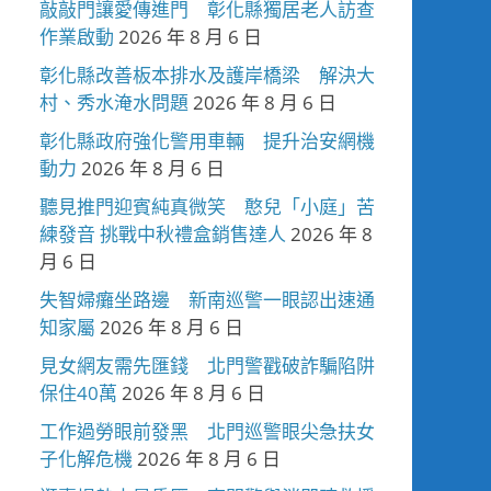
敲敲門讓愛傳進門 彰化縣獨居老人訪查
作業啟動
2026 年 8 月 6 日
彰化縣改善板本排水及護岸橋梁 解決大
村、秀水淹水問題
2026 年 8 月 6 日
彰化縣政府強化警用車輛 提升治安網機
動力
2026 年 8 月 6 日
聽見推門迎賓純真微笑 憨兒「小庭」苦
練發音 挑戰中秋禮盒銷售達人
2026 年 8
月 6 日
失智婦癱坐路邊 新南巡警一眼認出速通
知家屬
2026 年 8 月 6 日
見女網友需先匯錢 北門警戳破詐騙陷阱
保住40萬
2026 年 8 月 6 日
工作過勞眼前發黑 北門巡警眼尖急扶女
子化解危機
2026 年 8 月 6 日