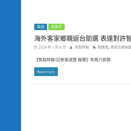
政治
高雄市
海外客家鄉親返台助選 表達對許
,
2024 年 1 月 8 日
焦點時報
助選團
客家信賴後
【焦點時報/記者張淑慧 報導】本周六即將
Read more