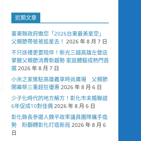
近期文章
臺東縣政府邀您「2026台東最美星空」
父親節帶爸爸追星去！
2026 年 8 月 7 日
不只送禮更要陪伴！新光三越高雄左營店
掌握父親節消費新趨勢 家庭體驗成熱門首
選
2026 年 8 月 7 日
小米之家進駐高雄義享時尚廣場 父親節
開幕祭三重超狂優惠
2026 年 8 月 6 日
少子化時代的地方解方！彰化市未婚聯誼
6年促成10對佳偶
2026 年 8 月 6 日
彰化縣長參選人魏平政率議員團隊攜手造
勢 盼翻轉彰化打造新局
2026 年 8 月 6
日