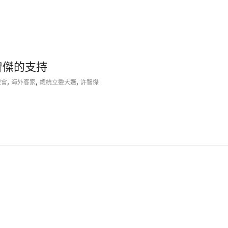
智傑的支持
,
,
,
援會
海外客家
總統立委大選
許智傑