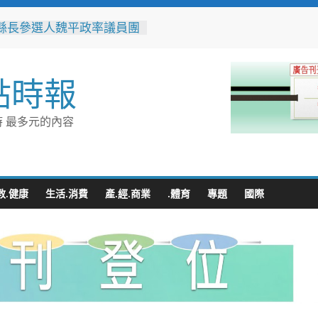
縣長參選人魏平政率議員團
手造勢 盼翻轉彰化打造新
縣政府邀您「2026台東最
點時報
空」父親節帶爸爸追星去！
送禮更要陪伴！新光三越高
營店掌握父親節消費新趨勢
 最多元的內容
體驗成熱門首選
之家進駐高雄義享時尚廣
父親節開幕祭三重超狂優惠
化時代的地方解方！彰化市
聯誼6年促成10對佳偶
教.健康
生活.消費
產.經.商業
.體育
專題
國際