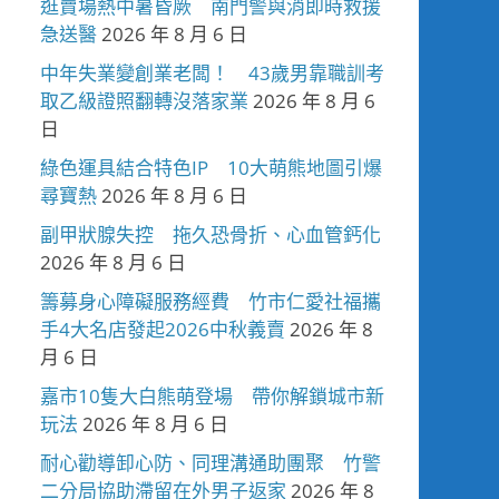
逛賣場熱中暑昏厥 南門警與消即時救援
急送醫
2026 年 8 月 6 日
中年失業變創業老闆！ 43歲男靠職訓考
取乙級證照翻轉沒落家業
2026 年 8 月 6
日
綠色運具結合特色IP 10大萌熊地圖引爆
尋寶熱
2026 年 8 月 6 日
副甲狀腺失控 拖久恐骨折、心血管鈣化
2026 年 8 月 6 日
籌募身心障礙服務經費 竹市仁愛社福攜
手4大名店發起2026中秋義賣
2026 年 8
月 6 日
嘉市10隻大白熊萌登場 帶你解鎖城市新
玩法
2026 年 8 月 6 日
耐心勸導卸心防、同理溝通助團聚 竹警
二分局協助滯留在外男子返家
2026 年 8