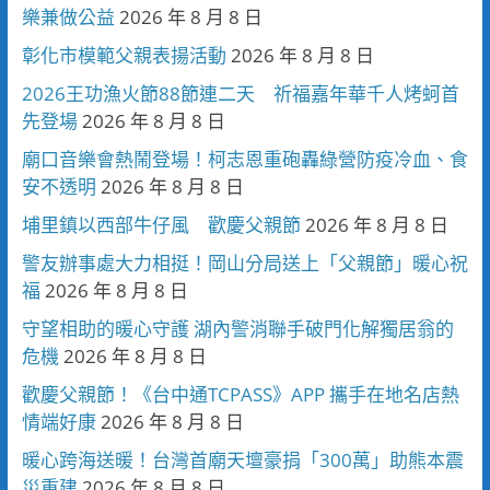
樂兼做公益
2026 年 8 月 8 日
彰化市模範父親表揚活動
2026 年 8 月 8 日
2026王功漁火節88節連二天 祈福嘉年華千人烤蚵首
先登場
2026 年 8 月 8 日
廟口音樂會熱鬧登場！柯志恩重砲轟綠營防疫冷血、食
安不透明
2026 年 8 月 8 日
埔里鎮以西部牛仔風 歡慶父親節
2026 年 8 月 8 日
警友辦事處大力相挺！岡山分局送上「父親節」暖心祝
福
2026 年 8 月 8 日
守望相助的暖心守護 湖內警消聯手破門化解獨居翁的
危機
2026 年 8 月 8 日
歡慶父親節！《台中通TCPASS》APP 攜手在地名店熱
情端好康
2026 年 8 月 8 日
暖心跨海送暖！台灣首廟天壇豪捐「300萬」助熊本震
災重建
2026 年 8 月 8 日