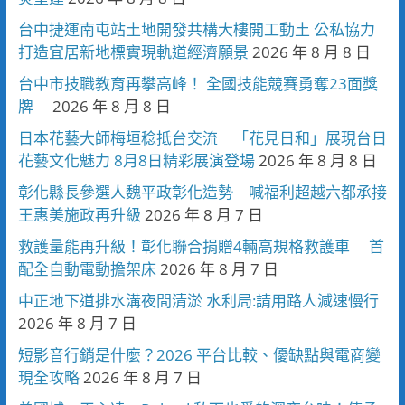
台中捷運南屯站土地開發共構大樓開工動土 公私協力
打造宜居新地標實現軌道經濟願景
2026 年 8 月 8 日
台中市技職教育再攀高峰！ 全國技能競賽勇奪23面獎
牌
2026 年 8 月 8 日
日本花藝大師梅垣稔抵台交流 「花見日和」展現台日
花藝文化魅力 8月8日精彩展演登場
2026 年 8 月 8 日
彰化縣長參選人魏平政彰化造勢 喊福利超越六都承接
王惠美施政再升級
2026 年 8 月 7 日
救護量能再升級！彰化聯合捐贈4輛高規格救護車 首
配全自動電動擔架床
2026 年 8 月 7 日
中正地下道排水溝夜間清淤 水利局:請用路人減速慢行
2026 年 8 月 7 日
短影音行銷是什麼？2026 平台比較、優缺點與電商變
現全攻略
2026 年 8 月 7 日