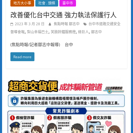
地方大小事
社會 . 頭條
臺中市
改善優化台中交通 強力執法保護行人
2023 年 3 月 28 日
焦點時報 鄒志中
台中市道路交通安全
,
,
,
,
督導會報
梨山幸福巴士
笑臉鈴鐺服務燈
綠巨人
鄒志中
(焦點時報/記者鄒志中報導) 台中
Read more