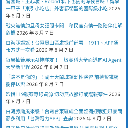
曾國城、王心凌、Roland 私下也愛的深夜台味！傳承
一甲子「東引小吃店」外客都朝聖的國際級小吃
2026
年 8 月 7 日
戰火無情約旦母女護照卡關 移民官有情一路陪伴化解
危機
2026 年 8 月 7 日
白海豚逼近！台電鳳山區處提前部署 1911、APP通
報方式一次看
2026 年 8 月 7 日
每周抽籤展示AI神隊友！ 敏實科大全面邁向AI Agent
大學新里程
2026 年 8 月 7 日
「路不是你的」！騎士大鬧城鎮韌性演習 前鎮警鐵腕
攔停送辦
2026 年 8 月 7 日
珍惜119報案專線資源 切勿無故撥打或謊報案件
2026
年 8 月 7 日
白海豚颱風來襲！台電台東區處全面整備迎戰強風豪雨
籲多利用「台灣電力APP」查詢
2026 年 8 月 7 日