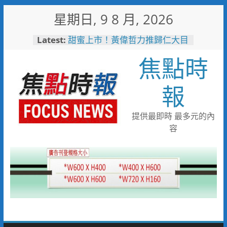
Skip
星期日, 9 8 月, 2026
to
content
Latest:
甜蜜上市！黃偉哲力推歸仁大目
釋迦，邀全民體驗採果樂兼做公
焦點時
益
臺鐵高雄機廠變身全台最大免費
樂園 陳其邁:保存百年產業記
報
憶！
「火車醫院」變身親子天堂！高
雄親子遊樂園開幕首日人潮爆棚
提供最即時 最多元的內
「高雄親子樂園」爆紅！全臺最
容
大免費園區首日吸三萬人朝聖
輕軌更突破4,000人次
起於無心成於熱愛 王貴嬋現代
水墨個展