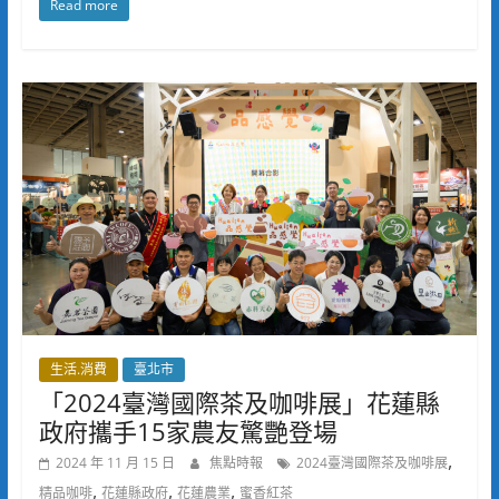
Read more
生活.消費
臺北市
「2024臺灣國際茶及咖啡展」花蓮縣
政府攜手15家農友驚艷登場
,
2024 年 11 月 15 日
焦點時報
2024臺灣國際茶及咖啡展
,
,
,
精品咖啡
花蓮縣政府
花蓮農業
蜜香紅茶