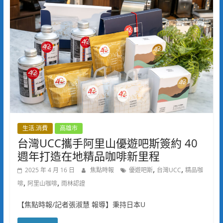
生活.消費
高雄市
台灣UCC攜手阿里山優遊吧斯簽約 40
週年打造在地精品咖啡新里程
,
,
2025 年 4 月 16 日
焦點時報
優遊吧斯
台灣UCC
精品咖
,
,
啡
阿里山咖啡
雨林認證
【焦點時報/記者張淑慧 報導】秉持日本U