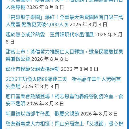
人潮爆棚
2026 年 8 月 8 日
「高雄親子樂園」爆紅！全臺最大免費園區首日吸三萬
人朝聖 輕軌更突破4,000人次
2026 年 8 月 8 日
起於無心成於熱愛 王貴嬋現代水墨個展
2026 年 8 月
8 日
甜蜜上市！黃偉哲力推歸仁大目釋迦，邀全民體驗採果
樂兼做公益
2026 年 8 月 8 日
彰化市模範父親表揚活動
2026 年 8 月 8 日
2026王功漁火節88節連二天 祈福嘉年華千人烤蚵首
先登場
2026 年 8 月 8 日
廟口音樂會熱鬧登場！柯志恩重砲轟綠營防疫冷血、食
安不透明
2026 年 8 月 8 日
埔里鎮以西部牛仔風 歡慶父親節
2026 年 8 月 8 日
警友辦事處大力相挺！岡山分局送上「父親節」暖心祝