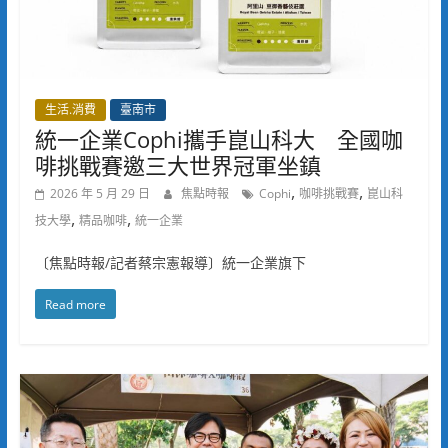
生活.消費
臺南市
統一企業Cophi攜手崑山科大 全國咖
啡挑戰賽邀三大世界冠軍坐鎮
,
,
2026 年 5 月 29 日
焦點時報
Cophi
咖啡挑戰賽
崑山科
,
,
技大學
精品咖啡
統一企業
〔焦點時報/記者蔡宗憲報導〕統一企業旗下
Read more