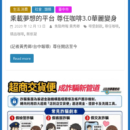
生活.消費
社會 . 頭條
臺中市
乘載夢想的平台 尊任咖啡3.0華麗變身
,
,
2020 年 12 月 13 日
焦點時報 黃秀卿
啡堡創飲
尊任咖啡
,
精品咖啡
蔡依凝
(記者黃秀卿/台中報導) 尊任開店至今
Read more