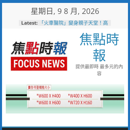
Skip
星期日, 9 8 月, 2026
to
content
Latest:
「火車醫院」變身親子天堂！高
雄親子遊樂園開幕首日人潮爆棚
焦點時
岡山警民聯手暖助八旬嬤 「人
情味GPS」10分鐘找回返家路
跨國並肩彩排激盪爵士新火花
報
展現台中市爵士人才培育成果
跨域整合守護全家！鳳山醫院結
合閱讀行動與健康宣導慶父親節
提供最即時 最多元的內
臺鐵高雄機廠變身全台最大免費
容
樂園 陳其邁:保存百年產業記
憶！