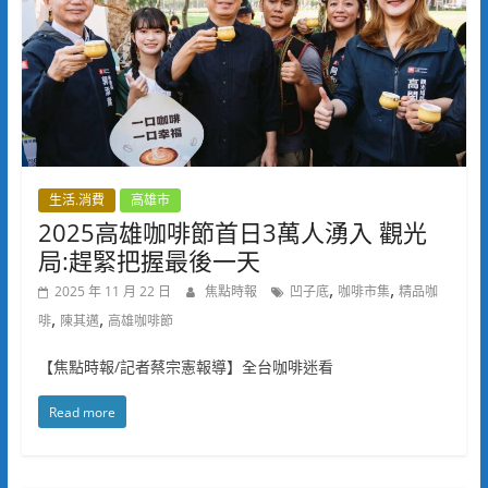
生活.消費
高雄市
2025高雄咖啡節首日3萬人湧入 觀光
局:趕緊把握最後一天
,
,
2025 年 11 月 22 日
焦點時報
凹子底
咖啡市集
精品咖
,
,
啡
陳其邁
高雄咖啡節
【焦點時報/記者蔡宗憲報導】全台咖啡迷看
Read more