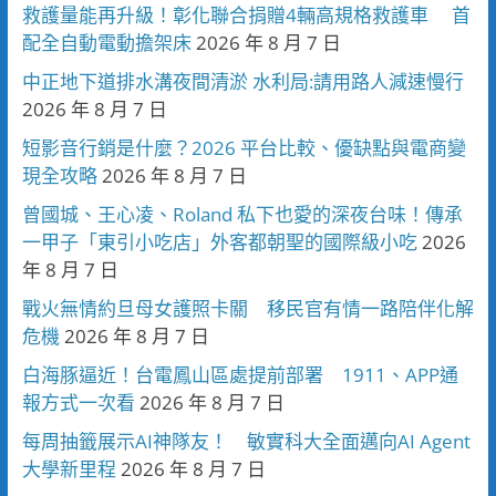
救護量能再升級！彰化聯合捐贈4輛高規格救護車 首
配全自動電動擔架床
2026 年 8 月 7 日
中正地下道排水溝夜間清淤 水利局:請用路人減速慢行
2026 年 8 月 7 日
短影音行銷是什麼？2026 平台比較、優缺點與電商變
現全攻略
2026 年 8 月 7 日
曾國城、王心凌、Roland 私下也愛的深夜台味！傳承
一甲子「東引小吃店」外客都朝聖的國際級小吃
2026
年 8 月 7 日
戰火無情約旦母女護照卡關 移民官有情一路陪伴化解
危機
2026 年 8 月 7 日
白海豚逼近！台電鳳山區處提前部署 1911、APP通
報方式一次看
2026 年 8 月 7 日
每周抽籤展示AI神隊友！ 敏實科大全面邁向AI Agent
大學新里程
2026 年 8 月 7 日