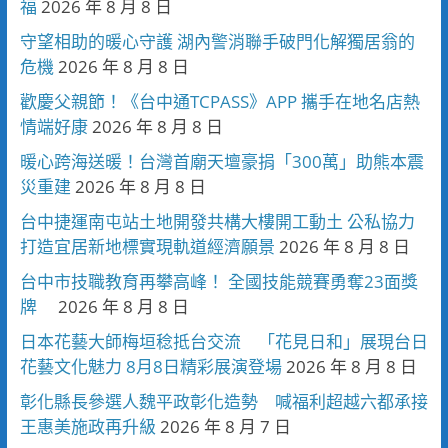
福
2026 年 8 月 8 日
守望相助的暖心守護 湖內警消聯手破門化解獨居翁的
危機
2026 年 8 月 8 日
歡慶父親節！《台中通TCPASS》APP 攜手在地名店熱
情端好康
2026 年 8 月 8 日
暖心跨海送暖！台灣首廟天壇豪捐「300萬」助熊本震
災重建
2026 年 8 月 8 日
台中捷運南屯站土地開發共構大樓開工動土 公私協力
打造宜居新地標實現軌道經濟願景
2026 年 8 月 8 日
台中市技職教育再攀高峰！ 全國技能競賽勇奪23面獎
牌
2026 年 8 月 8 日
日本花藝大師梅垣稔抵台交流 「花見日和」展現台日
花藝文化魅力 8月8日精彩展演登場
2026 年 8 月 8 日
彰化縣長參選人魏平政彰化造勢 喊福利超越六都承接
王惠美施政再升級
2026 年 8 月 7 日