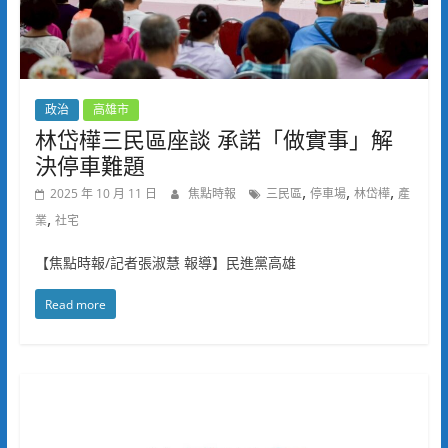
政治
高雄市
林岱樺三民區座談 承諾「做實事」解
決停車難題
,
,
,
2025 年 10 月 11 日
焦點時報
三民區
停車場
林岱樺
產
,
業
社宅
【焦點時報/記者張淑慧 報導】民進黨高雄
Read more