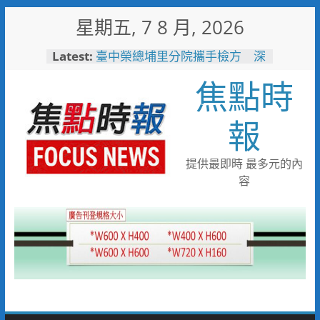
Skip
星期五, 7 8 月, 2026
to
content
Latest:
臺中榮總埔里分院攜手檢方 深
化醫事倫理教育
焦點時
「路不是你的」！騎士大鬧城鎮
韌性演習 前鎮警鐵腕攔停送辦
珍惜119報案專線資源 切勿無故
報
撥打或謊報案件
白海豚颱風來襲！台電台東區處
全面整備迎戰強風豪雨 籲多利
提供最即時 最多元的內
用「台灣電力APP」查詢
容
男子性侵偷拍又餵毒致傳播女暴
斃 法官審後判十四年六月徒刑