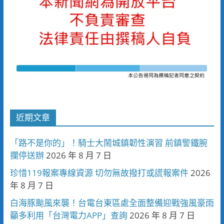
近期文章
「路不是你的」！騎士大鬧城鎮韌性演習 前鎮警鐵腕
攔停送辦
2026 年 8 月 7 日
珍惜119報案專線資源 切勿無故撥打或謊報案件
2026
年 8 月 7 日
白海豚颱風來襲！台電台東區處全面整備迎戰強風豪雨
籲多利用「台灣電力APP」查詢
2026 年 8 月 7 日