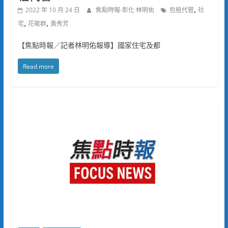
,
2022 年 10 月 24 日
焦點時報-彰化 林明佑
包租代管
社
,
,
宅
花敬群
黃秀芳
【焦點時報／記者林明佑報導】國家住宅及都
Read more