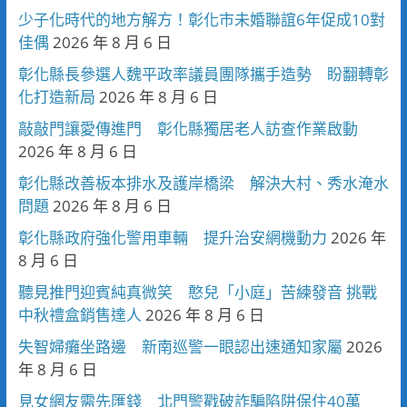
少子化時代的地方解方！彰化市未婚聯誼6年促成10對
佳偶
2026 年 8 月 6 日
彰化縣長參選人魏平政率議員團隊攜手造勢 盼翻轉彰
化打造新局
2026 年 8 月 6 日
敲敲門讓愛傳進門 彰化縣獨居老人訪查作業啟動
2026 年 8 月 6 日
彰化縣改善板本排水及護岸橋梁 解決大村、秀水淹水
問題
2026 年 8 月 6 日
彰化縣政府強化警用車輛 提升治安網機動力
2026 年
8 月 6 日
聽見推門迎賓純真微笑 憨兒「小庭」苦練發音 挑戰
中秋禮盒銷售達人
2026 年 8 月 6 日
失智婦癱坐路邊 新南巡警一眼認出速通知家屬
2026
年 8 月 6 日
見女網友需先匯錢 北門警戳破詐騙陷阱保住40萬