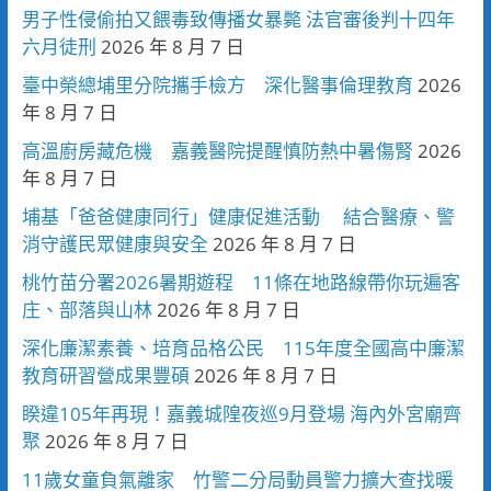
男子性侵偷拍又餵毒致傳播女暴斃 法官審後判十四年
六月徒刑
2026 年 8 月 7 日
臺中榮總埔里分院攜手檢方 深化醫事倫理教育
2026
年 8 月 7 日
高溫廚房藏危機 嘉義醫院提醒慎防熱中暑傷腎
2026
年 8 月 7 日
埔基「爸爸健康同行」健康促進活動 結合醫療、警
消守護民眾健康與安全
2026 年 8 月 7 日
桃竹苗分署2026暑期遊程 11條在地路線帶你玩遍客
庄、部落與山林
2026 年 8 月 7 日
深化廉潔素養、培育品格公民 115年度全國高中廉潔
教育研習營成果豐碩
2026 年 8 月 7 日
睽違105年再現！嘉義城隍夜巡9月登場 海內外宮廟齊
聚
2026 年 8 月 7 日
11歲女童負氣離家 竹警二分局動員警力擴大查找暖