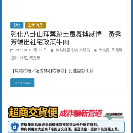
彰化
生活.消費
彰化八卦山拜票跳土風舞搏感情 黃秀
芳端出社宅政策牛肉
,
2022 年 10 月 23 日
焦點時報-彰化 林明佑
土風舞
彰化縣
,
,
選舉
社宅
黃秀芳
【焦點時報／記者林明佑報導】民進黨彰化縣
Read more