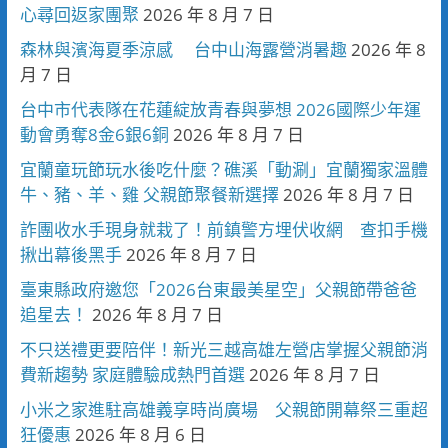
心尋回返家團聚
2026 年 8 月 7 日
森林與濱海夏季涼感 台中山海露營消暑趣
2026 年 8
月 7 日
台中市代表隊在花蓮綻放青春與夢想 2026國際少年運
動會勇奪8金6銀6銅
2026 年 8 月 7 日
宜蘭童玩節玩水後吃什麼？礁溪「動涮」宜蘭獨家溫體
牛、豬、羊、雞 父親節聚餐新選擇
2026 年 8 月 7 日
詐團收水手現身就栽了！前鎮警方埋伏收網 查扣手機
揪出幕後黑手
2026 年 8 月 7 日
臺東縣政府邀您「2026台東最美星空」父親節帶爸爸
追星去！
2026 年 8 月 7 日
不只送禮更要陪伴！新光三越高雄左營店掌握父親節消
費新趨勢 家庭體驗成熱門首選
2026 年 8 月 7 日
小米之家進駐高雄義享時尚廣場 父親節開幕祭三重超
狂優惠
2026 年 8 月 6 日