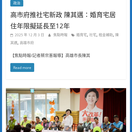
政治
高市府推社宅新政 陳其邁：婚育宅居
住年限擬延長至12年
,
,
,
2025 年 12 月 3 日
焦點時報
婚育宅
社宅
租金補助
陳
,
其邁
高雄市府
【焦點時報/記者蔡宗憲報導】高雄市長陳其
Read more