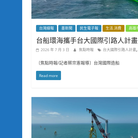
台灣線報
墨新聞
民生電子報
生活.消費
高雄
台船環海攜手台大國際引路人計畫
2026 年 7 月 3 日
焦點時報
台大國際引路人計畫
〔焦點時報/記者蔡宗憲報導〕台灣國際造船
Read more