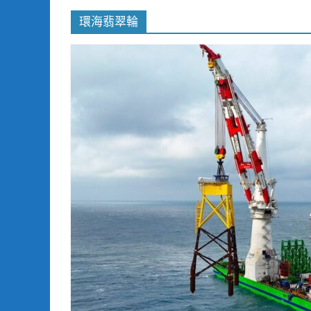
環海翡翠輪