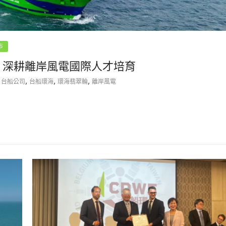
市
 深耕離岸風電國際人才培育
,
,
,
,
台船公司
台船環海
環海翡翠輪
離岸風電