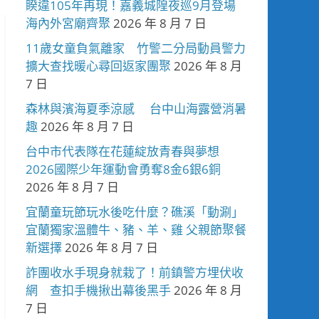
睽違105年再現！嘉義城隍夜巡9月登場
海內外宮廟齊聚
2026 年 8 月 7 日
11歲女童負氣離家 竹警二分局動員警力
擴大查找暖心尋回返家團聚
2026 年 8 月
7 日
森林與濱海夏季涼感 台中山海露營消暑
趣
2026 年 8 月 7 日
台中市代表隊在花蓮綻放青春與夢想
2026國際少年運動會勇奪8金6銀6銅
2026 年 8 月 7 日
宜蘭童玩節玩水後吃什麼？礁溪「動涮」
宜蘭獨家溫體牛、豬、羊、雞 父親節聚餐
新選擇
2026 年 8 月 7 日
詐團收水手現身就栽了！前鎮警方埋伏收
網 查扣手機揪出幕後黑手
2026 年 8 月
7 日