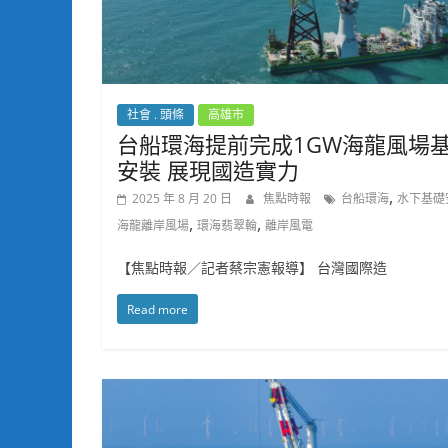
社會 . 頭條
高雄市
台船環海提前完成1GW海龍風場
安裝 展現國造實力
,
2025 年 8 月 20 日
焦點時報
台船環海
水下基礎
,
,
海龍離岸風場
環海翡翠輪
離岸風電
【焦點時報／記者蔡宗憲報導】 台灣國際造
Read more