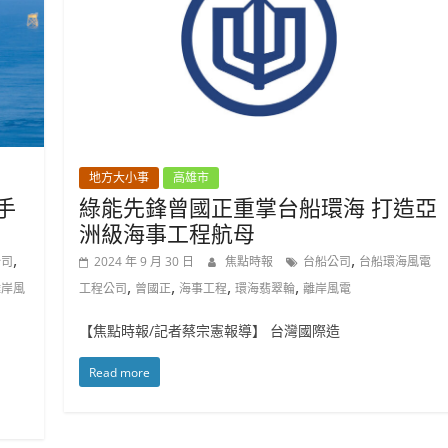
地方大小事
高雄市
手
綠能先鋒曾國正重掌台船環海 打造亞
洲級海事工程航母⁠
,
,
公司
2024 年 9 月 30 日
焦點時報
台船公司
台船環海風電
,
,
,
,
離岸風
工程公司
曾國正
海事工程
環海翡翠輪
離岸風電
【焦點時報/記者蔡宗憲報導】 台灣國際造
Read more