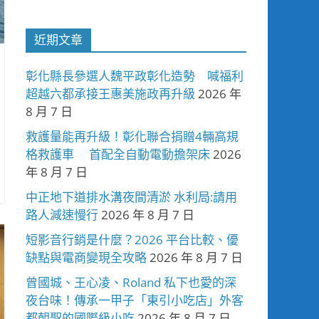
近期文章
彰化縣長參選人魏平政彰化造勢 喊福利
超越六都承接王惠美施政再升級
2026 年
8 月 7 日
救護量能再升級！彰化聯合捐贈4輛高規
格救護車 首配全自動電動擔架床
2026
年 8 月 7 日
中正地下道排水溝夜間清淤 水利局:請用
路人減速慢行
2026 年 8 月 7 日
短影音行銷是什麼？2026 平台比較、優
缺點與電商變現全攻略
2026 年 8 月 7 日
曾國城、王心凌、Roland 私下也愛的深
夜台味！傳承一甲子「東引小吃店」外客
都朝聖的國際級小吃
2026 年 8 月 7 日