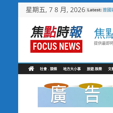
Skip
星期五, 7 8 月, 2026
Latest:
曾國城
to
也愛
content
「東
際級
焦
彰化
勢 
施政
提供最即時
救護
4輛
電動
中正
利局
社會 . 頭條
地方大小事
旅遊.娛樂
文
短影
比較