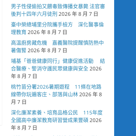
男子性侵偷拍又餵毒致傳播女暴斃 法官審
後判十四年六月徒刑
2026 年 8 月 7 日
臺中榮總埔里分院攜手檢方 深化醫事倫
理教育
2026 年 8 月 7 日
高溫廚房藏危機 嘉義醫院提醒慎防熱中
暑傷腎
2026 年 8 月 7 日
埔基「爸爸健康同行」健康促進活動 結
合醫療、警消守護民眾健康與安全
2026
年 8 月 7 日
桃竹苗分署2026暑期遊程 11條在地路
線帶你玩遍客庄、部落與山林
2026 年 8
月 7 日
深化廉潔素養、培育品格公民 115年度
全國高中廉潔教育研習營成果豐碩
2026
年 8 月 7 日