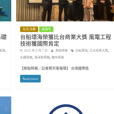
生活.消費
高雄市
基礎
台船環海榮獲比台商業大獎 風電工程
技術獲國際肯定
,
,
,
安裝
2025 年 8 月 7 日
焦點時報
台船環海
比台商業大獎
,
,
永續發展
環海翡翠輪
離岸風電
【焦點時報／記者蔡宗憲報導】 台灣國際造
Read more