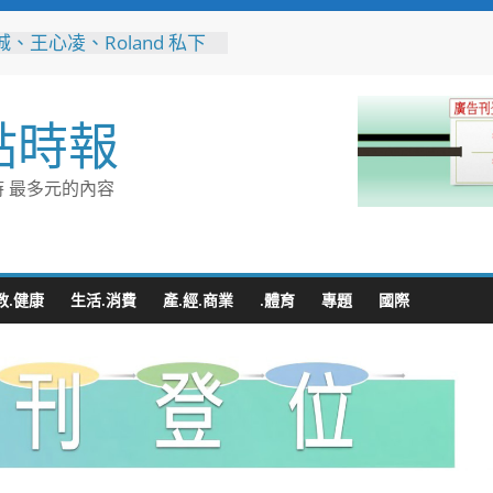
、王心凌、Roland 私下
的深夜台味！傳承一甲子
引小吃店」外客都朝聖的國
小吃
點時報
縣長參選人魏平政彰化造
喊福利超越六都承接王惠美
再升級
 最多元的內容
量能再升級！彰化聯合捐贈
高規格救護車 首配全自動
擔架床
地下道排水溝夜間清淤 水
:請用路人減速慢行
教.健康
生活.消費
產.經.商業
.體育
專題
國際
音行銷是什麼？2026 平台
、優缺點與電商變現全攻略