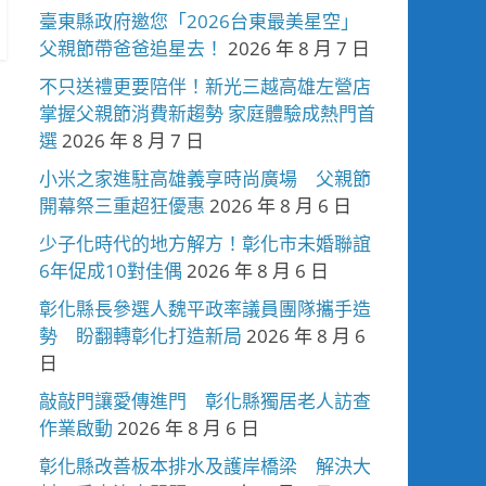
臺東縣政府邀您「2026台東最美星空」
父親節帶爸爸追星去！
2026 年 8 月 7 日
不只送禮更要陪伴！新光三越高雄左營店
掌握父親節消費新趨勢 家庭體驗成熱門首
選
2026 年 8 月 7 日
小米之家進駐高雄義享時尚廣場 父親節
開幕祭三重超狂優惠
2026 年 8 月 6 日
少子化時代的地方解方！彰化市未婚聯誼
6年促成10對佳偶
2026 年 8 月 6 日
彰化縣長參選人魏平政率議員團隊攜手造
勢 盼翻轉彰化打造新局
2026 年 8 月 6
日
敲敲門讓愛傳進門 彰化縣獨居老人訪查
作業啟動
2026 年 8 月 6 日
彰化縣改善板本排水及護岸橋梁 解決大