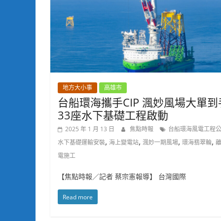
地方大小事
高雄市
台船環海攜手CIP 渢妙風場大單到
33座水下基礎工程啟動
2025 年 1 月 13 日
焦點時報
台船環海風電工程
,
,
,
,
水下基礎運輸安裝
海上變電站
渢妙一期風場
環海翡翠輪
電施工
【焦點時報／記者 蔡宗憲報導】 台灣國際
Read more