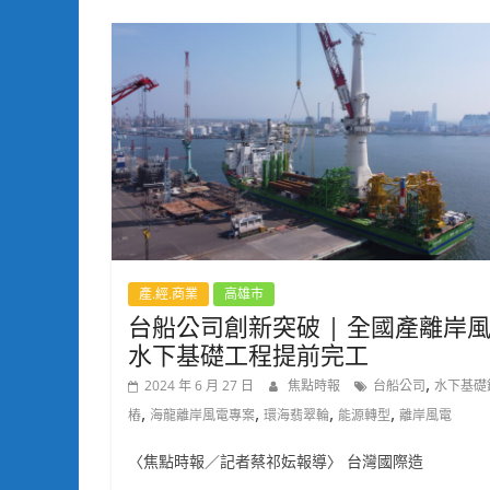
產.經.商業
高雄市
台船公司創新突破 | 全國產離岸
水下基礎工程提前完工
,
2024 年 6 月 27 日
焦點時報
台船公司
水下基礎
,
,
,
,
樁
海龍離岸風電專案
環海翡翠輪
能源轉型
離岸風電
〈焦點時報／記者蔡祁妘報導〉 台灣國際造