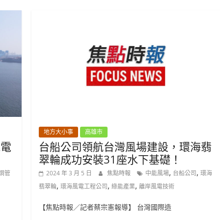
地方大小事
高雄市
風電
台船公司領航台灣風場建設，環海翡
翠輪成功安裝31座水下基礎！
,
,
鋼管
2024 年 3 月 5 日
焦點時報
中能風場
台船公司
環海
,
,
,
翡翠輪
環海風電工程公司
綠能產業
離岸風電技術
【焦點時報／記者蔡宗憲報導】 台灣國際造