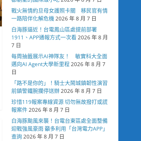
戰火無情約旦母女護照卡關 移民官有情
一路陪伴化解危機
2026 年 8 月 7 日
白海豚逼近！台電鳳山區處提前部署
1911、APP通報方式一次看
2026 年 8 月
7 日
每周抽籤展示AI神隊友！ 敏實科大全面
邁向AI Agent大學新里程
2026 年 8 月 7
日
「路不是你的」！騎士大鬧城鎮韌性演習
前鎮警鐵腕攔停送辦
2026 年 8 月 7 日
珍惜119報案專線資源 切勿無故撥打或謊
報案件
2026 年 8 月 7 日
白海豚颱風來襲！台電台東區處全面整備
迎戰強風豪雨 籲多利用「台灣電力APP」
查詢
2026 年 8 月 7 日