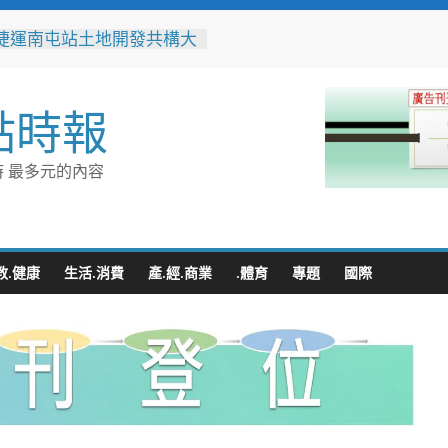
跨海送暖！台灣首廟天壇豪
300萬」助熊本震災重建
捷運南屯站土地開發共構大
工動土 公私協力打造宜居
點時報
標實現軌道經濟願景
辦事處大力相挺！岡山分局
「父親節」暖心祝福
 最多元的內容
相助的暖心守護 湖內警消
破門化解獨居翁的危機
父親節！《台中通
ASS》APP 攜手在地名店熱
好康
教.健康
生活.消費
產.經.商業
.體育
專題
國際