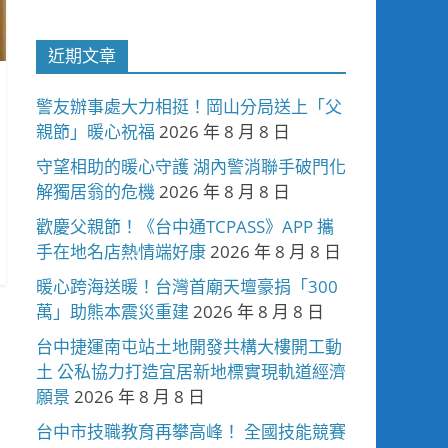
近期文章
警友辦事處大力相挺！岡山分局送上「父
親節」暖心祝福
2026 年 8 月 8 日
守望相助的暖心守護 湖內警消聯手破門化
解獨居翁的危機
2026 年 8 月 8 日
歡慶父親節！《台中通TCPASS》APP 攜
手在地名店熱情端好康
2026 年 8 月 8 日
暖心跨海送暖！台灣首廟天壇豪捐「300
萬」助熊本震災重建
2026 年 8 月 8 日
台中捷運南屯站土地開發共構大樓開工動
土 公私協力打造宜居新地標實現軌道經濟
願景
2026 年 8 月 8 日
台中市技職教育再攀高峰！ 全國技能競賽