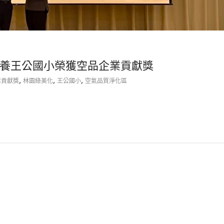
養王公國小榮獲空品企業貢獻獎
,
,
,
業貢獻獎
林園綠美化
王公國小
空氣品質淨化區