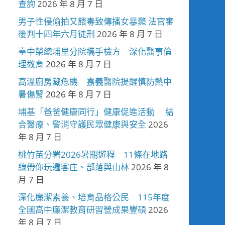
查詢
2026 年 8 月 7 日
男子性侵偷拍又餵毒致傳播女暴斃 法官審
後判十四年六月徒刑
2026 年 8 月 7 日
臺中榮總埔里分院攜手檢方 深化醫事倫
理教育
2026 年 8 月 7 日
高溫廚房藏危機 嘉義醫院提醒慎防熱中
暑傷腎
2026 年 8 月 7 日
埔基「爸爸健康同行」健康促進活動 結
合醫療、警消守護民眾健康與安全
2026
年 8 月 7 日
桃竹苗分署2026暑期遊程 11條在地路
線帶你玩遍客庄、部落與山林
2026 年 8
月 7 日
深化廉潔素養、培育品格公民 115年度
全國高中廉潔教育研習營成果豐碩
2026
年 8 月 7 日