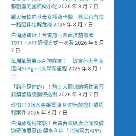
都朝聖的國際級小吃
2026 年 8 月 7 日
戰火無情約旦母女護照卡關 移民官有情
一路陪伴化解危機
2026 年 8 月 7 日
白海豚逼近！台電鳳山區處提前部署
1911、APP通報方式一次看
2026 年 8 月
7 日
每周抽籤展示AI神隊友！ 敏實科大全面
邁向AI Agent大學新里程
2026 年 8 月 7
日
「路不是你的」！騎士大鬧城鎮韌性演習
前鎮警鐵腕攔停送辦
2026 年 8 月 7 日
珍惜119報案專線資源 切勿無故撥打或謊
報案件
2026 年 8 月 7 日
白海豚颱風來襲！台電台東區處全面整備
迎戰強風豪雨 籲多利用「台灣電力APP」