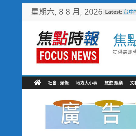
Skip
星期六, 8 8 月, 2026
Latest:
暖心
to
捐「
content
台中
樓開
焦
新地
警友
送上
提供最即時
守望
聯手
歡慶
TCP
情端
社會 . 頭條
地方大小事
旅遊.娛樂
文