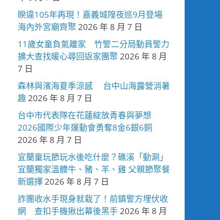
睽違105年再現！嘉義城隍夜巡9月登場
海內外宮廟齊聚
2026 年 8 月 7 日
11歲女童負氣離家 竹警二分局動員警力
擴大查找暖心尋回返家團聚
2026 年 8 月
7 日
森林與濱海夏季涼感 台中山海露營消暑
趣
2026 年 8 月 7 日
台中市代表隊在花蓮綻放青春與夢想
2026國際少年運動會勇奪8金6銀6銅
2026 年 8 月 7 日
宜蘭童玩節玩水後吃什麼？礁溪「動涮」
宜蘭獨家溫體牛、豬、羊、雞 父親節聚餐
新選擇
2026 年 8 月 7 日
詐團收水手現身就栽了！前鎮警方埋伏收
網 查扣手機揪出幕後黑手
2026 年 8 月