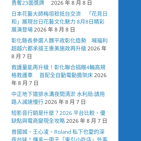
勇奪23面獎牌
2026 年 8 月 8 日
日本花藝大師梅垣稔抵台交流 「花見日
和」展現台日花藝文化魅力 8月8日精彩
展演登場
2026 年 8 月 8 日
彰化縣長參選人魏平政彰化造勢 喊福利
超越六都承接王惠美施政再升級
2026 年
8 月 7 日
救護量能再升級！彰化聯合捐贈4輛高規
格救護車 首配全自動電動擔架床
2026
年 8 月 7 日
中正地下道排水溝夜間清淤 水利局:請用
路人減速慢行
2026 年 8 月 7 日
短影音行銷是什麼？2026 平台比較、優
缺點與電商變現全攻略
2026 年 8 月 7 日
曾國城、王心凌、Roland 私下也愛的深
夜台味！傳承一甲子「東引小吃店」外客